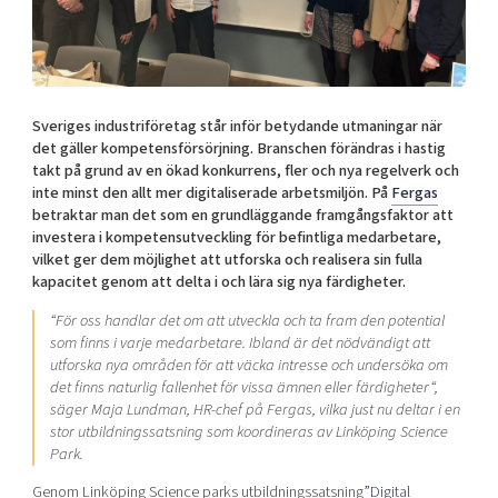
Shaping cities and regions
Our community of companies
Upscaling
Projects
Today's lunch in Mjärdevi
Talent & skills
Publications
Startup & industry collaboration
Bright East
Project toolbox
Offers to boost your business
Sveriges industriföretag står inför betydande utmaningar när
East Sweden Tech Women
det gäller kompetensförsörjning. Branschen förändras i hastig
takt på grund av en ökad konkurrens, fler och nya regelverk och
Reversed mentorship
inte minst den allt mer digitaliserade arbetsmiljön. På
Fergas
Our clusters
Funding opportunities
betraktar man det som en grundläggande framgångsfaktor att
investera i kompetensutveckling för befintliga medarbetare,
vilket ger dem möjlighet att utforska och realisera sin fulla
Current offers and activities
kapacitet genom att delta i och lära sig nya färdigheter.
Reach out to us
“För oss handlar det om att utveckla och ta fram den potential
Locations
som finns i varje medarbetare.
Ibland är det nödvändigt att
utforska nya områden för att väcka intresse och undersöka om
det finns naturlig fallenhet för vissa ämnen eller färdigheter
“,
säger Maja Lundman, HR-chef på Fergas, vilka just nu deltar i en
stor utbildningssatsning som koordineras av Linköping Science
Park.
Genom Linköping Science parks utbildningssatsning”
Digital