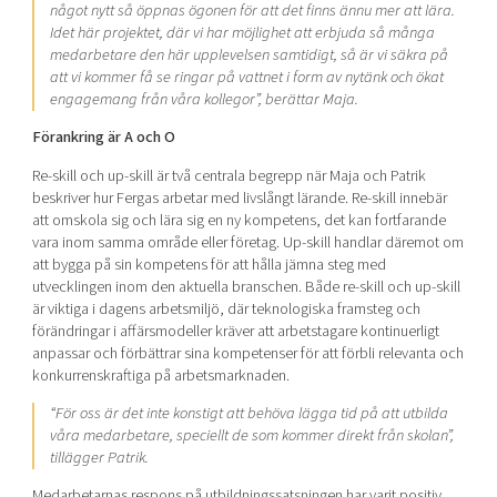
något nytt så öppnas ögonen för att det finns ännu mer att lära.
Idet här projektet, där vi har möjlighet att erbjuda så många
medarbetare den här upplevelsen samtidigt, så är vi säkra på
att vi kommer få se ringar på vattnet i form av nytänk och ökat
engagemang från våra kollegor”, berättar Maja.
Förankring är A och O
Re-skill och up-skill är två centrala begrepp när Maja och Patrik
beskriver hur Fergas arbetar med livslångt lärande. Re-skill innebär
att omskola sig och lära sig en ny kompetens, det kan fortfarande
vara inom samma område eller företag. Up-skill handlar däremot om
att bygga på sin kompetens för att hålla jämna steg med
utvecklingen inom den aktuella branschen. Både re-skill och up-skill
är viktiga i dagens arbetsmiljö, där teknologiska framsteg och
förändringar i affärsmodeller kräver att arbetstagare kontinuerligt
anpassar och förbättrar sina kompetenser för att förbli relevanta och
konkurrenskraftiga på arbetsmarknaden.
“För oss är det inte konstigt att behöva lägga tid på att utbilda
våra medarbetare, speciellt de som kommer direkt från skolan”,
tillägger Patrik.
Medarbetarnas respons på utbildningssatsningen har varit positiv,