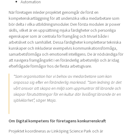
Automation
När företagen inleder projektet genomgår de först en
kompetenskartläggning för att undersöka vilka medarbetare som
bör delta i vilka utbildningsmoduler. Den första modulen är power
skills, vilket är en uppsättning mjuka färdigheter och personliga
egenskaper som är centrala för framgång och trivsel både i
arbetslivet och samhället. Dessa färdigheter kompletterar tekniska
kunskaper och inkluderar exempelvis kommunikationsförmåga,
samarbetsförmåga och emotionell intelligens. De är nödvändiga för
att navigera framgångsrikt i en föränderlig arbetsmiljö och är idag
efterfrågade förmågor hos de flesta arbetsgivare.
“Som organisation har vi behov av medarbetare som kan
anpassa sig efter en föränderlig marknad. “Som ledning är det
vårt ansvar att skapa en miljö som uppmuntrar till lärande och
skapar förutsättningar för en kultur där livslångt lärande är en
självklarhet”, säger Maja.
Om Digital kompetens för företagens konkurrenskraft
Projektet koordineras av Linköping Science Park och är