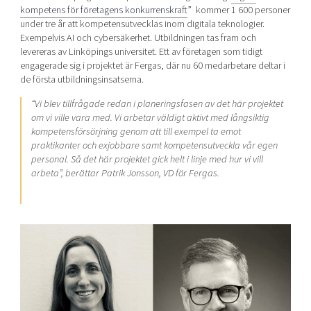
kompetens för företagens konkurrenskraft
” kommer 1 600 personer
under tre år att kompetensutvecklas inom digitala teknologier.
Exempelvis AI och cybersäkerhet. Utbildningen tas fram och
levereras av Linköpings universitet. Ett av företagen som tidigt
engagerade sig i projektet är Fergas, där nu 60 medarbetare deltar i
de första utbildningsinsatserna.
“Vi blev tillfrågade redan i planeringsfasen av det här projektet
om vi ville vara med. Vi arbetar väldigt aktivt med långsiktig
kompetensförsörjning genom att till exempel ta emot
praktikanter och exjobbare samt kompetensutveckla vår egen
personal. Så det här projektet gick helt i linje med hur vi vill
arbeta”, berättar Patrik Jonsson, VD för Fergas.