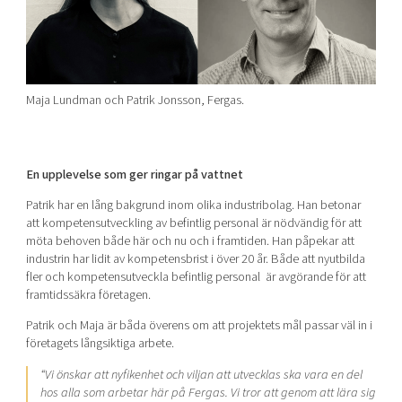
Maja Lundman och Patrik Jonsson, Fergas.
En upplevelse som ger ringar på vattnet
Patrik har en lång bakgrund inom olika industribolag. Han betonar
att kompetensutveckling av befintlig personal är nödvändig för att
möta behoven både här och nu och i framtiden. Han påpekar att
industrin har lidit av kompetensbrist i över 20 år. Både att nyutbilda
fler och kompetensutveckla befintlig personal är avgörande för att
framtidssäkra företagen.
Patrik och Maja är båda överens om att projektets mål passar väl in i
företagets långsiktiga arbete.
“Vi önskar att nyfikenhet och viljan att utvecklas ska vara en del
hos alla som arbetar här på Fergas. Vi tror att genom att lära sig