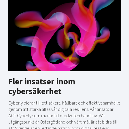
Fler insatser inom
cybersäkerhet
Cyberly bidrar till ett säkert, hållbart och effektivt samhälle
genom att stärka allas vår digitala resiliens. Vår ansats är
ACT Cyberly som manar till medveten handling. Vår
utgångspunkt är Östergötland och vårt mål är att bidra till
att Sverige är en ledande nation inom digital resiliens.