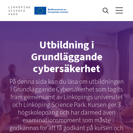
Events
Utbildning i
Grundläggande
Find your network
cybersäkerhet
Develop your company
På denna sida kan du läsa om utbildningen
Artificial intelligence
i Grundläggande Cybersäkerhet som tagits
Cybersecurity
fram gemensamt av Linköpings universitet
About
Internet of Things
och Linköping Science Park. Kursen ger 3
Upgrade your skills & master new ones
Manufacturing industries
högskolepoäng och har därmed även
examinationsmoment som måste
Global talent
godkännas för att få godkänt på kursen och
Visual technologies
Our story, mission & vision
40 years anniversary
Tech startups