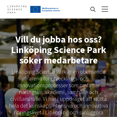
Events
Vill du jobba hos oss?
Linköping Science Park
Find your network
söker medarbetare
Develop your company
Linköping Science Park är en oberoende
Artificial intelligence
arena för utvecklings- och
Cybersecurity
innovationsprocesser som omfattar
About
Internet of Things
näringsliv, akademi, samhälle och
Upgrade your skills & master new ones
Manufacturing industries
civilsamhälle. Vi har i uppdraget att stötta
hela det kunskapsintensiva och innovativa
Global talent
näringslivet i Linköping och synliggöra
Visual technologies
Our story, mission & vision
40 years anniversary
Tech startups