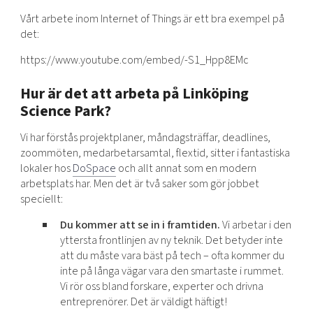
Vårt arbete inom Internet of Things är ett bra exempel på
det:
https://www.youtube.com/embed/-S1_Hpp8EMc
Hur är det att arbeta på Linköping
Science Park?
Vi har förstås projektplaner, måndagsträffar, deadlines,
zoommöten, medarbetarsamtal, flextid, sitter i fantastiska
lokaler hos
DoSpace
och allt annat som en modern
arbetsplats har. Men det är två saker som gör jobbet
speciellt:
Du kommer att se in i framtiden.
Vi arbetar i den
yttersta frontlinjen av ny teknik. Det betyder inte
att du måste vara bäst på tech – ofta kommer du
inte på långa vägar vara den smartaste i rummet.
Vi rör oss bland forskare, experter och drivna
entreprenörer. Det är väldigt häftigt!