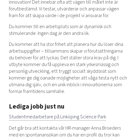
innovation! Det innebär ofta att vägen till målet inte är
förutbestämd. Vi testar, utvärderar och anpassar vägen
fram för att skapa värde i de projekt vi ansvarar för.
Du kommer till en arbetsplats som är dynamisk och
stimulerande. Ingen dag är den andra lik.
Du kommer att ha stor frihet att planera hur du löser dina
arbetsuppgifter – tillsammans skapar vi förutsättningarna
du behöver för att lyckas. Det ställer stora krav på dig. I
utbyte kommer du få uppleva en stark yrkesmässig och
personlig utveckling, ett tryggt socialt skyddsnät som
kommer ge dig oanade möjligheter att våga testa nytt och
utmana dig själv, och en unik inblick i innovationerna som
formar framtidens samhälle.
Lediga jobb just nu
Studentmedarbetare på Linköping Science Park
Det går bra att kontakta vår HR-manager Anna Broeders
med en spontanansökan om du har en profil du tror kan