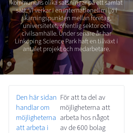
kommunens olika satsningar på ett samlat
Shaping cities and regions
Our community of companies
Upscaling
sätt. Vi verkar i en internationell miljö i
Projects
Today's lunch in Mjärdevi
Talent & skills
skärningspunkten mellan företag,
Publications
Startup & industry collaboration
universitetet, offentlig sektor och
Bright East
Project toolbox
civilsamhälle. Under senare år har
Offers to boost your business
East Sweden Tech Women
Linköping Science Park haft en tillväxt i
Reversed mentorship
antalet projekt och medarbetare.
Our clusters
Funding opportunities
Current offers and activities
Reach out to us
Locations
Den här sidan
För att ta del av
handlar om
möjligheterna att
möjligheterna
arbeta hos något
att arbeta i
av de 600 bolag