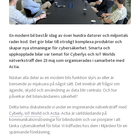
Shaping cities and regions
Our community of companies
Upscaling
Projects
Today's lunch in Mjärdevi
Talent & skills
Publications
Startup & industry collaboration
Bright East
Project toolbox
Offers to boost your business
En modern bil består idag av över hundra datorer och miljontals
East Sweden Tech Women
rader kod. Det gör bilar till otroligt komplexa produkter och
skapar nya utmaningar för cybersäkerhet. Smarta och
Reversed mentorship
uppkopplade bilar var temat för Cyberlys och IoT Worlds
Our clusters
Funding opportunities
nätverksträff den 23 maj som organiserades i samarbete med
Actia.
Current offers and activities
Nästan alla delar av en modern bils funktion styrs av eller är
Reach out to us
beroende av mjukvara på något sätt. Det innebär att frågor om
ägande, skydd och användning av data blir centrala. Och hur
Locations
påverkar det bilanvändarens säkerhet?
Detta tema diskuterade vi under en inspirerande nätverksträff med
Cyberly
,
IoT World
och
Actia
.
Actia är världsledande på
kommunikationslösningar för bilindustrin
och var pionjärer i att
tänka cybersäkerhet för bilar. Vi träffades hos dem i Mjärdevi för en
spännande föreläsning.