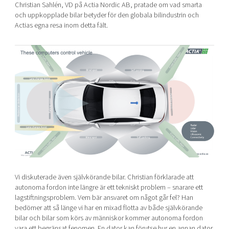
Christian Sahlén, VD på
Actia Nordic AB
, pratade om vad smarta
och uppkopplade bilar betyder för den globala bilindustrin och
Actias egna resa inom detta fält.
Vi diskuterade även självkörande bilar. Christian förklarade att
autonoma fordon inte längre är ett tekniskt problem – snarare ett
lagstiftningsproblem. Vem bär ansvaret om något går fel? Han
bedömer att så länge vi har en mixad flotta av både självkörande
bilar och bilar som körs av människor kommer autonoma fordon
vara ett begränsat fenomen. En dator kan förutse hur en annan dator