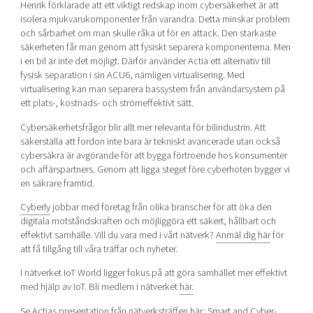
Henrik förklarade att ett viktigt redskap inom cybersäkerhet är att
isolera mjukvarukomponenter från varandra. Detta minskar problem
och sårbarhet om man skulle råka ut för en attack. Den starkaste
säkerheten får man genom att fysiskt separera komponenterna. Men
i en bil är inte det möjligt. Därför använder Actia ett alternativ till
fysisk separation i sin ACU6, nämligen virtualisering. Med
virtualisering kan man separera bassystem från användarsystem på
ett plats-, kostnads- och strömeffektivt sätt.
Cybersäkerhetsfrågor blir allt mer relevanta för bilindustrin.
Att
säkerställa att fordon inte bara är tekniskt avancerade utan också
cybersäkra är avgörande för att bygga förtroende hos konsumenter
och affärspartners. Genom att ligga steget före cyberhoten bygger vi
en säkrare framtid.
Cyberly
jobbar med företag från olika branscher för att öka den
digitala motståndskraften och möjliggöra ett säkert, hållbart och
effektivt samhälle. Vill du vara med i vårt nätverk?
Anmäl dig här
för
att få tillgång till våra träffar och nyheter.
I nätverket IoT World ligger fokus på att göra samhället mer effektivt
med hjälp av IoT. Bli medlem i nätverket
här.
Se Actias presentation från nätverksträffen här:
Smart and Cyber-