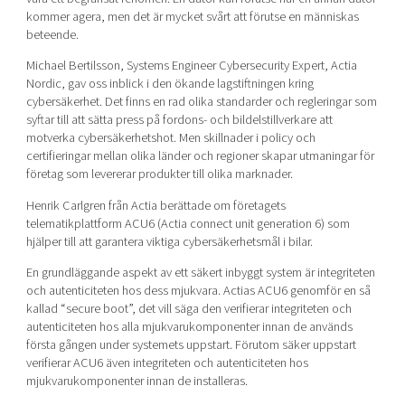
kommer agera, men det är mycket svårt att förutse en människas
beteende.
Michael Bertilsson, Systems Engineer Cybersecurity Expert
, Actia
Nordic, gav oss inblick i den ökande lagstiftningen kring
cybersäkerhet. Det finns en rad olika standarder och regleringar som
syftar till att sätta press på fordons- och bildelst
illverkare att
motverka cybersäkerhetshot. Men
skillnader i policy och
certifieringar mellan olika länder och regioner skapar utmaningar för
företag som levererar produkter till olika marknader.
Henrik Carlgren från Actia berättade om företagets
telematikplattform
ACU6 (Actia connect unit generation 6)
som
hjälper till att garantera viktiga cybersäkerhetsmål i bilar.
En grundläggande aspekt av ett säkert inbyggt system är integriteten
och autenticiteten hos dess mjukvara.
Actias
ACU6 genomför en så
kallad “secure boot”, det vill säga den verifierar integriteten och
autenticiteten hos alla mjukvarukomponenter innan de används
första gången under systemets uppstart.
Förutom säker uppstart
verifierar ACU6 även integriteten och autenticiteten hos
mjukvarukomponenter innan de installeras
.