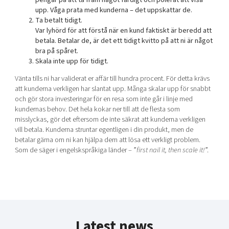
upp. Våga prata med kunderna – det uppskattar de.
Ta betalt tidigt.
Var lyhörd för att förstå när en kund faktiskt är beredd att
betala. Betalar de, är det ett tidigt kvitto på att ni är något
bra på spåret.
Skala inte upp för tidigt.
Vänta tills ni har validerat er affär till hundra procent. För detta krävs
att kunderna verkligen har slantat upp. Många skalar upp för snabbt
och gör stora investeringar för en resa som inte går i linje med
kundernas behov. Det hela kokar ner till att de flesta som
misslyckas, gör det eftersom de inte säkrat att kunderna verkligen
vill betala. Kunderna struntar egentligen i din produkt, men de
betalar gärna om ni kan hjälpa dem att lösa ett verkligt problem.
Som de säger i engelskspråkiga länder – ”
first nail it, then scale it!
”.
Latest news