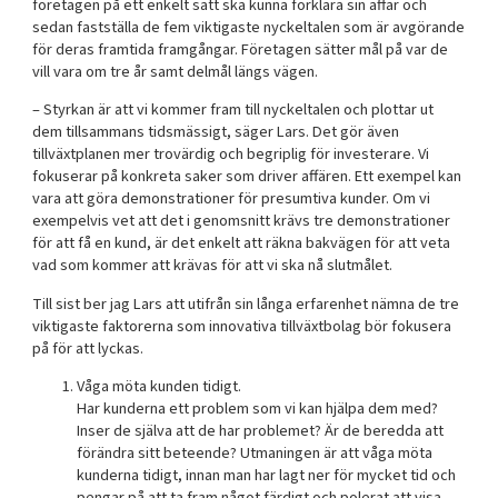
företagen på ett enkelt sätt ska kunna förklara sin affär och
sedan fastställa de fem viktigaste nyckeltalen som är avgörande
för deras framtida framgångar. Företagen sätter mål på var de
vill vara om tre år samt delmål längs vägen.
– Styrkan är att vi kommer fram till nyckeltalen och plottar ut
dem tillsammans tidsmässigt, säger Lars. Det gör även
tillväxtplanen mer trovärdig och begriplig för investerare. Vi
fokuserar på konkreta saker som driver affären. Ett exempel kan
vara att göra demonstrationer för presumtiva kunder. Om vi
exempelvis vet att det i genomsnitt krävs tre demonstrationer
för att få en kund, är det enkelt att räkna bakvägen för att veta
vad som kommer att krävas för att vi ska nå slutmålet.
Till sist ber jag Lars att utifrån sin långa erfarenhet nämna de tre
viktigaste faktorerna som innovativa tillväxtbolag bör fokusera
på för att lyckas.
Våga möta kunden tidigt.
Har kunderna ett problem som vi kan hjälpa dem med?
Inser de själva att de har problemet? Är de beredda att
förändra sitt beteende? Utmaningen är att våga möta
kunderna tidigt, innan man har lagt ner för mycket tid och
pengar på att ta fram något färdigt och polerat att visa