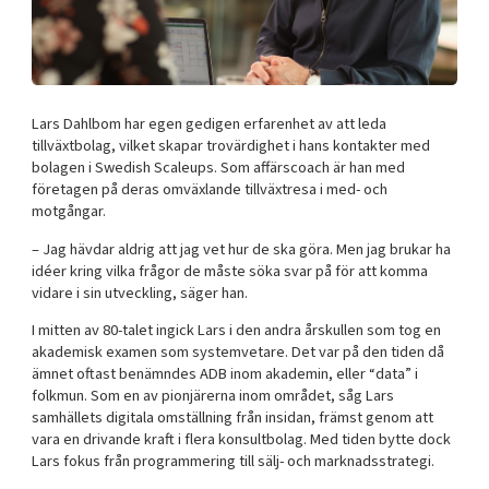
Shaping cities and regions
Our community of companies
Upscaling
Projects
Today's lunch in Mjärdevi
Talent & skills
Publications
Startup & industry collaboration
Bright East
Project toolbox
Offers to boost your business
Lars Dahlbom har egen gedigen erfarenhet av att leda
East Sweden Tech Women
tillväxtbolag, vilket skapar trovärdighet i hans kontakter med
bolagen i Swedish Scaleups. Som affärscoach är han med
Reversed mentorship
företagen på deras omväxlande tillväxtresa i med- och
Our clusters
Funding opportunities
motgångar.
– Jag hävdar aldrig att jag vet hur de ska göra. Men jag brukar ha
Current offers and activities
idéer kring vilka frågor de måste söka svar på för att komma
Reach out to us
vidare i sin utveckling, säger han.
Locations
I mitten av 80-talet ingick Lars i den andra årskullen som tog en
akademisk examen som systemvetare. Det var på den tiden då
ämnet oftast benämndes ADB inom akademin, eller “data” i
folkmun. Som en av pionjärerna inom området, såg Lars
samhällets digitala omställning från insidan, främst genom att
vara en drivande kraft i flera konsultbolag. Med tiden bytte dock
Lars fokus från programmering till sälj- och marknadsstrategi.