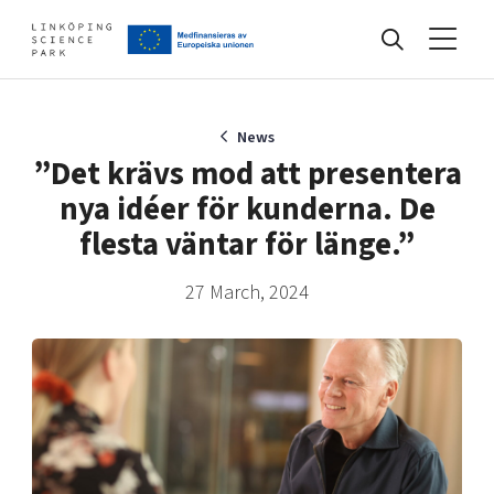
Events
News
”Det krävs mod att presentera
nya idéer för kunderna. De
Find your network
flesta väntar för länge.”
27 March, 2024
Develop your company
Artificial intelligence
Cybersecurity
About
Internet of Things
Upgrade your skills & master new ones
Manufacturing industries
Global talent
Visual technologies
Our story, mission & vision
40 years anniversary
Tech startups