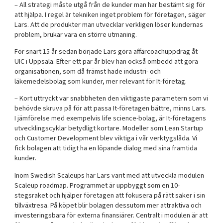
– All strategi måste utgå från de kunder man har bestämt sig för
att hjälpa. I regel är tekniken inget problem för företagen, säger
Lars. Att de produkter man utvecklar verkligen löser kundernas
problem, brukar vara en större utmaning.
För snart 15 år sedan började Lars göra affärcoachuppdrag åt
UIC i Uppsala. Efter ett par år blev han också ombedd att göra
organisationen, som då främst hade industri- och
läkemedelsbolag som kunder, mer relevant för It-företag.
– Kort uttryckt var snabbheten den viktigaste parametern som vi
behövde skruva på för att passa It-företagen bättre, minns Lars.
I jämförelse med exempelvis life science-bolag, är It-företagens
utvecklingscyklar betydligt kortare. Modeller som Lean Startup
och Customer Development blev viktiga i vår verktygslåda. Vi
fick bolagen att tidigt ha en löpande dialog med sina framtida
kunder.
Inom Swedish Scaleups har Lars varit med att utveckla modulen
Scaleup roadmap. Programmet är uppbyggt som en 10-
stegsraket och hjälper företagen att fokusera på rätt saker i sin
tillväxtresa. På köpet blir bolagen dessutom mer attraktiva och
investeringsbara för externa finansiärer. Centralt i modulen är att