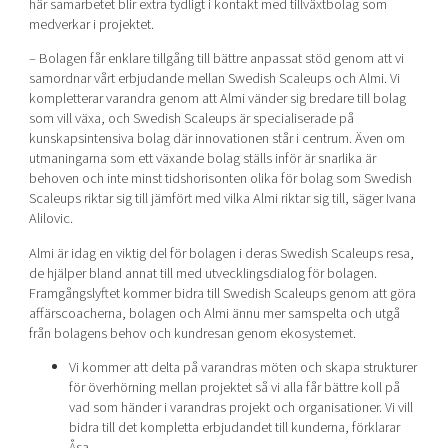
här samarbetet blir extra tydligt i kontakt med tillväxtbolag som
medverkar i projektet.
– Bolagen får enklare tillgång till bättre anpassat stöd genom att vi
samordnar vårt erbjudande mellan Swedish Scaleups och Almi. Vi
kompletterar varandra genom att Almi vänder sig bredare till bolag
som vill växa, och Swedish Scaleups är specialiserade på
kunskapsintensiva bolag där innovationen står i centrum. Även om
utmaningarna som ett växande bolag ställs inför är snarlika är
behoven och inte minst tidshorisonten olika för bolag som Swedish
Scaleups riktar sig till jämfört med vilka Almi riktar sig till, säger Ivana
Alilovic.
Almi är idag en viktig del för bolagen i deras Swedish Scaleups resa,
de hjälper bland annat till med utvecklingsdialog för bolagen.
Framgångslyftet kommer bidra till Swedish Scaleups genom att göra
affärscoacherna, bolagen och Almi ännu mer samspelta och utgå
från bolagens behov och kundresan genom ekosystemet.
Vi kommer att delta på varandras möten och skapa strukturer
för överhörning mellan projektet så vi alla får bättre koll på
vad som händer i varandras projekt och organisationer. Vi vill
bidra till det kompletta erbjudandet till kunderna, förklarar
Åsa.