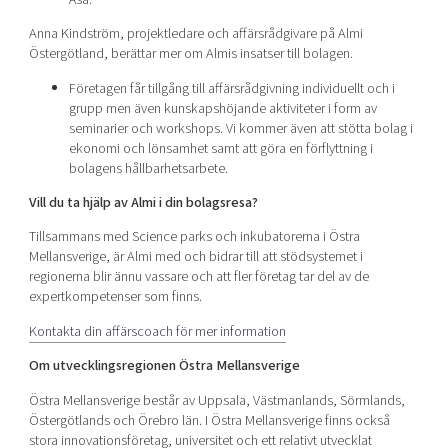
Anna Kindström, projektledare och affärsrådgivare på Almi
Östergötland, berättar mer om Almis insatser till bolagen.
Företagen får tillgång till affärsrådgivning individuellt och i
grupp men även kunskapshöjande aktiviteter i form av
seminarier och workshops. Vi kommer även att stötta bolag i
ekonomi och lönsamhet samt att göra en förflyttning i
bolagens hållbarhetsarbete.
Vill du ta hjälp av Almi i din bolagsresa?
Tillsammans med Science parks och inkubatorerna i Östra
Mellansverige, är Almi med och bidrar till att stödsystemet i
regionerna blir ännu vassare och att fler företag tar del av de
expertkompetenser som finns.
Kontakta din affärscoach för mer information
Om utvecklingsregionen Östra Mellansverige
Östra Mellansverige består av Uppsala, Västmanlands, Sörmlands,
Östergötlands och Örebro län. I Östra Mellansverige finns också
stora innovationsföretag, universitet och ett relativt utvecklat