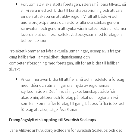
Förutom att vi ska stötta företagen, i deras hållbara tillväxt, så
vill vi vara med och bidra till kunskapsspridning och att vara
en del i att skapa en attraktiv region. Vi vill att både vi och
andra projektpartners och aktörer alla ska stärkas genom
samverkan och genom att synka våra insatser bidra till ett mer
koordinerat och resurseffektivt stödsystem med företagens
behov i centrum.
Projektet kommer att lyfta aktuella utmaningar, exempelvis frågor
kring hållbarhet, jämställdhet, digitalisering och
kompetensförsörjning med företagen, allt för att bidra till hållbar
tillväxt.
Vi kommer även bidra till att fler små och medelstora företag
med idéer och utmaningar drar nytta av regionernas
styrkeområden. Det finns så mycket kunskap, både från
akademin, aktörer och företag på lokal och regional nivå
som kan komma fler företag till gang. Låt oss få fler idéer och
företag att växa, säger Åsa Ekman
Framgångslyftets koppling till Swedish Scaleups
Ivana Alilovic är huvudprojektledare för Swedish Scaleups och det