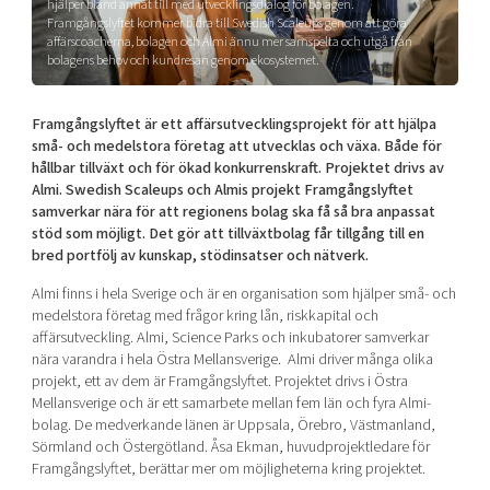
hjälper bland annat till med utvecklingsdialog för bolagen.
Shaping cities and regions
Our community of companies
Framgångslyftet kommer bidra till Swedish Scaleups genom att göra
Upscaling
affärscoacherna, bolagen och Almi ännu mer samspelta och utgå från
Projects
Today's lunch in Mjärdevi
Talent & skills
bolagens behov och kundresan genom ekosystemet.
Publications
Startup & industry collaboration
Bright East
Project toolbox
Offers to boost your business
Framgångslyftet är ett affärsutvecklingsprojekt för att hjälpa
East Sweden Tech Women
små- och medelstora företag att utvecklas och växa. Både för
hållbar tillväxt och för ökad konkurrenskraft. Projektet drivs av
Reversed mentorship
Almi. Swedish Scaleups och Almis projekt Framgångslyftet
Our clusters
Funding opportunities
samverkar nära för att regionens bolag ska få så bra anpassat
stöd som möjligt. Det gör att tillväxtbolag får tillgång till en
bred portfölj av kunskap, stödinsatser och nätverk.
Current offers and activities
Reach out to us
Almi finns i hela Sverige och är en organisation som hjälper små- och
medelstora företag med frågor kring lån, riskkapital och
Locations
affärsutveckling. Almi, Science Parks och inkubatorer samverkar
nära varandra i hela Östra Mellansverige.
Almi driver många olika
projekt, ett av dem är Framgångslyftet. Projektet drivs i Östra
Mellansverige och är ett samarbete mellan fem län och fyra Almi-
bolag. De medverkande länen är Uppsala, Örebro, Västmanland,
Sörmland och Östergötland.
Åsa Ekman, huvudprojektledare för
Framgångslyftet, berättar mer om möjligheterna kring projektet.