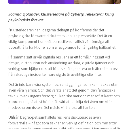
Shaping cities and regions
Our community of companies
Upscaling
Projects
Today's lunch in Mjärdevi
Joanna Sjölander, klusterledare på Cyberly, reflekterar kring
Talent & skills
psykologiskt försvar.
Publications
Startup & industry collaboration
Bright East
Project toolbox
“Klusterledaren har i dagarna deltagit på konferens där det
Offers to boost your business
psykologiska försvaret diskuterats ur olika perspektiv. Det är en
East Sweden Tech Women
viktig komponent i samhällets resiliens – alltså vår förmåga att
Reversed mentorship
upprätthålla funktioner som är avgörande för långsiktig hållbarhet.
Our clusters
Funding opportunities
På samma sätt är vår digitala resiliens är ett förhållningssätt vid
design, distribution och användning av data, digitala tjänster och
Current offers and activities
verktyg som hjälper oss att förutse, tåla, hantera och återhämta oss
från skadliga incidenter, vare sig de är avsiktliga eller inte.
Reach out to us
Det är inte bara våra system och anläggningar som kan hackas utan
Locations
även våra hjärnor. Och det värsta är att det genom den fantastiska
teknikutvecklingens försorg nu kan ske mer och mer sofistikerat och
koordinerat, så att vi börjar få svårt att urskilja det även om vi är
medvetna om risken. Det måste vi lära oss att hantera.
Utifrån begreppet samhällets resiliens diskuterades även
försvarsvilja – något som saknar en verklig definition och mer sitter i
magen och är komponerat av insikt, vilja och mod. Men andra ord är