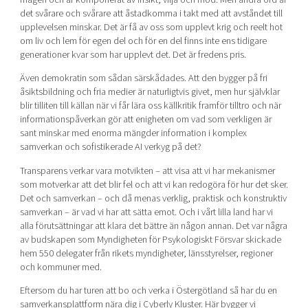
det svårare och svårare att åstadkomma i takt med att avståndet till
upplevelsen minskar. Det är få av oss som upplevt krig och reelt hot
om liv och lem för egen del och för en del finns inte ens tidigare
generationer kvar som har upplevt det. Det är fredens pris.
Även demokratin som sådan särskådades. Att den bygger på fri
åsiktsbildning och fria medier är naturligtvis givet, men hur självklar
blir tilliten till källan när vi får lära oss källkritik framför tilltro och när
informationspåverkan gör att enigheten om vad som verkligen är
sant minskar med enorma mängder information i komplex
samverkan och sofistikerade AI verkyg på det?
Transparens verkar vara motvikten – att visa att vi har mekanismer
som motverkar att det blir fel och att vi kan redogöra för hur det sker.
Det och samverkan – och då menas verklig, praktisk och konstruktiv
samverkan – är vad vi har att sätta emot. Och i vårt lilla land har vi
alla förutsättningar att klara det bättre än någon annan. Det var några
av budskapen som Myndigheten för Psykologiskt Försvar skickade
hem 550 delegater från rikets myndigheter, länsstyrelser, regioner
och kommuner med.
Eftersom du har turen att bo och verka i Östergötland så har du en
samverkansplattform nära dig i Cyberly Kluster. Här bygger vi