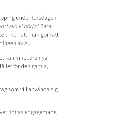
.
köping under torsdagen.
art ska vi börja?
Sara
ter, men att man gör rätt
ningen av AI.
et kan innebära nya
tället för den gamla,
etag som vill använda sig
ehöver finnas engagemang