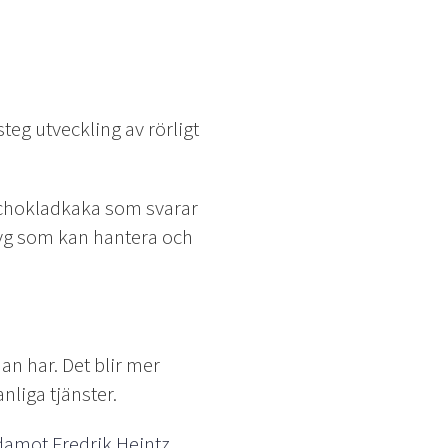
steg utveckling av rörligt
n chokladkaka som svarar
tyg som kan hantera och
an har. Det blir mer
nliga tjänster.
damot Fredrik Heintz