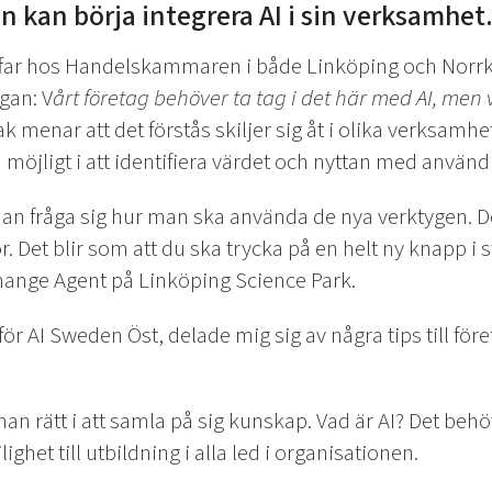
 kan börja integrera AI i sin verksamhet
träffar hos Handelskammaren i både Linköping och Norr
gan: V
årt företag behöver ta tag i det här med AI, men v
 menar att det förstås skiljer sig åt i olika verksamhe
m möjligt i att identifiera värdet och nyttan med använd
man fråga sig hur man ska använda de nya verktygen. D
 Det blir som att du ska trycka på en helt ny knapp i s
hange Agent på Linköping Science Park.
ör AI Sweden Öst, delade mig sig av några tips till för
 man rätt i att samla på sig kunskap. Vad är AI? Det b
ghet till utbildning i alla led i organisationen.