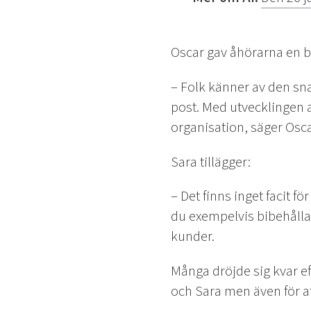
Oscar gav åhörarna en bil
– Folk känner av den sna
post. Med utvecklingen a
organisation, säger Osca
Sara tillägger:
– Det finns inget facit f
du exempelvis bibehålla
kunder.
Många dröjde sig kvar eft
och Sara men även för a