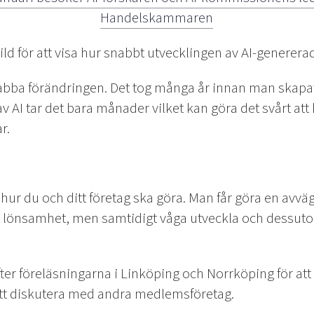
Handelskammaren
d för att visa hur snabbt utvecklingen av AI-genererade
bba förändringen. Det tog många år innan man skapat e
v AI tar det bara månader vilket kan göra det svårt a
r.
ör hur du och ditt företag ska göra. Man får göra en avv
 lönsamhet, men samtidigt våga utveckla och dessut
er föreläsningarna i Linköping och Norrköping för att st
tt diskutera med andra medlemsföretag.