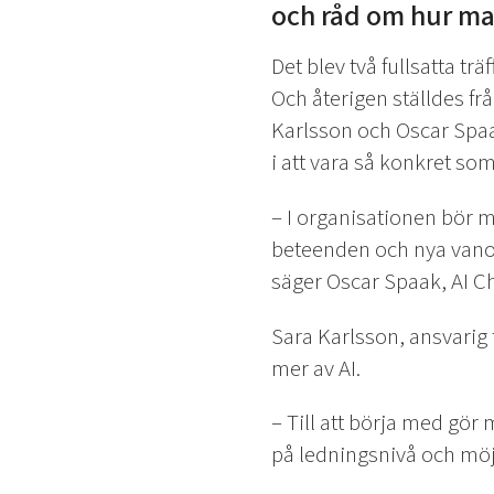
och råd om hur man
Det blev två fullsatta 
Och återigen ställdes frå
Karlsson och Oscar Spaak
i att vara så konkret so
– I organisationen bör 
beteenden och nya vanor.
säger Oscar Spaak, AI C
Sara Karlsson, ansvarig f
mer av AI.
– Till att börja med gör
på ledningsnivå och möjli