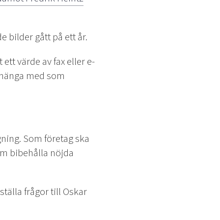
 bilder gått på ett år.
tt värde av fax eller e-
tt hänga med som
ägning. Som företag ska
om bibehålla nöjda
älla frågor till Oskar