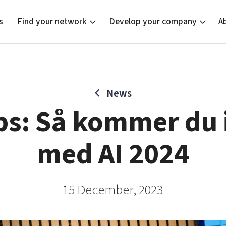
s
Find your network
Develop your company
A
News
new
Bright East
Tech startups
Our clusters
Current of
Funding o
Reach out
ips: Så kommer du 
East Sweden Tech Women
Upscaling
Location
Reversed mentorship
Talent & skills
med AI 2024
Startup & industry collaboration
Offers to boost your business
15 December, 2023