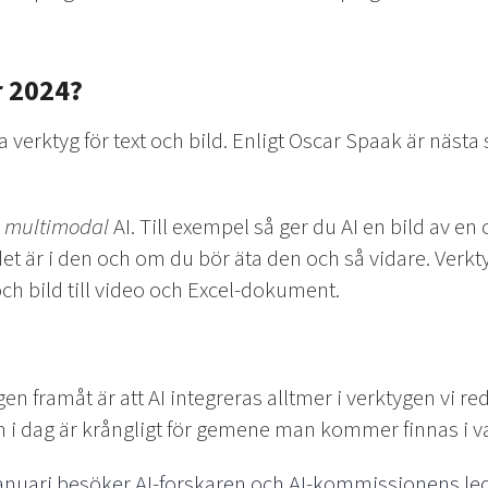
 2024?
 verktyg för text och bild. Enligt Oscar Spaak är nästa 
m
multimodal
AI. Till exempel så ger du AI en bild av e
et är i den och om du bör äta den och så vidare. Verk
och bild till video och Excel-dokument.
n framåt är att AI integreras alltmer i verktygen vi red
om i dag är krångligt för gemene man kommer finnas i va
anuari besöker AI-forskaren och AI-kommissionens le