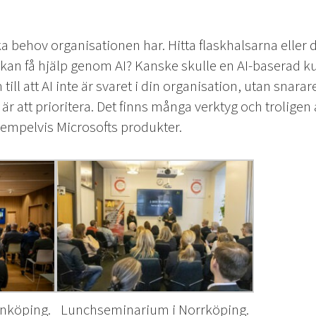
lka behov organisationen har. Hitta flaskhalsarna eller
an få hjälp genom AI? Kanske skulle en AI-baserad kund
l att AI inte är svaret i din organisation, utan snarare 
 är att prioritera. Det finns många verktyg och trolige
empelvis Microsofts produkter.
inköping.
Lunchseminarium i Norrköping.