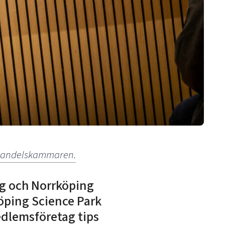
a Handelskammaren.
ng och Norrköping
öping Science Park
edlemsföretag tips