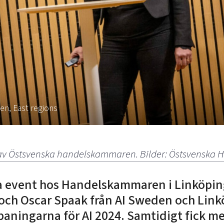
en, East regions
en av Östsvenska handelskammaren. Bilder: Östsvensk
ta event hos Handelskammaren i Linköpi
 och Oscar Spaak från AI Sweden och Link
paningarna för AI 2024. Samtidigt fick m