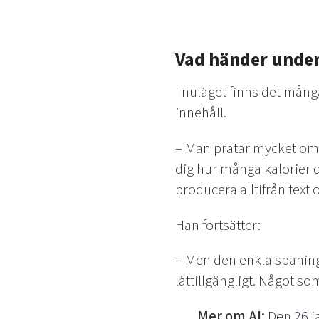
Vad händer under
I nuläget finns det många
innehåll.
– Man pratar mycket o
dig hur många kalorier d
producera alltifrån text 
Han fortsätter:
– Men den enkla spaninge
lättillgängligt. Något s
Mer om AI:
Den 26 j