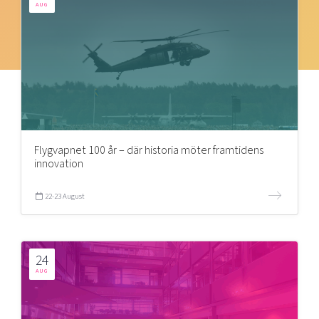
AUG
Flygvapnet 100 år – där historia möter framtidens
innovation
22-23 August
24
AUG