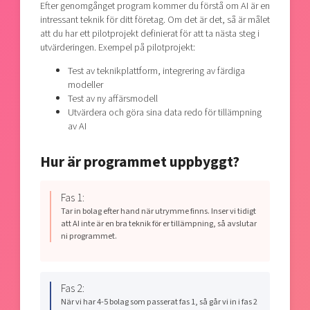
Efter genomgånget program kommer du förstå om AI är en
intressant teknik för ditt företag. Om det är det, så är målet
att du har ett pilotprojekt definierat för att ta nästa steg i
utvärderingen. Exempel på pilotprojekt:
Test av teknikplattform, integrering av färdiga
modeller
Test av ny affärsmodell
Utvärdera och göra sina data redo för tillämpning
av AI
Hur är programmet uppbyggt?
Fas 1:
Tar in bolag efter hand när utrymme finns. Inser vi tidigt
att AI inte är en bra teknik för er tillämpning, så avslutar
ni programmet.
Fas 2:
När vi har 4-5 bolag som passerat fas 1, så går vi in i fas 2