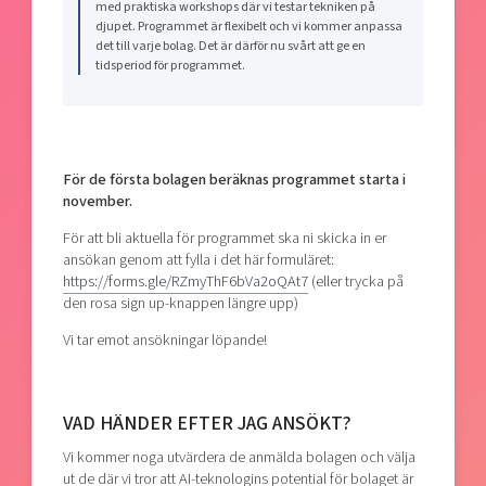
med praktiska workshops där vi testar tekniken på
djupet. Programmet är flexibelt och vi kommer anpassa
det till varje bolag. Det är därför nu svårt att ge en
tidsperiod för programmet.
För de första bolagen beräknas programmet starta i
november.
För att bli aktuella för programmet ska ni skicka in er
ansökan genom att fylla i det här formuläret:
https://forms.gle/RZmyThF6bVa2oQAt7
(eller trycka på
den rosa sign up-knappen längre upp)
Vi tar emot ansökningar löpande!
VAD HÄNDER EFTER JAG ANSÖKT?
Vi kommer noga utvärdera de anmälda bolagen och välja
ut de där vi tror att AI-teknologins potential för bolaget är