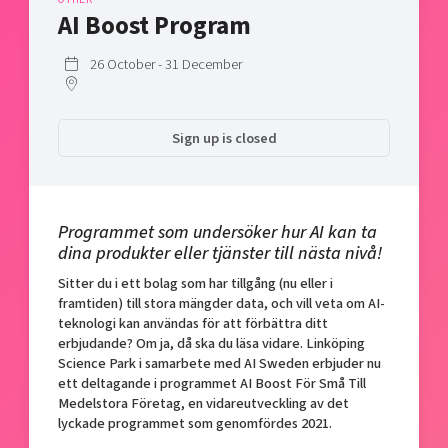
Shaping cities and regions
Our community of companies
AI Boost Program
Upscaling
Projects
Today's lunch in Mjärdevi
Talent & skills
26 October - 31 December
Publications
Startup & industry collaboration
Bright East
Project toolbox
Offers to boost your business
East Sweden Tech Women
Sign up is closed
Reversed mentorship
Our clusters
Funding opportunities
Programmet som undersöker hur AI kan ta
Current offers and activities
dina produkter eller tjänster till nästa nivå!
Reach out to us
Sitter du i ett bolag som har tillgång (nu eller i
Locations
framtiden) till stora mängder data, och vill veta om AI-
teknologi kan användas för att förbättra ditt
erbjudande? Om ja, då ska du läsa vidare. Linköping
Science Park i samarbete med AI Sweden erbjuder nu
ett deltagande i programmet AI Boost För Små Till
Medelstora Företag, en vidareutveckling av det
lyckade programmet som genomfördes 2021.