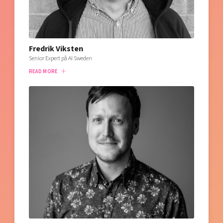
Fredrik Viksten
Senior Expert på AI Sweden
READ MORE