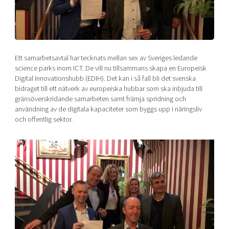
Shaping cities and regions
Our community of companies
Upscaling
Projects
Today's lunch in Mjärdevi
Talent & skills
Publications
Startup & industry collaboration
Bright East
Project toolbox
Offers to boost your business
Ett samarbetsavtal har tecknats mellan sex av Sveriges ledande
East Sweden Tech Women
science parks inom ICT. De vill nu tillsammans skapa en Europeisk
Digital Innovationshubb (EDIH). Det kan i så fall bli det svenska
Reversed mentorship
bidraget till ett nätverk av europeiska hubbar som ska inbjuda till
Our clusters
Funding opportunities
gränsöverskridande samarbeten samt främja spridning och
användning av de digitala kapaciteter som byggs upp i näringsliv
och offentlig sektor.
Current offers and activities
Reach out to us
Locations