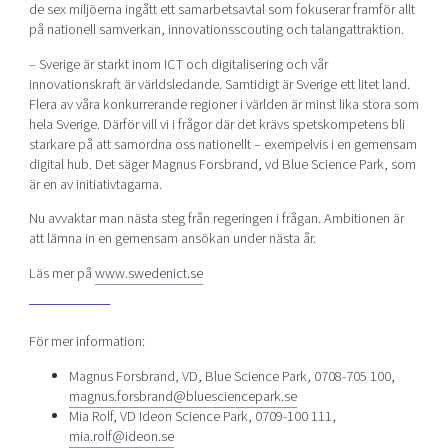
de sex miljöerna ingått ett samarbetsavtal som fokuserar framför allt
på nationell samverkan, innovationsscouting och talangattraktion.
– Sverige är starkt inom ICT och digitalisering och vår
innovationskraft är världsledande. Samtidigt är Sverige ett litet land.
Flera av våra konkurrerande regioner i världen är minst lika stora som
hela Sverige. Därför vill vi i frågor där det krävs spetskompetens bli
starkare på att samordna oss nationellt – exempelvis i en gemensam
digital hub. Det säger Magnus Forsbrand, vd Blue Science Park, som
är en av initiativtagarna.
Nu avvaktar man nästa steg från regeringen i frågan. Ambitionen är
att lämna in en gemensam ansökan under nästa år.
Läs mer på
www.swedenict.se
För mer information:
Magnus Forsbrand, VD, Blue Science Park, 0708-705 100,
magnus.forsbrand@bluesciencepark.se
Mia Rolf, VD Ideon Science Park, 0709-100 111,
mia.rolf@ideon.se