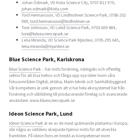
Johan Ödmark, VD Kista Science City, 0707-811 970,
johan.odmark@kista.com
Tord Hermansson, VD Lindhiolmen Science Park, 0708-202
969,
tord.hermansson@lindholmen.se
Tore Johnsson, VD Luleå Science Park, 0703-659 684,
tore@luleasciencepark.se
Lena Miranda, VD Science Park Mjärdevi, 0705-295 645,
lena.miranda@mjardevi.se
Blue Science Park, Karlskrona
Blue Science Park
– här möts forskning, näringsliv och offentlig
sektor för att lösa behov och fånga upp nya idéer inom våra
fokusområden Digital, eHälsa, Marin teknik och Samhällsbyggnad.
Vår kompetens är unik genom att vi har hela ekosystemet här från
forskning och utbildning till producerande företag och avancerade
användare. www.bluesciencepark.se
Ideon Science Park, Lund
Ideon Science Park
är en av de mest spännande platserna i Europa,
där några av världens skarpaste hjärnor möts för att utveckla
framtiden. På Ideon finns en bredd av kompetenser inom