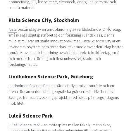
connectivity, ICT, life science, cleantech, energi, hälsoteknik och
smarta material.
Kista Science City, Stockholm
Kista
består idag av en unik blandning av världsledande ICT-företag,
småskaliga spjutspetsföretag och forskning i världsklass. Denna
miljö stimulerar ett starkt innovationsklimat. Kista Science City är ett
levande ekosystem som förändras i takt med omvärlden. Idag består
området av en unik blandning av världsledande teknikföretag, små
och medelstora företag och flera universitet, skolor och
forskningsinstitut.
Lindholmen Science Park, Göteborg
Lindholmen Science Park
är både ett dynamiskt område och en
arena för samverkan utan geografiska gränser. Här drivs flera av
Sveriges främsta utvecklingsprojekt, med fokus på morgondagens
mobilitet.
Luleå Science Park
Luleå Science Park
– en mötesplats mellan teknik, människor,
kunskap och kreativitet med nära anknytning till Luleå tekniska