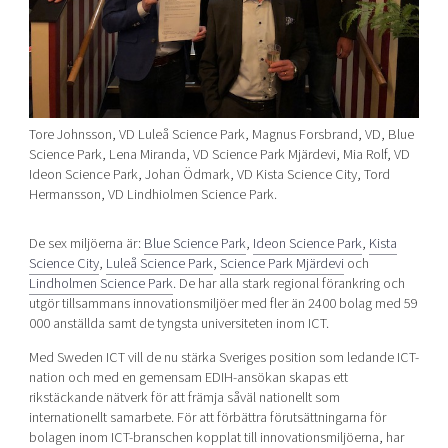
Tore Johnsson, VD Luleå Science Park, Magnus Forsbrand, VD, Blue
Science Park, Lena Miranda, VD Science Park Mjärdevi, Mia Rolf, VD
Ideon Science Park, Johan Ödmark, VD Kista Science City, Tord
Hermansson, VD Lindhiolmen Science Park.
De sex miljöerna är:
Blue Science Park
,
Ideon Science Park
,
Kista
Science City
,
Luleå Science Park
,
Science Park Mjärdevi
och
Lindholmen Science Park
. De har alla stark regional förankring och
utgör tillsammans innovationsmiljöer med fler än 2400 bolag med 59
000 anställda samt de tyngsta universiteten inom ICT.
Med Sweden ICT vill de nu stärka Sveriges position som ledande ICT-
nation och med en gemensam EDIH-ansökan skapas ett
rikstäckande nätverk för att främja såväl nationellt som
internationellt samarbete. För att förbättra förutsättningarna för
bolagen inom ICT-branschen kopplat till innovationsmiljöerna, har