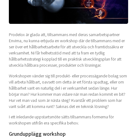
Shaping cities and regions
Our community of companies
Upscaling
Projects
Today's lunch in Mjärdevi
Talent & skills
Publications
Startup & industry collaboration
Bright East
Project toolbox
Offers to boost your business
Prodelox är glada att, tillsammans med deras samarbetspartner
East Sweden Tech Women
Envima, nu kunna erbjuda en workshop där de tillsammans med er
ser över ert hållbarhetsarbete för att utveckla och framtidssäkra er
Reversed mentorship
verksamhet. Ni får helhetsstöd med att ta fram en tydlig
Our clusters
Funding opportunities
hållbarhetsstrategi kopplad till en praktisk utvecklingsplan för att
utveckla hållbara processer, produkter och lösningar.
Current offers and activities
Workshopen vänder sig till produkt- eller processägande bolag som
Reach out to us
vill arbeta hållbart, oavsett om detta är ert första spadtag, eller om
hållbarhet varit en naturlig del i er verksamhet sedan länge. Hur
Locations
börjar man? Hur kommer man vidare när man redan kommit en bit?
Hur vet man vad som är nästa steg? Kvarstår ett problem som har
varit svårt att komma runt? Saknas det en teknisk lösning?
I ett inledande uppstartsmöte sätts tillsammans formerna för
workshopen utifrån era specifika behov.
Grundupplägg workshop