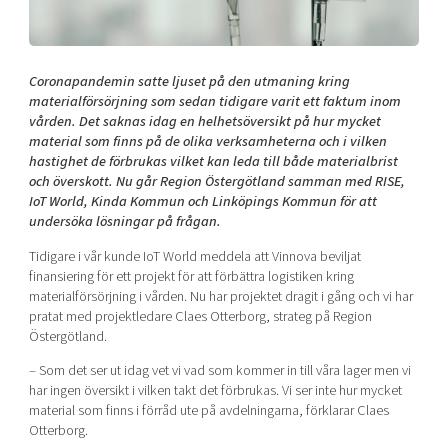
Shaping cities and regions
Our community of companies
Upscaling
Projects
Today's lunch in Mjärdevi
Talent & skills
Publications
Coronapandemin satte ljuset på den utmaning kring
Startup & industry collaboration
Bright East
materialförsörjning som sedan tidigare varit ett faktum inom
Project toolbox
Offers to boost your business
vården. Det saknas idag en helhetsöversikt på hur mycket
East Sweden Tech Women
material som finns på de olika verksamheterna och i vilken
Reversed mentorship
hastighet de förbrukas vilket kan leda till både materialbrist
och överskott. Nu går Region Östergötland samman med RISE,
Our clusters
Funding opportunities
IoT World, Kinda Kommun och Linköpings Kommun för att
undersöka lösningar på frågan.
Current offers and activities
Tidigare i vår kunde IoT World meddela att Vinnova beviljat
Reach out to us
finansiering för ett projekt för att förbättra logistiken kring
materialförsörjning i vården. Nu har projektet dragit i gång och vi har
Locations
pratat med projektledare Claes Otterborg, strateg på Region
Östergötland.
– Som det ser ut idag vet vi vad som kommer in till våra lager men vi
har ingen översikt i vilken takt det förbrukas. Vi ser inte hur mycket
material som finns i förråd ute på avdelningarna, förklarar Claes
Otterborg.