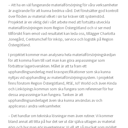
– Att ha en väl fungerande materialförsörjning för våra verksamheter
är avgörande för att kunna bedriva vård. Det förutsätter god kontroll
över flöden av material vilket i sin tur kräver rätt systemstöd.
Projektet är en viktig del i vårt arbete med att fortsätta utveckla
materialförsörjningen inom Region Östergötland och vi ser med
tillförsikt fram emot vad resultatet kan leda oss, tillägger Charlotta
Jonegård, Centrumchef för inköp, service och logistik på Region
Östergötland.
I projektet kommer man analysera hela materialförsörjningskedjan
för att komma fram till vart man kan göra anpassningar som
förbättrar lageröversikten. Målet är att ta fram ett
upphandlingsunderlag med kravspecifikationer som ska kunna
nyttjas vid upphandling av materialförsörjningssystem. I projektet
finns förutom Region Östergötland, RISE, IoT World och även Kinda
och Linköpings kommun som ska fungera som referenser för hur
dessa anpassningar kan fungera. Tanken är att
upphandlingsunderlaget även ska kunna användas av och
appliceras i andra verksamheter.
– Det handlar om tekniska lösningar men även rutiner. Vi kommer
bland annat att titta på hur det ser ut där själva uttagen av material
görs och hur man gör inventeringar. Vi vill att så mycket som möjligt