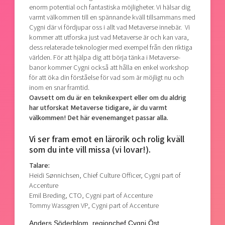
enorm potential och fantastiska möjligheter. Vi hälsar dig
varmt välkommen till en spännande kväll tillsammans med
Cygni där vi fördjupar oss i allt vad Metaverse innebär. Vi
kommer att utforska just vad Metaverse är och kan vara,
dess relaterade teknologier med exempel från den riktiga
världen. För att hjälpa dig att börja tänka i Metaverse-
banor kommer Cygni också att hålla en enkel workshop
för att öka din förståelse för vad som är möjligt nu och
inom en snar framtid.
Oavsett om du är en teknikexpert eller om du aldrig
har utforskat Metaverse tidigare, är du varmt
välkommen! Det här evenemanget passar alla.
Vi ser fram emot en lärorik och rolig kväll
som du inte vill missa (vi lovar!).
Talare:
Heidi Sønnichsen, Chief Culture Officer, Cygni part of
Accenture
Emil Breding, CTO, Cygni part of Accenture
Tommy Wassgren VP, Cygni part of Accenture
Anders Söderblom, regionchef Cygni Öst