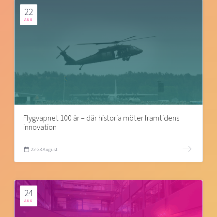
22
AUG
Flygvapnet 100 år – där historia möter framtidens
innovation
22-23 August
24
AUG