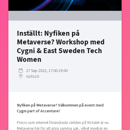
Shaping cities and regions
Our community of companies
Upscaling
Projects
Today's lunch in Mjärdevi
Talent & skills
Publications
Startup & industry collaboration
Bright East
Project toolbox
Inställt: Nyfiken på
Offers to boost your business
East Sweden Tech Women
Metaverse? Workshop med
Reversed mentorship
Cygni & East Sweden Tech
Our clusters
Funding opportunities
Women
Current offers and activities
27 Sep 2023, 17:00-19:00
GoTo10
Reach out to us
Locations
Nyfiken på Metaverse? Välkommen på event med
Cygni part of Accenture!
Precis som internet förändrade världen på 90-talet är nu
Metaverse här för att göra samma sak, vilket innebär en