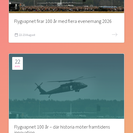
Flygvapnet firar 100 år med flera evenemang 2026
22-23 August
22
AUG
Flygvapnet 100 år – där historia möter framtidens
innovation