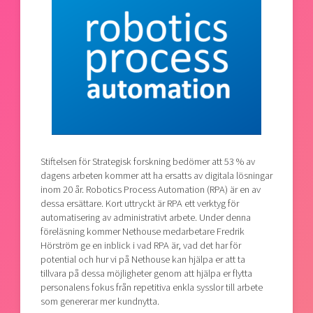
Shaping cities and regions
Our community of companies
Upscaling
Projects
Today's lunch in Mjärdevi
Talent & skills
Publications
Startup & industry collaboration
Bright East
Project toolbox
Offers to boost your business
East Sweden Tech Women
Reversed mentorship
Our clusters
Funding opportunities
Stiftelsen för Strategisk forskning bedömer att 53 % av
Current offers and activities
dagens arbeten kommer att ha ersatts av digitala lösningar
Reach out to us
inom 20 år. Robotics Process Automation (RPA) är en av
dessa ersättare. Kort uttryckt är RPA ett verktyg för
Locations
automatisering av administrativt arbete. Under denna
föreläsning kommer Nethouse medarbetare Fredrik
Hörström ge en inblick i vad RPA är, vad det har för
potential och hur vi på Nethouse kan hjälpa er att ta
tillvara på dessa möjligheter genom att hjälpa er flytta
personalens fokus från repetitiva enkla sysslor till arbete
som genererar mer kundnytta.