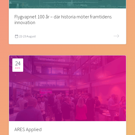
Flygvapnet 100 år – där historia möter framtidens
innovation
22-23 August
24
AUG
ARES Applied