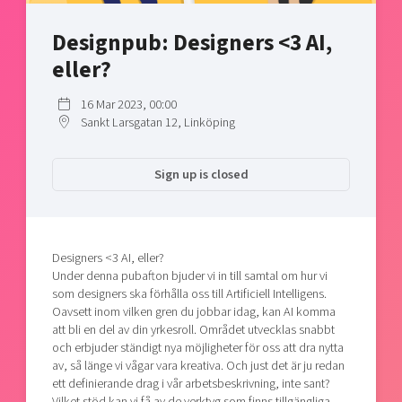
Shaping cities and regions
Our community of companies
Upscaling
Designpub: Designers <3 AI,
Projects
Today's lunch in Mjärdevi
Talent & skills
eller?
Publications
Startup & industry collaboration
Bright East
Project toolbox
Offers to boost your business
16 Mar 2023, 00:00
East Sweden Tech Women
Sankt Larsgatan 12, Linköping
Reversed mentorship
Our clusters
Funding opportunities
Sign up is closed
Current offers and activities
Reach out to us
Designers <3 AI, eller?
Locations
Under denna pubafton bjuder vi in till samtal om hur vi
som designers ska förhålla oss till Artificiell Intelligens.
Oavsett inom vilken gren du jobbar idag, kan AI komma
att bli en del av din yrkesroll. Området utvecklas snabbt
och erbjuder ständigt nya möjligheter för oss att dra nytta
av, så länge vi vågar vara kreativa. Och just det är ju redan
ett definierande drag i vår arbetsbeskrivning, inte sant?
Vilket stöd kan vi få av de verktyg som finns tillgängliga