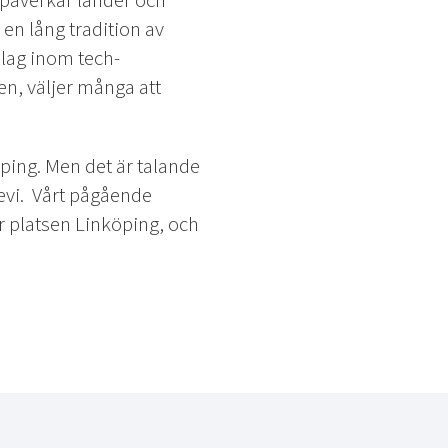
 påverkar länder och
 en lång tradition av
olag inom tech-
en, väljer många att
ping. Men det är talande
rdevi. Vårt pågående
 platsen Linköping, och