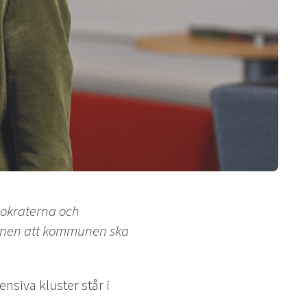
mokraterna och
ionen att kommunen ska
nsiva kluster står i