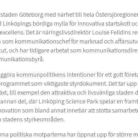
taden Göteborg med närhet till hela Östersjöregionen 
 Linköpings bördiga mylla för innovativa startskott och
excellens. Det är näringslivsdirektör Louise Felldins
n som kommunikationschef för marknad och affärsutve
itut, och har tidigare arbetat som kommunikationsdir
munikationsbyrå.
kliggöra kommunpolitikens intentioner för ett gott före
sprogrammet som viktigaste styrdokument. Det tar up
lväxt, till exempel den attraktiva och livsvänliga staden d
 annan del, där Linköping Science Park spelar en framt
ovation som bland annat innebär att stötta samarbet
m stadens styrkeområden.
na politiska motparterna har öppnat upp för större 