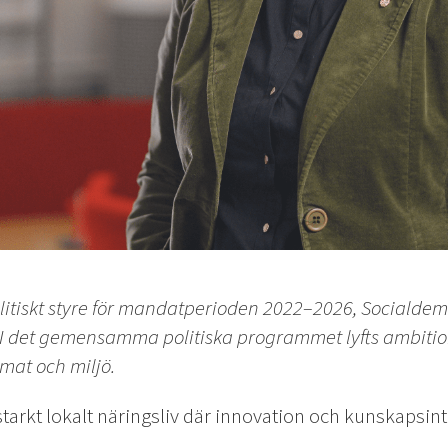
olitiskt styre för mandatperioden 2022–2026, Socialde
. I det ­gemensamma politiska programmet lyfts ambit
imat och miljö.
starkt lokalt näringsliv där innovation och kunskapsinte