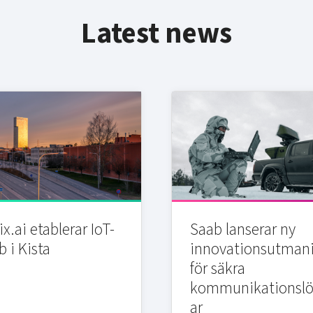
Latest news
x.ai etablerar IoT-
Saab lanserar ny
b i Kista
innovationsutman
för säkra
kommunikationslö
ar