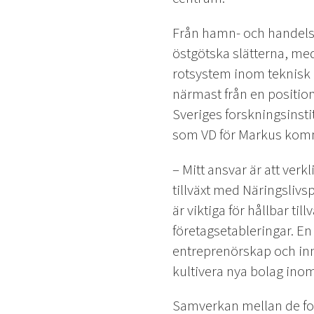
Från hamn- och handelss
östgötska slätterna, med
rotsystem inom teknisk 
närmast från en positio
Sveriges forskningsinst
som VD för Markus kom
– Mitt ansvar är att ver
tillväxt med Näringsliv
är viktiga för hållbar til
företagsetableringar. En
entreprenörskap och inn
kultivera nya bolag ino
Samverkan mellan de for