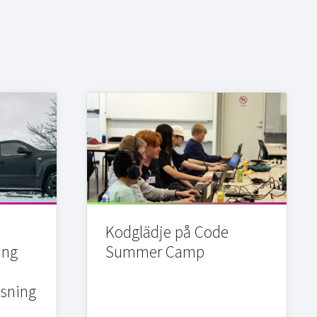
Kodglädje på Code
ing
Summer Camp
sning