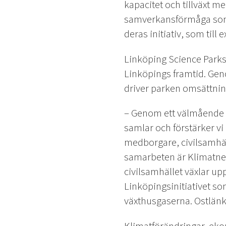
kapacitet och tillväxt m
samverkansförmåga som p
deras initiativ, som til
Linköping Science Parks 
Linköpings framtid. Gen
driver parken omsättning
– Genom ett välmående 
samlar och förstärker vi
medborgare, civilsamhä
samarbeten är Klimatne
civilsamhället växlar up
Linköpingsinitiativet s
växthusgaserna. Ostlänk