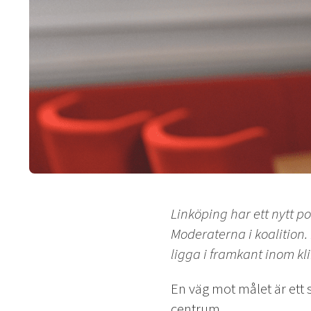
Linköping har ett nytt p
Moderaterna i koalition
ligga i framkant inom kl
En väg mot målet är ett 
centrum.