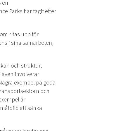
s en
e Parks har tagit efter
som ritas upp för
ens i sina samarbeten,
kan och struktur,
 även involverar
 Några exempel på goda
transportsektorn och
 exempel är
målbild att sänka