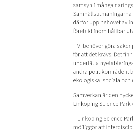
samsyn i många näringsl
Samhällsutmaningarna st
därför upp behovet av in
förebild inom hållbar ut
– Vi behöver göra saker p
för att det krävs. Det finns
underlätta nyetableringar
andra politikområden, b
ekologiska, sociala och 
Samverkan är den nyckel
Linköping Science Park 
– Linköping Science Par
möjliggör att interdisci