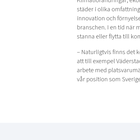
Klimatförändringar, eko
städer i olika omfattnin
innovation och förnyelse
branschen. I en tid när
stanna eller flytta till 
– Naturligtvis finns de
att till exempel Vädersta
arbete med platsvarumär
vår position som Sverig