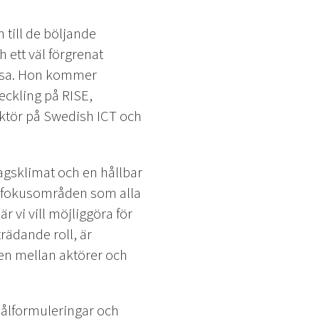
till de böljande
 ett väl förgrenat
 resa. Hon kommer
ckling på RISE,
ektör på Swedish ICT och
tagsklimat och en hållbar
p fokusområden som alla
är vi vill möjliggöra för
rädande roll, är
en mellan aktörer och
målformuleringar och