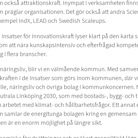
en också attraktionskraft. Inympat i verksamheten finn
räglar organisationen. Det gör också att andra Scienc
l exempel IndX, LEAD och Swedish Scaleups.
insatser för innovationskraft lyser klart på den karta 
om att nära kunskapsintensiv och efterfrågad kompet
 i flera branscher.
näringsliv, blir vi en välmående kommun. Med samver
 kraften i de insatser som görs inom kommunen, där vi
lle, näringsliv och övriga bolag i kommunkoncernen.
utrala Linköping 2030, som med bostads-, bygg- och 
p arbetet med klimat- och hållbarhetsfrågor. Ett annat
om samlar de energitunga bolagen kring en gemensam 
en är en enorm möjlighet på längre sikt.