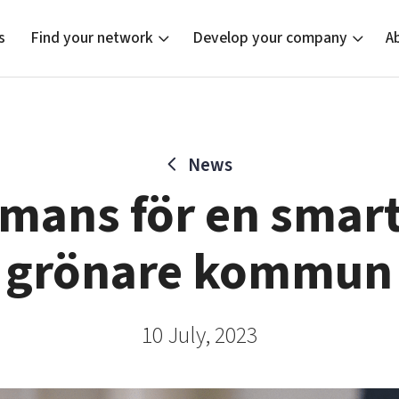
s
Find your network
Develop your company
A
News
new
Bright East
Tech startups
Our clusters
Current of
Funding o
Reach out
mans för en smar
East Sweden Tech Women
Upscaling
Location
Reversed mentorship
Talent & skills
grönare kommun
Startup & industry collaboration
Offers to boost your business
10 July, 2023