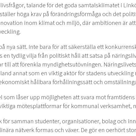
ivsfrågor, talande för det goda samtalsklimatet i Li
äller höga krav på förändringsförmåga och det polit
novation inom klimat och miljö, där ambitionen är att 
veckling.
å nya sätt. Inte bara för att säkerställa ett konkurrensk
 en tydlig vilja från politiskt håll att satsa på näringslivet
 till att förenkla myndighetsutövningen. Näringslivets 
land annat som en viktig aktör för stadens utveckli
ekonomiskt hållbara förhållningssätt och omställninga
 som låser upp möjligheten att svara mot framtidens
viktiga mötesplattformar för kommunal verksamhet, n
k för samman studenter, organisationer, bolag och in
plinära nätverk formas och växer. De gör en oerhört stor