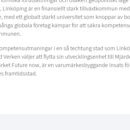
nomiska förutsättningar och osäkert geopolitiskt läge
g. Linköping är en finansiellt stark tillväxtkommun med
, med ett globalt starkt universitet som knoppar av b
 många globala företag kämpar för att säkra kompetens
kommunen.
t kompetensutmaningar i en så techtung stad som Linkö
d Verken väljer att flytta sin utvecklingsenhet till Mjä
ket Future now, är en varumärkesbyggande insats för
es framtidsstad.