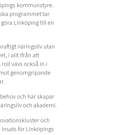
nköpings kommunstyre.
iska programmet tar
göra Linköping till en
raftigt näringsliv utan
, i allt ifrån att
roll vävs också in i
ng mot genomgripande
r.
 behov och här skapar
äringsliv och akademi.
novationskluster och
 insats för Linköpings