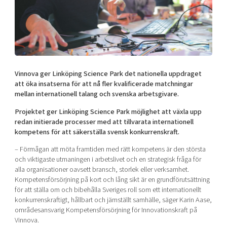
Shaping cities and regions
Our community of companies
Upscaling
Projects
Today's lunch in Mjärdevi
Talent & skills
Publications
Startup & industry collaboration
Bright East
Project toolbox
Offers to boost your business
East Sweden Tech Women
Vinnova ger Linköping Science Park det nationella uppdraget
Reversed mentorship
att öka insatserna för att nå fler kvalificerade matchningar
Our clusters
mellan internationell talang och svenska arbetsgivare.
Funding opportunities
Projektet ger Linköping Science Park möjlighet att växla upp
Current offers and activities
redan initierade processer med att tillvarata internationell
kompetens för att säkerställa svensk konkurrenskraft.
Reach out to us
– Förmågan att möta framtiden med rätt kompetens är den största
Locations
och viktigaste utmaningen i arbetslivet och en strategisk fråga för
alla organisationer oavsett bransch, storlek eller verksamhet.
Kompetensförsörjning på kort och lång sikt är en grundförutsättning
för att ställa om och bibehålla Sveriges roll som ett internationellt
konkurrenskraftigt, hållbart och jämställt samhälle, säger Karin Aase,
områdesansvarig Kompetensförsörjning för Innovationskraft på
Vinnova.