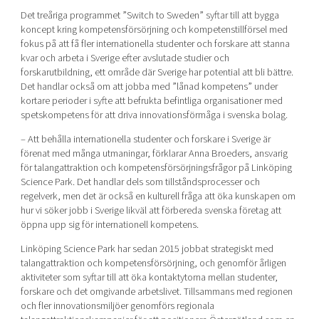
Det treåriga programmet ”Switch to Sweden” syftar till att bygga
koncept kring kompetensförsörjning och kompetenstillförsel med
fokus på att få fler internationella studenter och forskare att stanna
kvar och arbeta i Sverige efter avslutade studier och
forskarutbildning, ett område där Sverige har potential att bli bättre.
Det handlar också om att jobba med ”lånad kompetens” under
kortare perioder i syfte att befrukta befintliga organisationer med
spetskompetens för att driva innovationsförmåga i svenska bolag.
– Att behålla internationella studenter och forskare i Sverige är
förenat med många utmaningar, förklarar Anna Broeders, ansvarig
för talangattraktion och kompetensförsörjningsfrågor på Linköping
Science Park. Det handlar dels som tillståndsprocesser och
regelverk, men det är också en kulturell fråga att öka kunskapen om
hur vi söker jobb i Sverige likväl att förbereda svenska företag att
öppna upp sig för internationell kompetens.
Linköping Science Park har sedan 2015 jobbat strategiskt med
talangattraktion och kompetensförsörjning, och genomför årligen
aktiviteter som syftar till att öka kontaktytorna mellan studenter,
forskare och det omgivande arbetslivet. Tillsammans med regionen
och fler innovationsmiljöer genomförs regionala