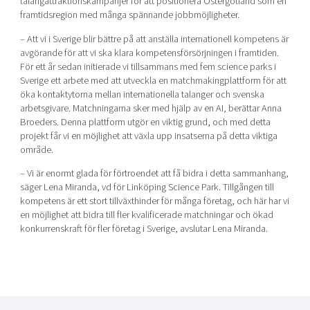
talangattraktionskampanjer för att positionera Östergötland som en
framtidsregion med många spännande jobbmöjligheter.
– Att vi i Sverige blir bättre på att anställa internationell kompetens är
avgörande för att vi ska klara kompetensförsörjningen i framtiden.
För ett år sedan initierade vi tillsammans med fem science parks i
Sverige ett arbete med att utveckla en matchmakingplattform för att
öka kontaktytorna mellan internationella talanger och svenska
arbetsgivare. Matchningarna sker med hjälp av en AI, berättar Anna
Broeders. Denna plattform utgör en viktig grund, och med detta
projekt får vi en möjlighet att växla upp insatserna på detta viktiga
område.
– Vi är enormt glada för förtroendet att få bidra i detta sammanhang,
säger Lena Miranda, vd för Linköping Science Park. Tillgången till
kompetens är ett stort tillväxthinder för många företag, och här har vi
en möjlighet att bidra till fler kvalificerade matchningar och ökad
konkurrenskraft för fler företag i Sverige, avslutar Lena Miranda.