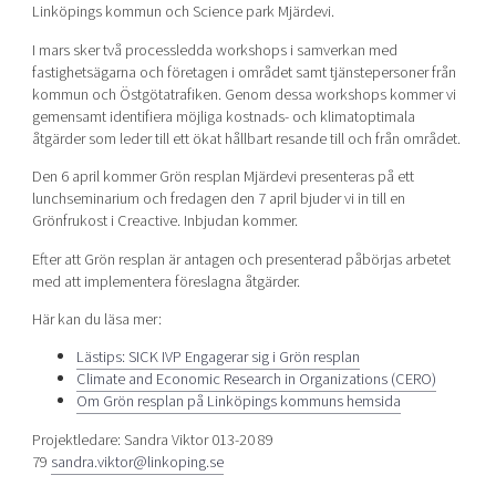
Linköpings kommun och Science park Mjärdevi.
Shaping cities and regions
Our community of companies
Upscaling
Projects
I mars sker två processledda workshops i samverkan med
Today's lunch in Mjärdevi
Talent & skills
fastighetsägarna och företagen i området samt tjänstepersoner från
Publications
Startup & industry collaboration
kommun och Östgötatrafiken. Genom dessa workshops kommer vi
Bright East
Project toolbox
gemensamt identifiera möjliga kostnads- och klimatoptimala
Offers to boost your business
åtgärder som leder till ett ökat hållbart resande till och från området.
East Sweden Tech Women
Reversed mentorship
Den 6 april kommer Grön resplan Mjärdevi presenteras på ett
lunchseminarium och fredagen den 7 april bjuder vi in till en
Our clusters
Funding opportunities
Grönfrukost i Creactive. Inbjudan kommer.
Efter att Grön resplan är antagen och presenterad påbörjas arbetet
Current offers and activities
med att implementera föreslagna åtgärder.
Reach out to us
Här kan du läsa mer:
Locations
Lästips: SICK IVP Engagerar sig i Grön resplan
Climate and Economic Research in Organizations (CERO)
Om Grön resplan på Linköpings kommuns hemsida
Projektledare: Sandra Viktor 013-20 89
79
sandra.viktor@linkoping.se