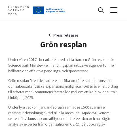
Events
Press releases
Grön resplan
Find your network
Under våren 2017 sker arbetet med att ta fram en Grön resplan för
Science park Mjärdevi- en handlingsplan inklusive åtgärder för mer
hållbara och effektiva pendlings- och tjänsteresor.
Develop your company
Grön resplan är en del i arbetet att öka områdets attraktionskraft
Artificial intelligence
och säkerställa fysiska expansionsmöjligheter. Det är även ett bidrag
Cybersecurity
till arbetet mot kommunens fastställda mål om ett koldioxidneutralt
About
Internet of Things
Linköping 2025.
Upgrade your skills & master new ones
Manufacturing industries
Under fyra veckor i januari-februari samlades 1500 svar in i en
resvaneundersökning riktad till alla anställda i Mjärdevi. Genom
Global talent
svaren får vi kunskap om attityder och beteenden och nu pågår
Visual technologies
Our story, mission & vision
40 years anniversary
analys av experter från organisationen CERO, på uppdrag av
Tech startups