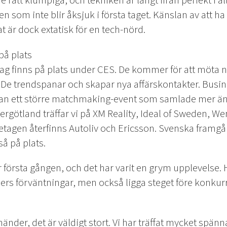
e rätt klumpiga, och tekniken är långt ifrån perfekt i al
en som inte blir åksjuk i första taget. Känslan av att ha 
är dock extatisk för en tech-nörd.
på plats
g finns på plats under CES. De kommer för att möta n
De trendspanar och skapar nya affärskontakter. Bus
n ett större matchmaking-event som samlade mer än 
ergötland träffar vi på XM Reality, Ideal of Sweden, W
retagen återfinns Autoliv och Ericsson. Svenska framg
så på plats.
rsta gången, och det har varit en grym upplevelse. Här
ers förväntningar, men också ligga steget före konkurr
er, det är väldigt stort. Vi har träffat mycket spänn