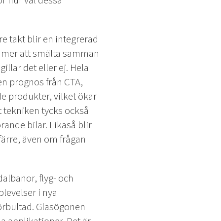
ör hur väl dessa
e takt blir en integrerad
kommer att smälta samman
lar det eller ej. Hela
 en prognos från CTA,
 produkter, vilket ökar
 tekniken tycks också
rande bilar. Likaså blir
färre, även om frågan
dalbanor, flyg- och
levelser i nya
mörbultad. Glasögonen