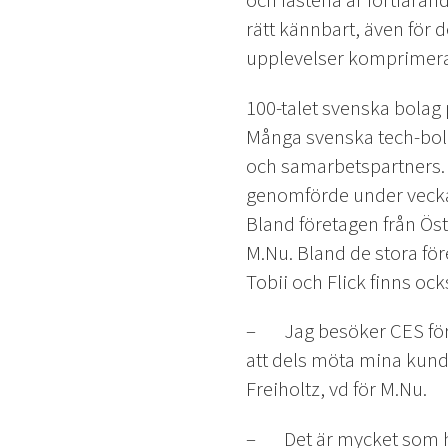
och fästena är fortfarand
rätt kännbart, även för d
upplevelser komprimerat 
100-talet svenska bolag 
Många svenska tech-bola
och samarbetspartners. 
genomförde under vecka
Bland företagen från Öst
M.Nu. Bland de stora fö
Tobii och Flick finns ock
– Jag besöker CES för fö
att dels möta mina kund
Freiholtz, vd för M.Nu.
– Det är mycket som händ