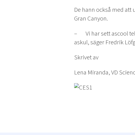
De hann också med att up
Gran Canyon.
– Vi har sett ascool tekn
askul, säger Fredrik Löf
Skrivet av
Lena Miranda, VD Scienc