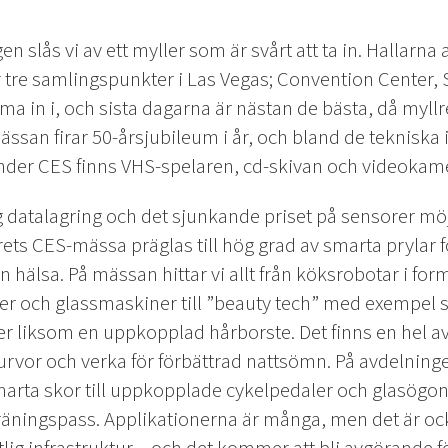
gen slås vi av ett myller som är svårt att ta in. Hallarn
 tre samlingspunkter i Las Vegas; Convention Center, 
ma in i, och sista dagarna är nästan de bästa, då myllre
. Mässan firar 50-årsjubileum i år, och bland de teknisk
nder CES finns VHS-spelaren, cd-skivan och videokam
 datalagring och det sjunkande priset på sensorer möjlig
ets CES-mässa präglas till hög grad av smarta prylar f
in hälsa. På mässan hittar vi allt från köksrobotar i f
ner och glassmaskiner till ”beauty tech” med exempe
 liksom en uppkopplad hårborste. Det finns en hel avd
vor och verka för förbättrad nattsömn. På avdelningen
marta skor till uppkopplade cykelpedaler och glasögon
 träningspass. Applikationerna är många, men det är o