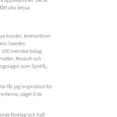
la applikationer. Det är
fått alla dessa
ya kunder, leverantörer
iness Sweden
100 svenska bolag.
ematter, Revault och
ångssagor som Spotify,
 får jag inspiration för
enterna, säger Erik
ande företag och haft