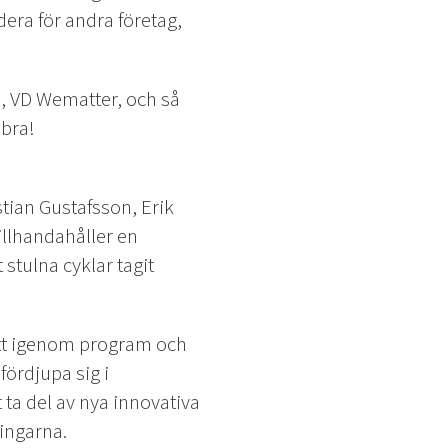
era för andra företag,
, VD Wematter, och så
ebra!
tian Gustafsson, Erik
illhandahåller en
stulna cyklar tagit
ått igenom program och
fördjupa sig i
 ta del av nya innovativa
ningarna.