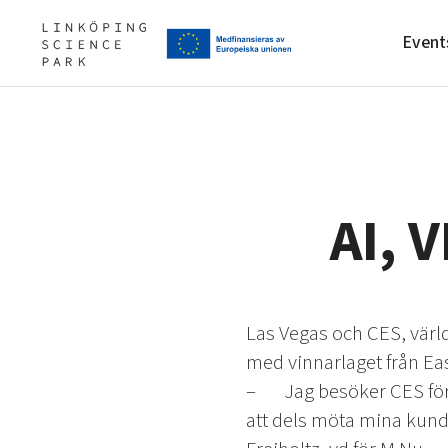
Event
Upgrade your skills & master 
Artificial intelligence
Our story, mission & vision
ones
AI, 
Cybersecurity
Our community of companies
Internet of Things
Projects
Manufacturing industries
Publications
Global talent
Project toolbox
Las Vegas och CES, värl
Visual technologies
med vinnarlaget från Eas
Shaping cities and regions
– Jag besöker CES för fö
att dels möta mina kund