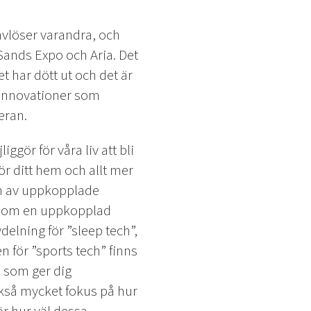
a avlöser varandra, och
Sands Expo och Aria. Det
t har dött ut och det är
a innovationer som
eran.
gör för våra liv att bli
ör ditt hem och allt mer
orm av uppkopplade
l som en uppkopplad
elning för ”sleep tech”,
 för ”sports tech” finns
 som ger dig
ckså mycket fokus på hur