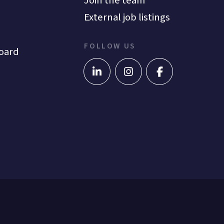
Join the team
External job listings
FOLLOW US
oard