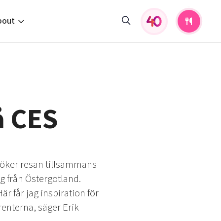
bout
fers and activities
pportunities
 to us
å CES
s
esöker resan tillsammans
g från Östergötland.
 får jag inspiration för
enterna, säger Erik