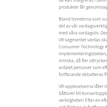
de kan integreras i befin
produkter får genomslag
Bland trenderna som summ
del av vår vardagsverkl
med våra vardagsliv. Den
VR-segmentet väntas skap
Consumer Technology Ass
implementeringstakten, 
minska, då fler uttrycker
antalet personer som eft
fortfarande debatteras fli
VR-upplevelserna låter i
båtturer till konsertup
verkligheter! Efter en e