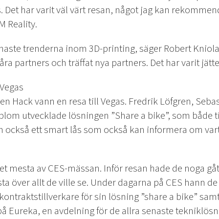
Det har varit väl värt resan, något jag kan rekommend
M Reality.
aste trenderna inom 3D-printing, säger Robert Kniola
ra partners och träffat nya partners. Det har varit jätt
 Vegas
n Hack vann en resa till Vegas. Fredrik Löfgren, Sebas
blom utvecklade lösningen ”Share a bike”, som både t
 också ett smart lås som också kan informera om vart 
det mesta av CES-mässan. Inför resan hade de noga g
ista över allt de ville se. Under dagarna på CES hann de 
ontraktstillverkare för sin lösning ”share a bike” samt
på Eureka, en avdelning för de allra senaste tekniklös