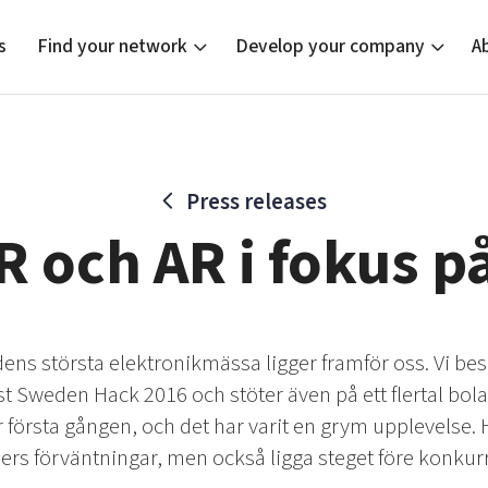
s
Find your network
Develop your company
A
Press releases
new
Bright East
Tech startups
Our clusters
Current of
Funding o
Reach out
VR och AR i fokus p
East Sweden Tech Women
Upscaling
Location
Reversed mentorship
Talent & skills
Startup & industry collaboration
Offers to boost your business
dens största elektronikmässa ligger framför oss. Vi b
t Sweden Hack 2016 och stöter även på ett flertal bola
rsta gången, och det har varit en grym upplevelse. Här
ers förväntningar, men också ligga steget före konkurr