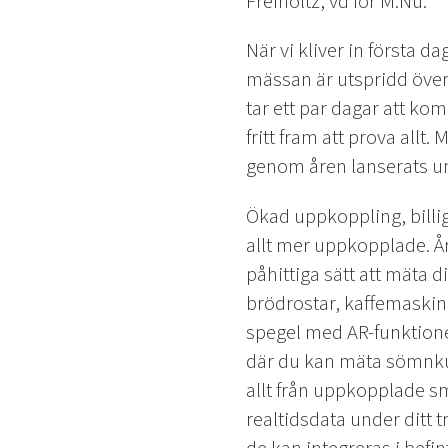
Freiholtz, vd för M.Nu.
När vi kliver in första da
mässan är utspridd över
tar ett par dagar att kom
fritt fram att prova allt
genom åren lanserats u
Ökad uppkoppling, billig
allt mer uppkopplade. År
påhittiga sätt att mäta d
brödrostar, kaffemaski
spegel med AR-funktioner
där du kan mäta sömnkur
allt från uppkopplade s
realtidsdata under ditt