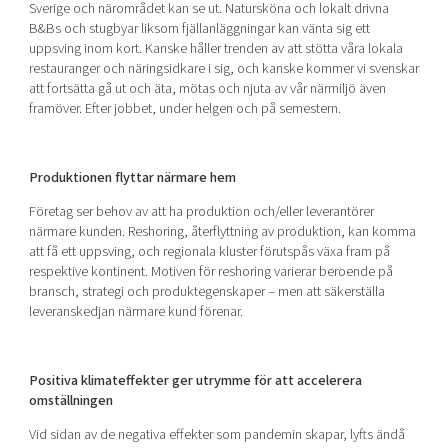
Sverige och närområdet kan se ut. Natursköna och lokalt drivna
B&Bs och stugbyar liksom fjällanläggningar kan vänta sig ett
uppsving inom kort. Kanske håller trenden av att stötta våra lokala
restauranger och näringsidkare i sig, och kanske kommer vi svenskar
att fortsätta gå ut och äta, mötas och njuta av vår närmiljö även
framöver. Efter jobbet, under helgen och på semestern.
Produktionen flyttar närmare hem
Företag ser behov av att ha produktion och/eller leverantörer
närmare kunden. Reshoring, återflyttning av produktion, kan komma
att få ett uppsving, och regionala kluster förutspås växa fram på
respektive kontinent. Motiven för reshoring varierar beroende på
bransch, strategi och produktegenskaper – men att säkerställa
leveranskedjan närmare kund förenar.
Positiva klimateffekter ger utrymme för att accelerera
omställningen
Vid sidan av de negativa effekter som pandemin skapar, lyfts ändå