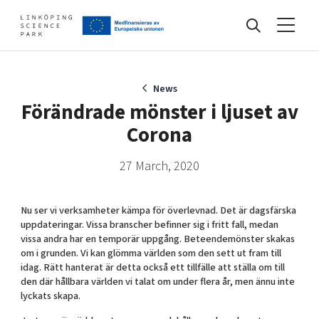
Events
News
Förändrade mönster i ljuset av
Corona
Find your network
27 March, 2020
Develop your company
Artificial intelligence
Nu ser vi verksamheter kämpa för överlevnad. Det är dagsfärska
Cybersecurity
uppdateringar. Vissa branscher befinner sig i fritt fall, medan
vissa andra har en temporär uppgång. Beteendemönster skakas
About
Internet of Things
om i grunden. Vi kan glömma världen som den sett ut fram till
Upgrade your skills & master new ones
Manufacturing industries
idag. Rätt hanterat är detta också ett tillfälle att ställa om till
den där hållbara världen vi talat om under flera år, men ännu inte
Global talent
lyckats skapa.
Visual technologies
Our story, mission & vision
40 years anniversary
Tech startups