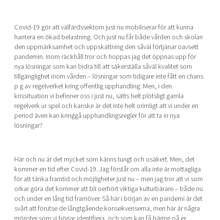
Covid-19 gör att välfärdssektorn just nu mobiliserar för att kunna
hantera en ökad belastning. Och just nu får både vården och skolan
den uppmärksamhet och uppskattning den såväl förtjänar oavsett
pandemin. Inom räckhåll tror och hoppas jag det öppnas upp för
nya lösningar som kan bidra till att säkerställa såväl kvalitet som
tillgänglighet inom vården – lösningar som tidigare inte fått en chans
p g av regelverket kring offentlig upphandling. Men, i den
krissituation vi befinner oss i just nu, sätts helt plötsligt gamla
regelverk ur spel och kanske är det inte helt orimligt att vi under en
period även kan kringgå upphandlingsregler för att ta in nya
lösningar?
Här och nu är det mycket som känns tungt och osäkert. Men, det
kommer en tid efter Covid-19. Jag förstår om alla inte är mottagliga
för att tänka framtid och möjligheter just nu – men jag tror att vi som
orkar göra det kommer att bli oerhört viktiga kulturbärare – både nu
och under en lång tid framöver. Så här i början av en pandemi är det
svårt att förutse de långtgående konsekvenserna, men här är några
mönster som vi börjar identifiera, och som kan få bäring på er