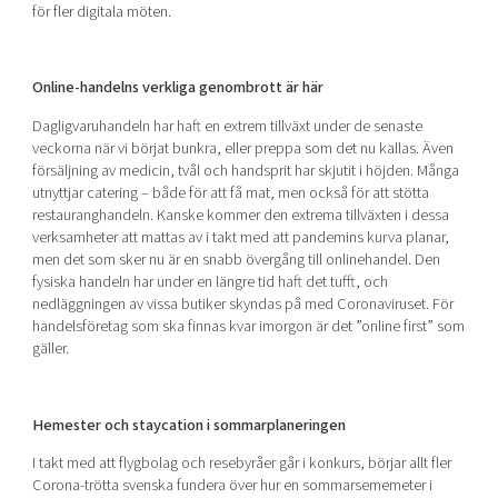
för fler digitala möten.
Online-handelns verkliga genombrott är här
Dagligvaruhandeln har haft en extrem tillväxt under de senaste
veckorna när vi börjat bunkra, eller preppa som det nu kallas. Även
försäljning av medicin, tvål och handsprit har skjutit i höjden. Många
utnyttjar catering – både för att få mat, men också för att stötta
restauranghandeln. Kanske kommer den extrema tillväxten i dessa
verksamheter att mattas av i takt med att pandemins kurva planar,
men det som sker nu är en snabb övergång till onlinehandel. Den
fysiska handeln har under en längre tid haft det tufft, och
nedläggningen av vissa butiker skyndas på med Coronaviruset. För
handelsföretag som ska finnas kvar imorgon är det ”online first” som
gäller.
Hemester och staycation i sommarplaneringen
I takt med att flygbolag och resebyråer går i konkurs, börjar allt fler
Corona-trötta svenska fundera över hur en sommarsememeter i