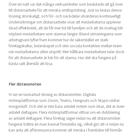
Över en natt var det många verksamheter som beslutade att gå över
till distansarbete för att minska smittspridning. Just nu testas denna
lösning storskaligt, och för- och nackdelar utvärderas kontinuerligt.
Undersökningar om distansarbete visar att medarbetarna upplever
ökad effektivitet, att de får mer tid till familjen och att de överlag blir
nöjdare medarbetare som stannar längre. Bland utmaningarna som
arbetsgivare lyfter fram kommer hur de säkerställer en stark
företagskultur, ledarskapet och den sociala kontakten mellan team
när medarbetarna sitter utspritt. Mer hållbara medarbetare talar dock
för att distansarbete är här för att stanna. Hur det ska fungera på
bästa sätt återstår att lösa.
Fler distansmöten
Vi ser en lavinartad ökning av distansmöten. Digitala
mötesplattformar som Zoom, Teams, Hangouts och Skype vädrar
morgonluft. Och det är inte bara antalet möten som ökar, det är även
antalet deltagare. Flera mötesplattformar vittnar om en dubblering
av antalet deltagare. Flera företag säger redan nu att distansmöten
fungerar bättre än man kunnat föreställa sig, vilket gör att vi redan nu
kan anta att affärsresorna kommer att minska i framtiden till förmån