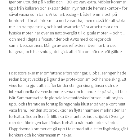
igenom utbudet på Netflix och HBO ett varv extra. Möbler kommer
upp från källaren och skapar delar i nyinrättade hemmakontor – för
såväl vuxna som barn. Vi kör arbetslag – både hemma och på
kontoret – för att inte smitta ned varandra, men också för att växla
mellan barnpassning och kontorsarbete. Våra arbetsresor och
fysiska möten har över en natt övergått till digitala möten – och till
och med i digitala fikastunder och AW:s med kollegor och
samarbetspartners. Många av oss reflekterar över hur bra det
fungerar, och hur smidigt det gick att ställa om när det väl gällde.
I det stora sker mer omfattande förändringar. Globaliseringen hade
redan börjat vackla på grund av protektionism och handelskrig. Ett
virus har nu gjort att allt fler länder stänger sina gränser och de
internationella överenskommelserna om frihandel är på väg att falla
isär. Sammansvetsade globala leverantörskedjor ser ut att brytas
upp, och i framtiden förutspås regionala kluster på varje kontinent
växa fram. Trenden att produktionen flyttar närmare marknaden lär
fortsätta. Sedan flera år tillbaka ökar antalet industrijobb i Sverige
och den ökningen kan tänkas fortsätta när marknaden vänder.
Flygpriserna kommer att gå upp i takt med att allt fler flygbolag går i
konkurs och konkurrensen minskar.