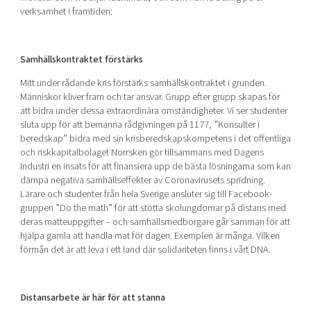
verksamhet i framtiden:
Samhällskontraktet förstärks
Mitt under rådande kris förstärks samhällskontraktet i grunden.
Människor kliver fram och tar ansvar. Grupp efter grupp skapas för
att bidra under dessa extraordinära omständigheter. Vi ser studenter
sluta upp för att bemanna rådgivningen på 1177, ”Konsulter i
beredskap” bidra med sin krisberedskapskompetens i det offentliga
och riskkapitalbolaget Norrsken gör tillsammans med Dagens
Industri en insats för att finansiera upp de bästa lösningarna som kan
dämpa negativa samhällseffekter av Coronavirusets spridning.
Lärare och studenter från hela Sverige ansluter sig till Facebook-
gruppen ”Do the math” för att stötta skolungdomar på distans med
deras matteuppgifter – och samhällsmedborgare går samman för att
hjälpa gamla att handla mat för dagen. Exemplen är många. Vilken
förmån det är att leva i ett land där solidariteten finns i vårt DNA.
Distansarbete är här för att stanna