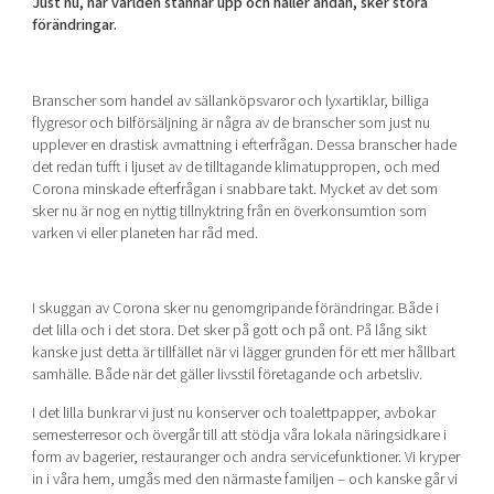
Just nu, när världen stannar upp och håller andan, sker stora
Shaping cities and regions
Our community of companies
förändringar.
Upscaling
Projects
Today's lunch in Mjärdevi
Talent & skills
Publications
Startup & industry collaboration
Branscher som handel av sällanköpsvaror och lyxartiklar, billiga
Bright East
Project toolbox
flygresor och bilförsäljning är några av de branscher som just nu
Offers to boost your business
East Sweden Tech Women
upplever en drastisk avmattning i efterfrågan. Dessa branscher hade
det redan tufft i ljuset av de tilltagande klimatuppropen, och med
Reversed mentorship
Corona minskade efterfrågan i snabbare takt. Mycket av det som
Our clusters
sker nu är nog en nyttig tillnyktring från en överkonsumtion som
Funding opportunities
varken vi eller planeten har råd med.
Current offers and activities
Reach out to us
I skuggan av Corona sker nu genomgripande förändringar. Både i
Locations
det lilla och i det stora. Det sker på gott och på ont. På lång sikt
kanske just detta är tillfället när vi lägger grunden för ett mer hållbart
samhälle. Både när det gäller livsstil företagande och arbetsliv.
I det lilla bunkrar vi just nu konserver och toalettpapper, avbokar
semesterresor och övergår till att stödja våra lokala näringsidkare i
form av bagerier, restauranger och andra servicefunktioner. Vi kryper
in i våra hem, umgås med den närmaste familjen – och kanske går vi