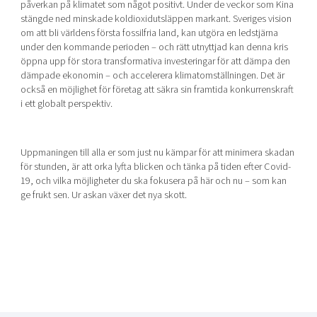
påverkan på klimatet som något positivt. Under de veckor som Kina
stängde ned minskade koldioxidutsläppen markant. Sveriges vision
om att bli världens första fossilfria land, kan utgöra en ledstjärna
under den kommande perioden – och rätt utnyttjad kan denna kris
öppna upp för stora transformativa investeringar för att dämpa den
dämpade ekonomin – och accelerera klimatomställningen. Det är
också en möjlighet för företag att säkra sin framtida konkurrenskraft
i ett globalt perspektiv.
Uppmaningen till alla er som just nu kämpar för att minimera skadan
för stunden, är att orka lyfta blicken och tänka på tiden efter Covid-
19, och vilka möjligheter du ska fokusera på här och nu – som kan
ge frukt sen. Ur askan växer det nya skott.