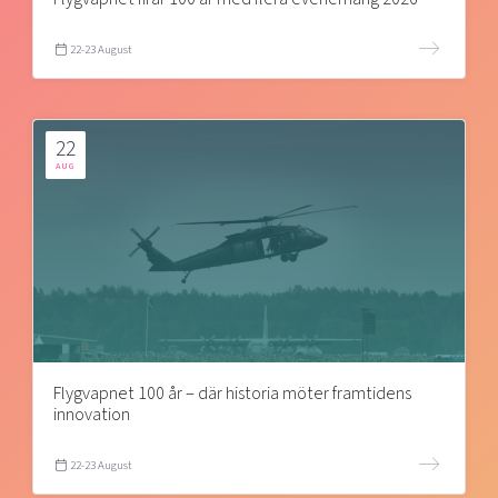
22-23 August
22
AUG
Flygvapnet 100 år – där historia möter framtidens
innovation
22-23 August