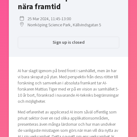
Shaping cities and regions
nära framtid
Our community of companies
Upscaling
Projects
Today's lunch in Mjärdevi
Talent & skills
25 Mar 2024, 11:45-13:00
Publications
Norrköping Science Park, Källvindsgatan 5
Startup & industry collaboration
Bright East
Project toolbox
Offers to boost your business
East Sweden Tech Women
Sign up is closed
Reversed mentorship
Our clusters
Funding opportunities
AI har slagit igenom på bred front i samhället, men än har
Current offers and activities
vi bara skrapat på ytan. Med perspektiv från dess rötter till
Reach out to us
forskning och samverkan i absoluta framkant tar AI-
forskaren Mattias Tiger med er på en vision av samhället 5-
Locations
10 år bort, förankrad i nuvarande AI-tekniks begränsningar
och möjligheter.
Med erfarenhet av applicerad AI inom såväl offentlig som
privat sektor över en rad olika applikationsområden,
presenteras även många lärdomar och hur man undviker
de vanligaste misstagen som görs när man vill dra nytta av
AI i sin verksamhet. Detta oavsett om ens verksamhet är