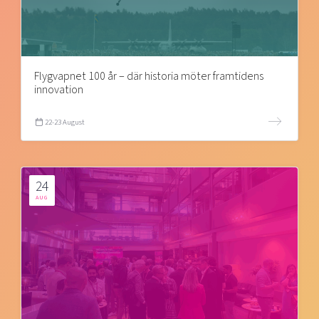
Flygvapnet 100 år – där historia möter framtidens
innovation
22-23 August
24
AUG