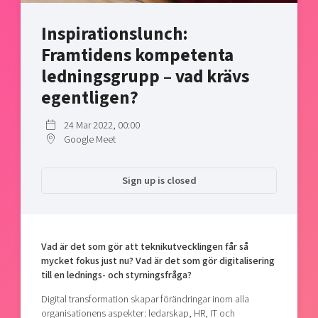
Shaping cities and regions
Our community of companies
Upscaling
Inspirationslunch:
Projects
Today's lunch in Mjärdevi
Talent & skills
Framtidens kompetenta
Publications
Startup & industry collaboration
Bright East
ledningsgrupp – vad krävs
Project toolbox
Offers to boost your business
East Sweden Tech Women
egentligen?
Reversed mentorship
24 Mar 2022, 00:00
Our clusters
Funding opportunities
Google Meet
Current offers and activities
Sign up is closed
Reach out to us
Locations
Vad är det som gör att teknikutvecklingen får så
mycket fokus just nu? Vad är det som gör digitalisering
till en lednings- och styrningsfråga?
Digital transformation skapar förändringar inom alla
organisationens aspekter: ledarskap, HR, IT och