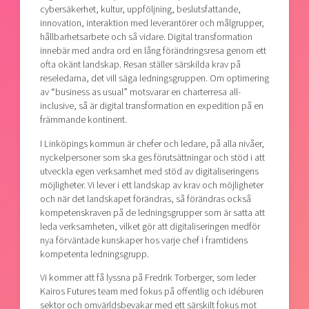
cybersäkerhet, kultur, uppföljning, beslutsfattande,
innovation, interaktion med leverantörer och målgrupper,
hållbarhetsarbete och så vidare. Digital transformation
innebär med andra ord en lång förändringsresa genom ett
ofta okänt landskap. Resan ställer särskilda krav på
reseledarna, det vill säga ledningsgruppen. Om optimering
av “business as usual” motsvarar en charterresa all-
inclusive, så är digital transformation en expedition på en
främmande kontinent.
I Linköpings kommun är chefer och ledare, på alla nivåer,
nyckelpersoner som ska ges förutsättningar och stöd i att
utveckla egen verksamhet med stöd av digitaliseringens
möjligheter. Vi lever i ett landskap av krav och möjligheter
och när det landskapet förändras, så förändras också
kompetenskraven på de ledningsgrupper som är satta att
leda verksamheten, vilket gör att digitaliseringen medför
nya förväntade kunskaper hos varje chef i framtidens
kompetenta ledningsgrupp.
Vi kommer att få lyssna på Fredrik Torberger, som leder
Kairos Futures team med fokus på offentlig och idéburen
sektor och omvärldsbevakar med ett särskilt fokus mot