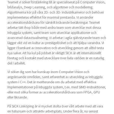
Teamet vi söker förstärkning till är specialiserat på Computer Vision,
bildanalys, Deep Learning, och algoritmer och modellering.
Algoritmerna kör på våra 2D- och 3D- industrikameror och behöver
implementeras effektivt för maximal prestanda. Vi använder
accelerationshårdvara för särskilt krävande beräkningar. Teamet
arbetar tätt ihop både med andra team som utvecklar mot dessa
inbyggda system, samt team som utvecklar applikationer och
avancerad datavisualisering. Vi arbetar i agila självstyrande team och
lägger vikt vid en kultur av prestigelöshet och att hjälpa varandra. Vi
ligger i framkant av innovation och utveckling genom att alltid testa
nya saker. Att ha kul på jobbet är viktigt! SICK är ett internationellt
företag och kontakt med utvecklare över hela världen är en naturlig
del i arbetet.
Vi söker dig som har kunskap inom Computer Vision och
angränsande områden, samt erfarenhet av utveckling av inbyggda
system i C++. Det är meriterande om du arbetat med effektiva
implementationer på inbyggda system, t.ex. med SIMD-instruktioner,
eller mot olika former av accelerationshårdvara som FPGA, GPU
eller liknande.
På SICK Linköping är vi mycket stolta över vårt arbete med att vara
en hälsosam och attraktiv arbetsplats. Under flera år, nu senast