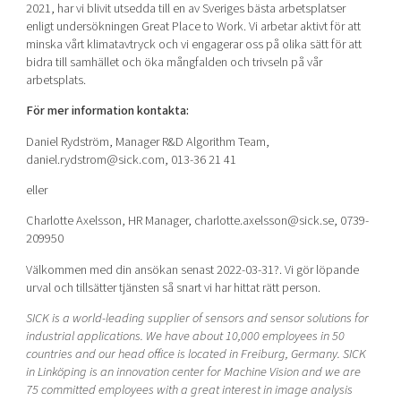
2021, har vi blivit utsedda till en av Sveriges bästa arbetsplatser
enligt undersökningen Great Place to Work. Vi arbetar aktivt för att
minska vårt klimatavtryck och vi engagerar oss på olika sätt för att
bidra till samhället och öka mångfalden och trivseln på vår
arbetsplats.
För mer information kontakta:
Daniel Rydström, Manager R&D Algorithm Team,
daniel.rydstrom@sick.com, 013-36 21 41
eller
Charlotte Axelsson, HR Manager, charlotte.axelsson@sick.se, 0739-
209950
Välkommen med din ansökan senast 2022-03-31?. Vi gör löpande
urval och tillsätter tjänsten så snart vi har hittat rätt person.
SICK is a world-leading supplier of sensors and sensor solutions for
industrial applications. We have about 10,000 employees in 50
countries and our head office is located in Freiburg, Germany. SICK
in Linköping is an innovation center for Machine Vision and we are
75 committed employees with a great interest in image analysis