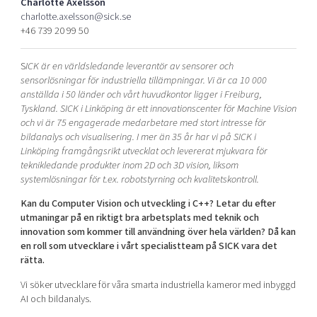
Charlotte Axelsson
Shaping cities and regions
Our community of companies
Upscaling
charlotte.axelsson@sick.se
+46 739 20 99 50
Projects
Today's lunch in Mjärdevi
Talent & skills
Publications
Startup & industry collaboration
S
ICK är en världsledande leverantör av sensorer och
Bright East
Project toolbox
Offers to boost your business
sensorlösningar för industriella tillämpningar. Vi är ca 10 000
East Sweden Tech Women
anställda i 50 länder och vårt huvudkontor ligger i Freiburg,
Tyskland. SICK i Linköping är ett innovationscenter för Machine Vision
Reversed mentorship
och vi är 75 engagerade medarbetare med stort intresse för
Our clusters
bildanalys och visualisering. I mer än 35 år har vi på SICK i
Funding opportunities
Linköping framgångsrikt utvecklat och levererat mjukvara för
teknikledande produkter inom 2D och 3D vision, liksom
Current offers and activities
systemlösningar för t.ex. robotstyrning och kvalitetskontroll.
Reach out to us
Kan du Computer Vision och utveckling i C++? Letar du efter
Locations
utmaningar på en riktigt bra arbetsplats med teknik och
innovation som kommer till användning över hela världen? Då kan
en roll som utvecklare i vårt specialistteam på SICK vara det
rätta.
Vi söker utvecklare för våra smarta industriella kameror med inbyggd
AI och bildanalys.