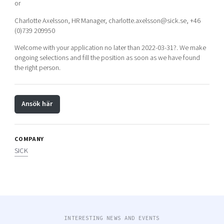
or
Charlotte Axelsson, HR Manager, charlotte.axelsson@sick.se, +46
(0)739 209950
Welcome with your application no later than 2022-03-31?. We make
ongoing selections and fill the position as soon as we have found
the right person.
Ansök här
COMPANY
SICK
INTERESTING NEWS AND EVENTS