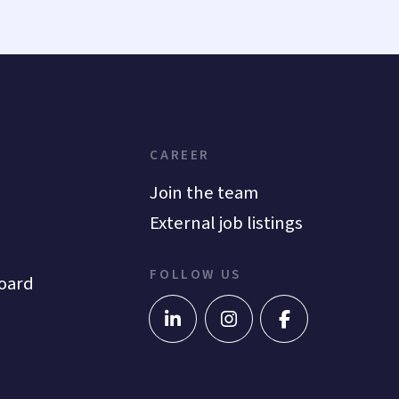
CAREER
Join the team
External job listings
FOLLOW US
oard