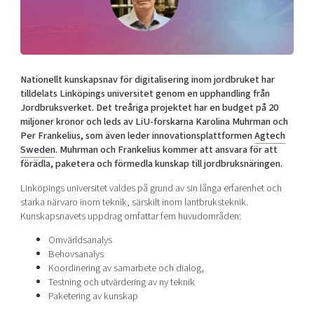
Shaping cities and regions
Our community of companies
Upscaling
Projects
Today's lunch in Mjärdevi
Talent & skills
Publications
Startup & industry collaboration
Bright East
Project toolbox
Offers to boost your business
Nationellt kunskapsnav för digitalisering inom jordbruket har
East Sweden Tech Women
tilldelats Linköpings universitet genom en upphandling från
Jordbruksverket. Det treåriga projektet har en budget på 20
Reversed mentorship
miljoner kronor och leds av LiU-forskarna Karolina Muhrman och
Our clusters
Funding opportunities
Per Frankelius, som även leder innovationsplattformen
Agtech
Sweden
. Muhrman och Frankelius kommer att ansvara för att
förädla, paketera och förmedla kunskap till jordbruksnäringen.
Current offers and activities
Reach out to us
Linköpings universitet valdes på grund av sin långa erfarenhet och
starka närvaro inom teknik, särskilt inom lantbruksteknik.
Locations
Kunskapsnavets uppdrag omfattar fem huvudområden:
Omvärldsanalys
Behovsanalys
Koordinering av samarbete och dialog,
Testning och utvärdering av ny teknik
Paketering av kunskap