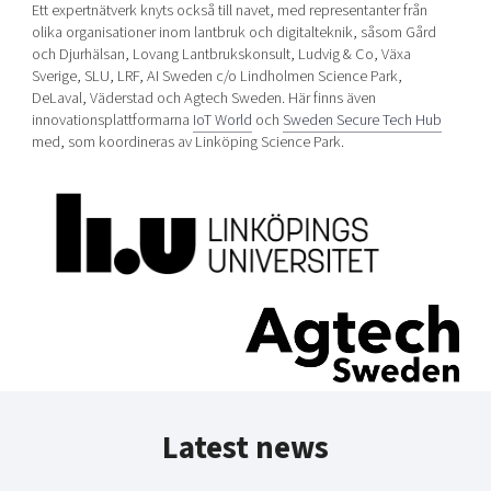
Ett expertnätverk knyts också till navet, med representanter från
olika organisationer inom lantbruk och digitalteknik, såsom Gård
och Djurhälsan, Lovang Lantbrukskonsult, Ludvig & Co, Växa
Sverige, SLU, LRF, AI Sweden c/o Lindholmen Science Park,
DeLaval, Väderstad och Agtech Sweden. Här finns även
innovationsplattformarna
IoT World
och
Sweden Secure Tech Hub
med, som koordineras av Linköping Science Park.
Latest news