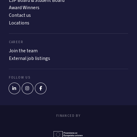
LSP Board & Student Board
Award Winners
Contact us
Locations
CAREER
Join the team
External job listings
FOLLOW US
FINANCED BY