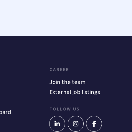
CAREER
Join the team
External job listings
FOLLOW US
oard