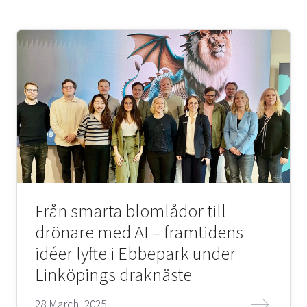
Från smarta blomlådor till
drönare med AI – framtidens
idéer lyfte i Ebbepark under
Linköpings draknäste
28 March, 2025