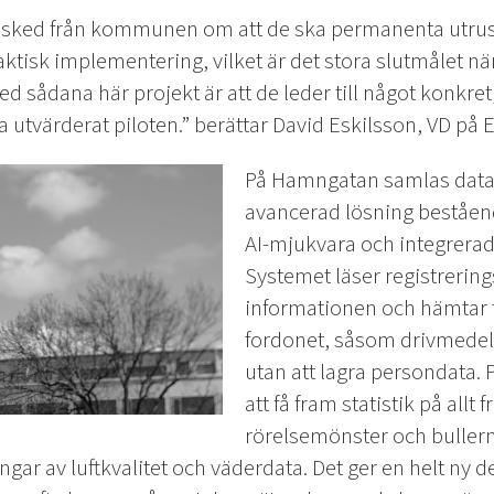
 besked från kommunen om att de ska permanenta utrus
 faktisk implementering, vilket är det stora slutmålet när
ed sådana här projekt är att de leder till något konkret,
a utvärderat piloten.” berättar David Eskilsson, VD på 
På Hamngatan samlas data 
avancerad lösning beståen
AI-mjukvara och integrerad
Systemet läser registrering
informationen och hämtar 
fordonet, såsom drivmedel
utan att lagra persondata. P
att få fram statistik på allt f
rörelsemönster och bullerniv
ngar av luftkvalitet och väderdata. Det ger en helt ny 