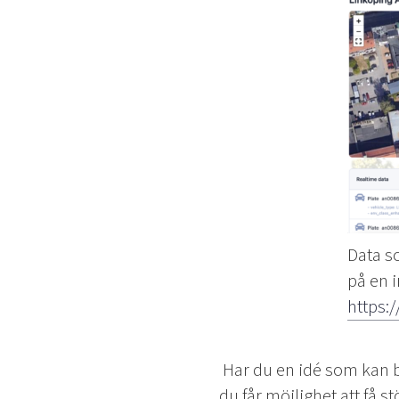
Data s
på en 
https:
Har du en idé som kan b
du får möjlighet att få s