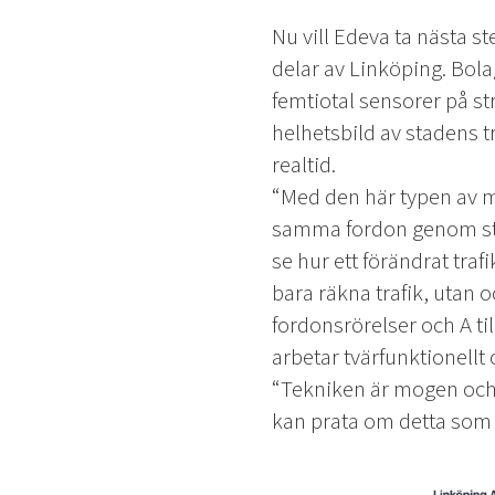
Nu vill Edeva ta nästa st
delar av Linköping. Bola
femtiotal sensorer på st
helhetsbild av stadens t
realtid.
“Med den här typen av mä
samma fordon genom stad
se hur ett förändrat traf
bara räkna trafik, utan 
fordonsrörelser och A ti
arbetar tvärfunktionellt
“Tekniken är mogen och n
kan prata om detta som e