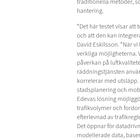
traditionella metoder, 
hantering.
“Det här testet visar att
och att den kan integre
David Eskilsson. “När v
verkliga möjligheterna. V
påverkan på luftkvalitet
räddningstjänsten använd
korrelerar med utsläpp.
stadsplanering och mobili
Edevas lösning möjliggö
trafikvolymer och fordon
efterlevnad av trafikregl
Det öppnar för datadrivn
modellerade data, baser