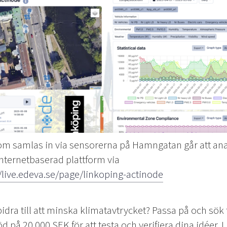
om samlas in via sensorerna på Hamngatan går att an
internetbaserad plattform via
//live.edeva.se/page/linkoping-actinode
idra till att minska klimatavtrycket? Passa på och sö
töd på 20 000 SEK för att testa och verifiera dina idéer