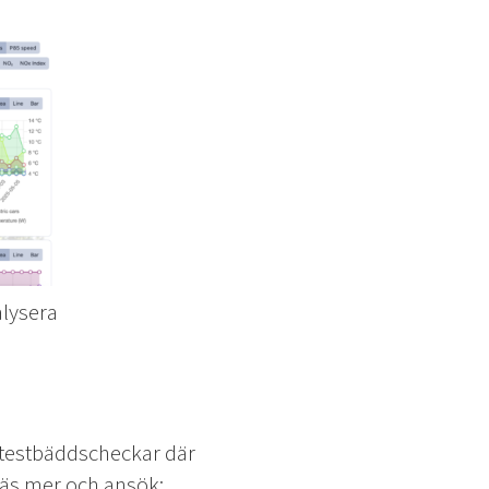
alysera
k testbäddscheckar där
. Läs mer och ansök: