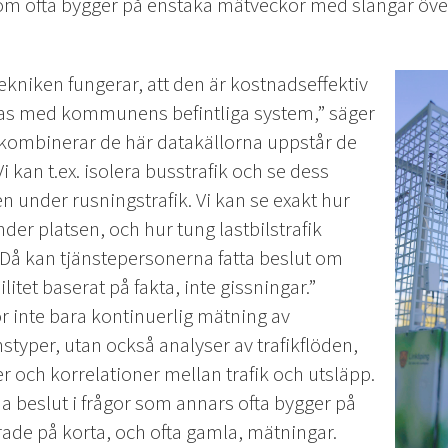
som ofta bygger på enstaka mätveckor med slangar öv
 tekniken fungerar, att den är kostnadseffektiv
ras med kommunens befintliga system,” säger
i kombinerar de här datakällorna uppstår de
i kan t.ex. isolera busstrafik och se dess
en under rusningstrafik. Vi kan se exakt hur
er platsen, och hur tung lastbilstrafik
 Då kan tjänstepersonerna fatta beslut om
tet baserat på fakta, inte gissningar.”
r inte bara kontinuerlig mätning av
styper, utan också analyser av trafikflöden,
er och korrelationer mellan trafik och utsläpp.
a beslut i frågor som annars ofta bygger på
ade på korta, och ofta gamla, mätningar.