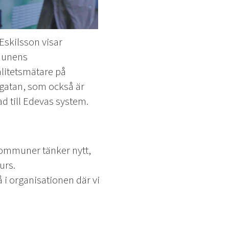
Eskilsson visar
unens
alitetsmätare på
atan, som också är
d till Edevas system.
 kommuner tänker nytt,
urs.
 i organisationen där vi