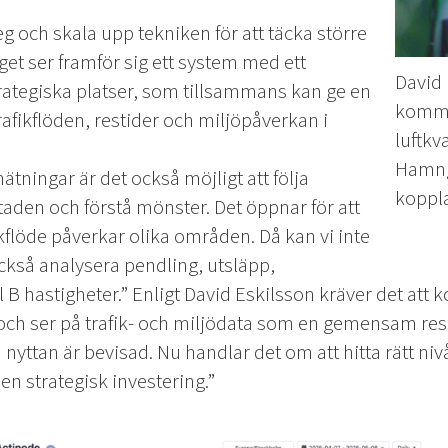
eg och skala upp tekniken för att täcka större
get ser framför sig ett system med ett
David 
rategiska platser, som tillsammans kan ge en
komm
rafikflöden, restider och miljöpåverkan i
luftkv
Hamng
tningar är det också möjligt att följa
koppla
en och förstå mönster. Det öppnar för att
ikflöde påverkar olika områden. Då kan vi inte
också analysera pendling, utsläpp,
ll B hastigheter.” Enligt David Eskilsson kräver det att
 och ser på trafik- och miljödata som en gemensam res
yttan är bevisad. Nu handlar det om att hitta rätt nivå
n strategisk investering.”