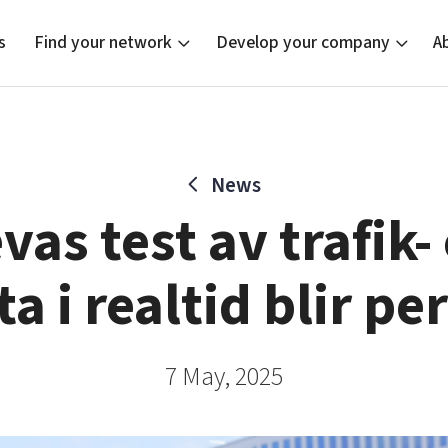
s
Find your network
Develop your company
A
News
new
Bright East
Tech startups
Our clusters
Current of
Funding o
Reach out
vas test av trafik-
East Sweden Tech Women
Upscaling
Location
Reversed mentorship
Talent & skills
ta i realtid blir p
Startup & industry collaboration
Offers to boost your business
7 May, 2025