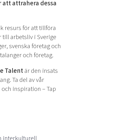
r att attrahera dessa
esurs för att tillföra
ll arbetsliv i Sverige
er, svenska företag och
talanger och företag.
e Talent
är den insats
lang.
Ta del av vår
s och inspiration – Tap
interkulturell