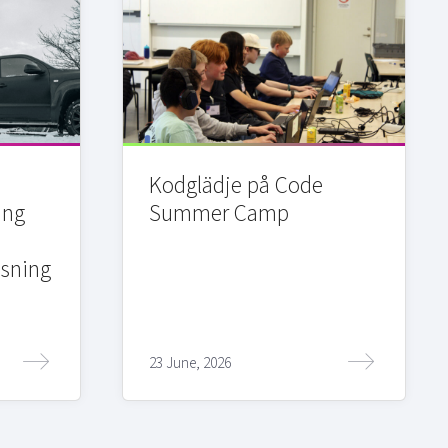
Kodglädje på Code
ing
Summer Camp
sning
23 June, 2026