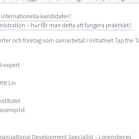
 internationella kandidater?
istration – hur får man detta att fungera praktiskt?
xperter och företag som samarbetat i initiativet Tap the T
-expert
itt Liv
stitutet
osenqvist
rganizational Development Specialist – Lorensbergs