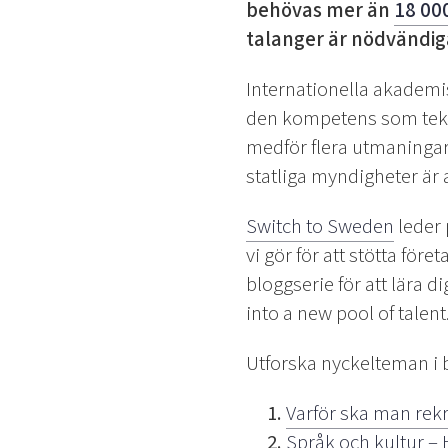
behövas mer än
18 00
talanger är nödvändig
Internationella akademis
den kompetens som teknik
medför flera utmaningar
statliga myndigheter är 
Switch to Sweden
leder 
vi gör för att stötta före
bloggserie för att lära d
into a new pool of talent
Utforska nyckelteman i 
Varför ska man rekr
Språk och kultur –