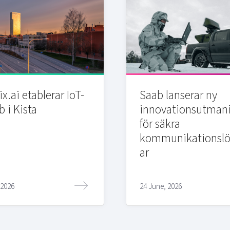
x.ai etablerar IoT-
Saab lanserar ny
b i Kista
innovationsutman
för säkra
kommunikationslö
ar
 2026
24 June, 2026