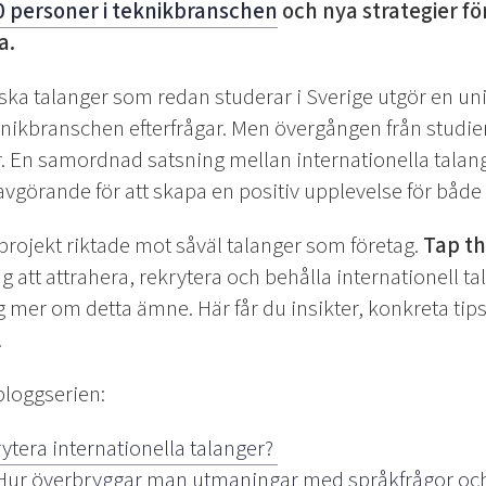
0 personer i teknikbranschen
och nya strategier fö
a.
ka talanger som redan studerar i Sverige utgör en unik r
branschen efterfrågar. Men övergången från studier ti
. En samordnad satsning mellan internationella talang
avgörande för att skapa en positiv upplevelse för både 
projekt riktade mot såväl talanger som företag.
Tap th
tag att attrahera, rekrytera och behålla internationell ta
ig mer om detta ämne. Här får du insikter, konkreta tip
.
bloggserien:
ytera internationella talanger?
 Hur överbryggar man utmaningar med språkfrågor och 