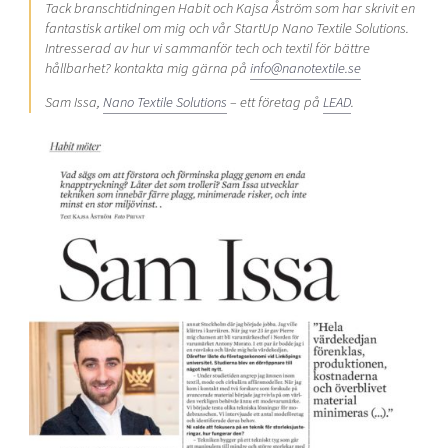
Tack branschtidningen Habit och Kajsa Åström som har skrivit en
fantastisk artikel om mig och vår StartUp Nano Textile Solutions.
Intresserad av hur vi sammanför tech och textil för bättre
hållbarhet? kontakta mig gärna på
info@nanotextile.se
Sam Issa,
Nano Textile Solutions
– ett företag på
LEAD
.