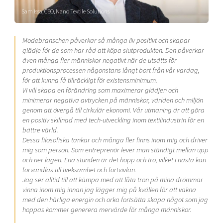
Shaping cities and regions
Our community of companies
Upscaling
Sam Issa, CEO, Nano Textile Solutions
Projects
Today's lunch in Mjärdevi
Talent & skills
Publications
Modebranschen påverkar så många liv positivt och skapar
Startup & industry collaboration
Bright East
glädje för de som har råd att köpa slutprodukten. Den påverkar
Project toolbox
Offers to boost your business
även många fler människor negativt när de utsätts för
East Sweden Tech Women
produktionsprocessen någonstans långt bort från vår vardag,
Reversed mentorship
för att kunna få tillräckligt för existensminimum.
Vi vill skapa en förändring som maximerar glädjen och
Our clusters
Funding opportunities
minimerar negativa avtrycken på människor, världen och miljön
genom att övergå till cirkulär ekonomi. Vår utmaning är att göra
Current offers and activities
en positiv skillnad med tech-utveckling inom textilindustrin för en
bättre värld.
Reach out to us
Dessa filosofiska tankar och många fler finns inom mig och driver
Locations
mig som person. Som entreprenör lever man ständigt mellan upp
och ner lägen. Ena stunden är det hopp och tro, vilket i nästa kan
förvandlas till tveksamhet och förtvivlan.
Jag ser alltid till att kämpa med att låta tron på mina drömmar
vinna inom mig innan jag lägger mig på kvällen för att vakna
med den härliga energin och orka fortsätta skapa något som jag
hoppas kommer generera mervärde för många människor.