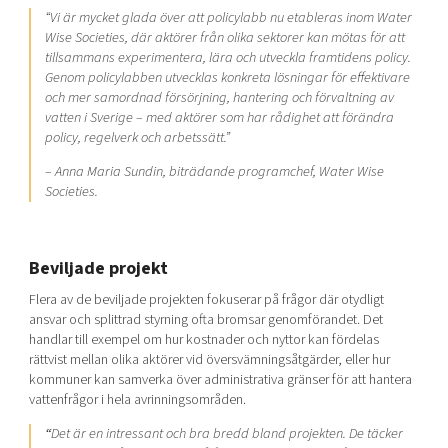
“Vi är mycket glada över att policylabb nu etableras inom Water
Wise Societies, där aktörer från olika sektorer kan mötas för att
tillsammans experimentera, lära och utveckla framtidens policy.
Genom policylabben utvecklas konkreta lösningar för effektivare
och mer samordnad försörjning, hantering och förvaltning av
vatten i Sverige – med aktörer som har rådighet att förändra
policy, regelverk och arbetssätt.”
– Anna Maria Sundin, biträdande programchef, Water Wise
Societies.
Beviljade projekt
Flera av de beviljade projekten fokuserar på frågor där otydligt
ansvar och splittrad styrning ofta bromsar genomförandet. Det
handlar till exempel om hur kostnader och nyttor kan fördelas
rättvist mellan olika aktörer vid översvämningsåtgärder, eller hur
kommuner kan samverka över administrativa gränser för att hantera
vattenfrågor i hela avrinningsområden.
“
Det är en intressant och bra bredd bland projekten. De täcker