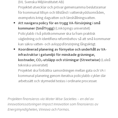
(IVL Svenska Miljöinstitutet AB)
Projektet utvecklar och prövar gemensamma beslutsramar
för kommunal tillsyn och tillstånd i vattenskyddsområden,
exempelvis kring dagvatten och länshållningsvatten.
Att navigera policy för en trygg VA-försörjning i små
kommuner (SmåTrygg)
(Linköpings universitet)
Policylabb i två pilotkommuner ska ta fram praktisk
vägledning och identifiera reformbehov så att små kommuner
kan säkra vatten- och avloppsförsörjning långsiktigt.
Koordinerad planering av förnyelse och underhåll av VA-
infrastruktur i gatumiljö för minskade grävningar,
kostnader, CO
₂-utsl
äpp och st
örningar (Streetwise)
(Luleå
tekniska universitet)
Projektet ska förbättra samordningen mellan gata och VA i
kommunal planering genom iterativa policylabb-cykler där
arbetssätt och styrmedel testas i ordinarie processer.
Projekten finansieras via Water Wise Societies – en del av
innovationssatsningen Impact Innovation som finansieras av
Energimyndigheten, Vinnova och Formas.