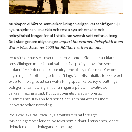
Shaping cities and regions
Our community of companies
Upscaling
Projects
Today's lunch in Mjärdevi
Talent & skills
Publications
Nu skapar vi bättre samverkan kring Sveriges vattenfrågor. Sju
Startup & industry collaboration
Bright East
nya projekt ska utveckla och testa nya arbetssätt och
Project toolbox
Offers to boost your business
policyförbättringar för att ställa om svensk vattenförvaltning.
East Sweden Tech Women
Det sker genom utlysningen
Impact Innovation: Policylabb inom
Reversed mentorship
Water Wise Societies 2025 för Hållbart vatten för alla.
Our clusters
Funding opportunities
Policyfrågor har stor inverkan inom vattenområdet. För att klara
omställningen mot hållbart vatten krävs policyinnovation som
undanröjer hinder och skapar utrymme för nya lösningar. Genom
Current offers and activities
utlysningen får offentlig sektor, näringsliv, civilsamhälle, forskare och
Reach out to us
experter möjlighet att samverka kring specifika policyförbättringar
och gemensamt ta sig an utmaningarna på ett innovativt och
Locations
verksamhetsnära sätt. Policylabben utgörs av aktörer som
tillsammans vill skapa förändring och som har expertis inom
innovativ policyutveckling.
Projekten ska resultera i nya arbetssätt samt förslag till
förvaltningsmodeller och policyer som bidrar till missionen, de tre
delmålen och underliggande uppdrag.