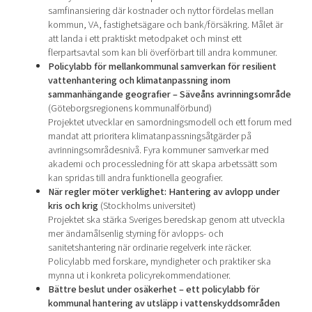
samfinansiering där kostnader och nyttor fördelas mellan
kommun, VA, fastighetsägare och bank/försäkring. Målet är
att landa i ett praktiskt metodpaket och minst ett
flerpartsavtal som kan bli överförbart till andra kommuner.
Policylabb för mellankommunal samverkan för resilient
vattenhantering och klimatanpassning inom
sammanhängande geografier – Säveåns avrinningsområde
(Göteborgsregionens kommunalförbund)
Projektet utvecklar en samordningsmodell och ett forum med
mandat att prioritera klimatanpassningsåtgärder på
avrinningsområdesnivå. Fyra kommuner samverkar med
akademi och processledning för att skapa arbetssätt som
kan spridas till andra funktionella geografier.
När regler möter verklighet: Hantering av avlopp under
kris och krig
(Stockholms universitet)
Projektet ska stärka Sveriges beredskap genom att utveckla
mer ändamålsenlig styrning för avlopps- och
sanitetshantering när ordinarie regelverk inte räcker.
Policylabb med forskare, myndigheter och praktiker ska
mynna ut i konkreta policyrekommendationer.
Bättre beslut under osäkerhet – ett policylabb för
kommunal hantering av utsläpp i vattenskyddsområden