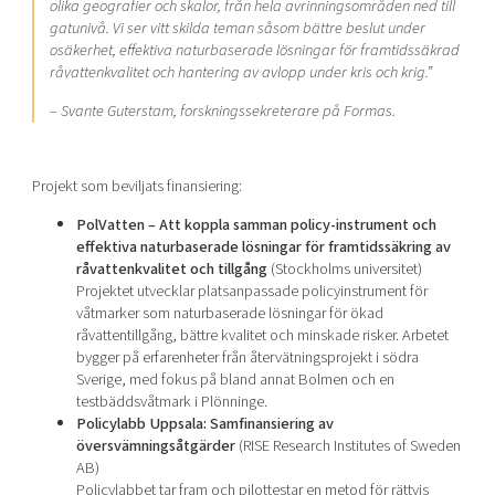
olika geografier och skalor, från hela avrinningsområden ned till
gatunivå. Vi ser vitt skilda teman såsom bättre beslut under
osäkerhet, effektiva naturbaserade lösningar för framtidssäkrad
råvattenkvalitet och hantering av avlopp under kris och krig.”
– Svante Guterstam, forskningssekreterare på Formas.
Projekt som beviljats finansiering:
PolVatten – Att koppla samman policy-instrument och
effektiva naturbaserade lösningar för framtidssäkring av
råvattenkvalitet och tillgång
(Stockholms universitet)
Projektet utvecklar platsanpassade policyinstrument för
våtmarker som naturbaserade lösningar för ökad
råvattentillgång, bättre kvalitet och minskade risker. Arbetet
bygger på erfarenheter från återvätningsprojekt i södra
Sverige, med fokus på bland annat Bolmen och en
testbäddsvåtmark i Plönninge.
Policylabb Uppsala: Samfinansiering av
översvämningsåtgärder
(RISE Research Institutes of Sweden
AB)
Policylabbet tar fram och pilottestar en metod för rättvis