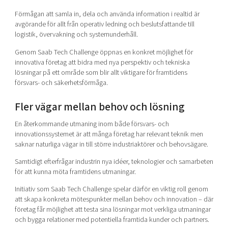
Förmågan att samla in, dela och använda information i realtid är
avgörande för allt från operativ ledning och beslutsfattande till
logistik, övervakning och systemunderhåll.
Genom Saab Tech Challenge öppnas en konkret möjlighet för
innovativa företag att bidra med nya perspektiv och tekniska
lösningar på ett område som blir allt viktigare för framtidens
försvars- och säkerhetsförmåga.
Fler vägar mellan behov och lösning
En återkommande utmaning inom både försvars- och
innovationssystemet är att många företag har relevant teknik men
saknar naturliga vägar in till större industriaktörer och behovsägare.
Samtidigt efterfrågar industrin nya idéer, teknologier och samarbeten
för att kunna möta framtidens utmaningar.
Initiativ som Saab Tech Challenge spelar därför en viktig roll genom
att skapa konkreta mötespunkter mellan behov och innovation – där
företag får möjlighet att testa sina lösningar mot verkliga utmaningar
och bygga relationer med potentiella framtida kunder och partners.