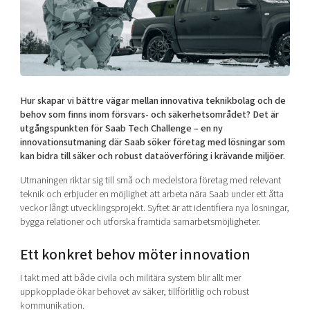
Shaping cities and regions
Our community of companies
Upscaling
Projects
Today's lunch in Mjärdevi
Talent & skills
Publications
Startup & industry collaboration
Bright East
Project toolbox
Offers to boost your business
East Sweden Tech Women
Hur skapar vi bättre vägar mellan innovativa teknikbolag och de
Reversed mentorship
behov som finns inom försvars- och säkerhetsområdet? Det är
Our clusters
utgångspunkten för Saab Tech Challenge – en ny
Funding opportunities
innovationsutmaning där Saab söker företag med lösningar som
kan bidra till säker och robust dataöverföring i krävande miljöer.
Current offers and activities
Utmaningen riktar sig till små och medelstora företag med relevant
Reach out to us
teknik och erbjuder en möjlighet att arbeta nära Saab under ett åtta
Locations
veckor långt utvecklingsprojekt. Syftet är att identifiera nya lösningar,
bygga relationer och utforska framtida samarbetsmöjligheter.
Ett konkret behov möter innovation
I takt med att både civila och militära system blir allt mer
uppkopplade ökar behovet av säker, tillförlitlig och robust
kommunikation.