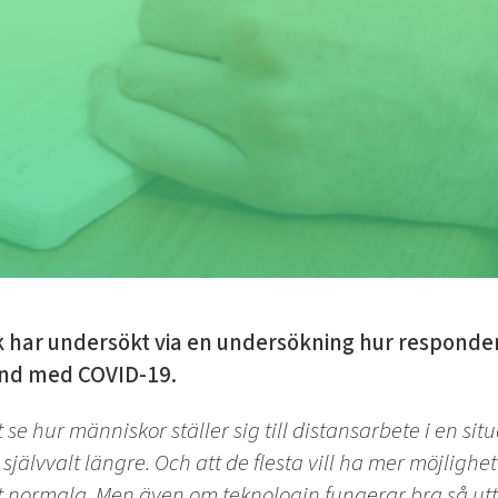
 har undersökt via en undersökning hur respondente
and med COVID-19.
se hur människor ställer sig till distansarbete i en si
självvalt längre. Och att de flesta vill ha mer möjlighet
l det normala. Men även om teknologin fungerar bra så 