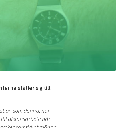
rna ställer sig till
tuation som denna, när
 till distansarbete när
uttrycker samtidigt många