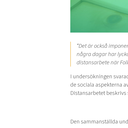
“Det är också imponer
några dagar har lycka
distansarbete när Fo
I undersökningen svarad
de sociala aspekterna a
Distansarbetet beskrivs 
Den sammanställda under