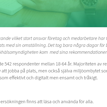
ande vilket stort ansvar företag och medarbetare har 
ts med sin omställning. Det tog bara några dagar för bo
lkhälsomyndigheten kom med sina rekommendationer.” 
e 542 respondenter mellan 18-64 år. Majoriteten av 
v att jobba på plats, men också själva miljöombytet s
som effektivt och digitalt men ensamt och tråkigt.
sökningen finns att läsa och använda för alla.