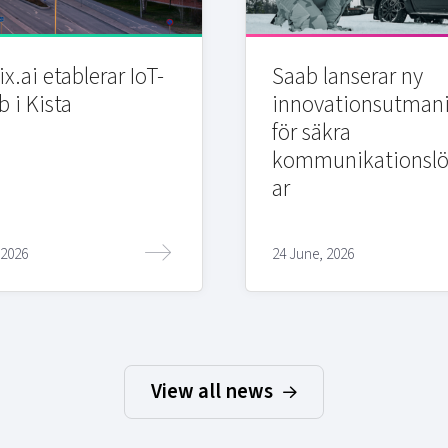
x.ai etablerar IoT-
Saab lanserar ny
b i Kista
innovationsutman
för säkra
kommunikationslö
ar
 2026
24 June, 2026
View all news