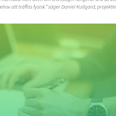
 behov att träffas fysisk.” säger Daniel Kullgard, projek