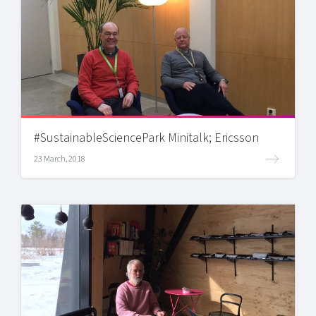
#SustainableSciencePark Minitalk; Ericsson
23 March, 2018