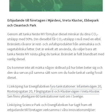
Shaping cities and regions
Our community of companies
Upscaling
Projects
Today's lunch in Mjärdevi
Talent & skills
Publications
Erbjudande till företagen i Mjärdevi, Vreta Kluster, Ebbepark
Startup & industry collaboration
Bright East
och Cleantech Park
Project toolbox
Offers to boost your business
East Sweden Tech Women
Genom att tanka Neste MY förnybar diesel minskar du dina CO
-
2
Reversed mentorship
utsläpp med 90%. Din dieselbil får CO
-utsläpp i nivå med en elbil.
2
Bränslets råvaror är rest- och avfallsprodukter från animaliska och
Our clusters
Funding opportunities
vegetabiliska fetter. Det är enkelt att använda, du väljer bara att
tanka Neste MY nästa gång du tankar. Bränslet är fullt blandbart med
vanlig diesel.
Current offers and activities
Reach out to us
Du kommer inte att märka någon skillnad på hur bilen beter sig och
den ska servas på samma sätt som om du hade tankat vanlig fossil
Locations
diesel.
I Linköping har Energifabriken
fyra tankstationer: Infanterivägen 20,
Roxtorpsgatan 20, Fångögatan 8 och Klustervägen i Vreta Kloster
.
Sen finns ytterligare 60 tankstationer runt om i Sverige.
Linköping Science Park och Energifabriken har tagit fram ett
erbjudande till företagen verksamma i våra innovationsmiljöer: