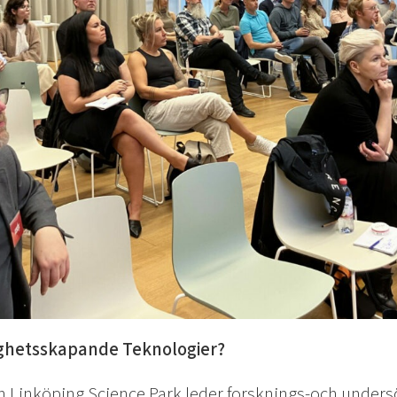
gghetsskapande Teknologier?
 Linköping Science Park leder forsknings-och unders