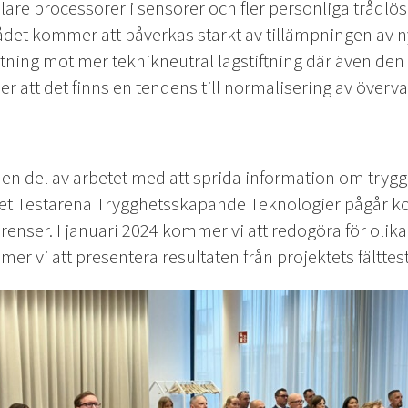
are processorer i sensorer och fler personliga trådlö
et kommer att påverkas starkt av tillämpningen av nya
 riktning mot mer teknikneutral lagstiftning där även d
er att det finns en tendens till normalisering av överv
 en del av arbetet med att sprida information om try
tet Testarena Trygghetsskapande Teknologier pågår kom
erenser. I januari 2024 kommer vi att redogöra för olik
mer vi att presentera resultaten från projektets fälttest