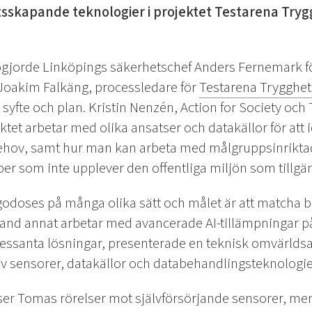
tsskapande teknologier i projektet Testarena Tr
ogjorde Linköpings säkerhetschef Anders Fernemark
Joakim Falkäng, processledare för
Testarena Trygghe
syfte och plan. Kristin Nenzén, Action for Society och
tet arbetar med olika ansatser och datakällor för att i
ehov, samt hur man kan arbeta med målgruppsinriktad
er som inte upplever den offentliga miljön som tillgängl
godoses på många olika sätt och målet är att matcha 
d annat arbetar med avancerade AI-tillämpningar på 
ressanta lösningar, presenterade en teknisk omvärlds
av sensorer, datakällor och databehandlingsteknologi
 ser Tomas rörelser mot självförsörjande sensorer, mer 