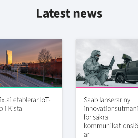
Latest news
x.ai etablerar IoT-
Saab lanserar ny
b i Kista
innovationsutman
för säkra
kommunikationslö
ar