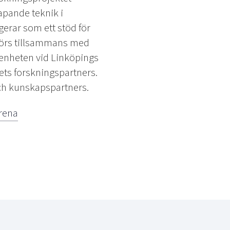
apande teknik i
erar som ett stöd för
mförs tillsammans med
enheten vid Linköpings
ets forskningspartners.
och kunskapspartners.
arena