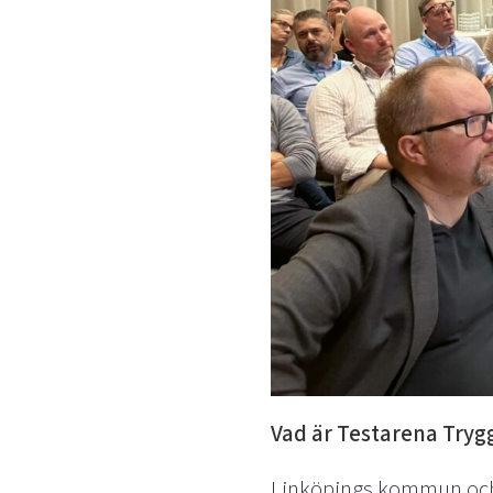
Vad är Testarena Try
Linköpings kommun
och