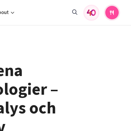
bout
fers and activities
pportunities
 to us
ena
s
logier –
alys och
v