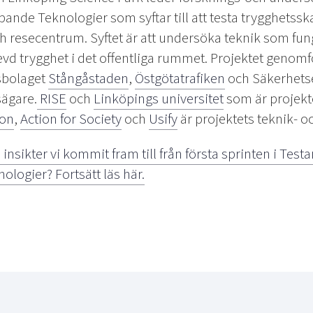
nde Teknologier som syftar till att testa trygghetssk
 resecentrum. Syftet är att undersöka teknik som fung
vd trygghet i det offentliga rummet. Projektet geno
sbolaget
Stångåstaden
,
Östgötatrafiken
och Säkerhets
ägare.
RISE
och
Linköpings universitet
som är projekt
ion
,
Action for Society
och
Usify
är projektets teknik- 
 insikter vi kommit fram till från första sprinten i Test
logier? Fortsätt läs här.