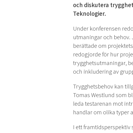
och diskutera trygghe
Teknologier.
Under konferensen red
utmaningar och behov. 
berättade om projektets 
redogjorde för hur projek
trygghetsutmaningar, b
och inkludering av grupp
Trygghetsbehov kan till
Tomas Westlund som blan
leda testarenan mot int
handlar om olika typer 
I ett framtidsperspektiv