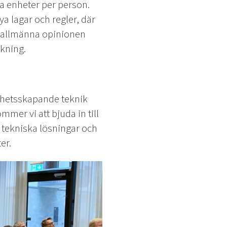
sa enheter per person.
 lagar och regler, där
en allmänna opinionen
akning.
gghetsskapande teknik
mer vi att bjuda in till
a tekniska lösningar och
er.