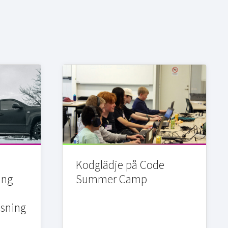
Kodglädje på Code
ing
Summer Camp
sning