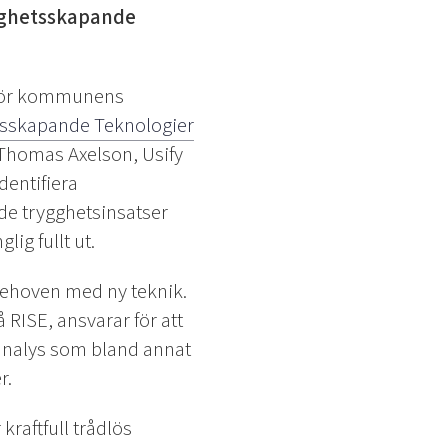
ygghetsskapande
 för kommunens
tsskapande Teknologier
 Thomas Axelson, Usify
dentifiera
e trygghetsinsatser
ig fullt ut.
behoven med ny teknik.
RISE, ansvarar för att
analys som bland annat
er.
kraftfull trådlös