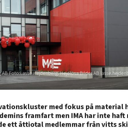
lag AB Foto:Lasse Hejdenberg. Hejdlösa Bilder AB lasse.hejde
ovationskluster med fokus på material h
demins framfart men IMA har inte haft
 de ett åttiotal medlemmar från vitts sk