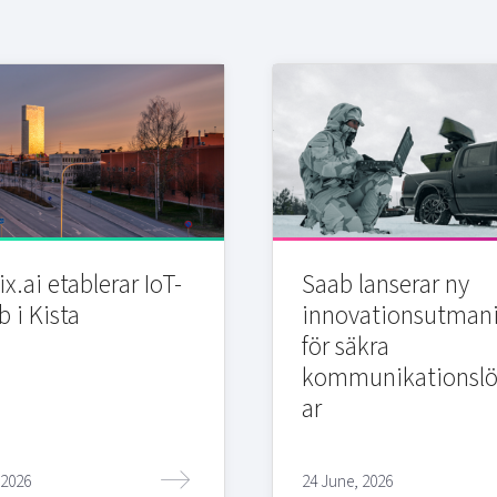
x.ai etablerar IoT-
Saab lanserar ny
b i Kista
innovationsutman
för säkra
kommunikationslö
ar
 2026
24 June, 2026