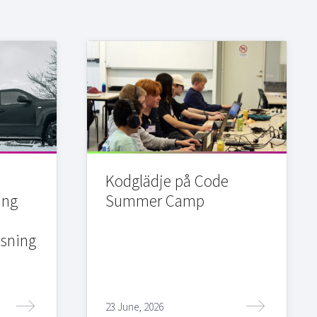
Kodglädje på Code
ing
Summer Camp
sning
23 June, 2026