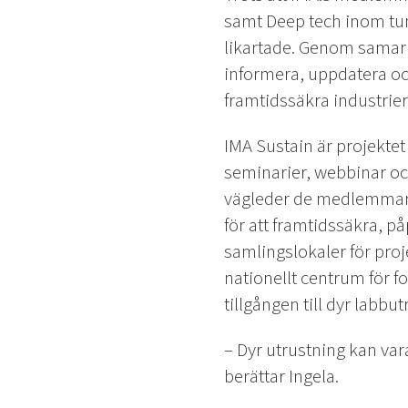
samt Deep tech inom tun
likartade. Genom samarbe
informera, uppdatera oc
framtidssäkra industrier
IMA Sustain är projekte
seminarier, webbinar oc
vägleder de medlemmar ti
för att framtidssäkra, på
samlingslokaler för pro
nationellt centrum för 
tillgången till dyr labbu
– Dyr utrustning kan va
berättar Ingela.