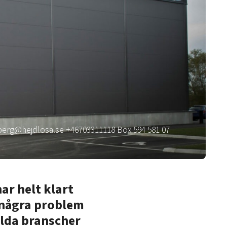
nberg@hejdlosa.se +46703311118 Box 594 581 07
ar helt klart
 några problem
ilda branscher