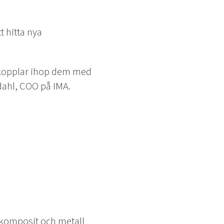
t hitta nya
 kopplar ihop dem med
ndahl, COO på IMA.
 komposit och metall