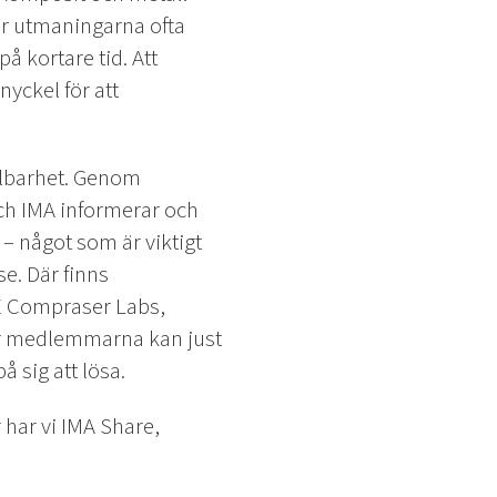
är utmaningarna ofta
 kortare tid. Att
yckel för att
llbarhet. Genom
ch IMA informerar och
– något som är viktigt
se. Där finns
SE Compraser Labs,
För medlemmarna kan just
å sig att lösa.
har vi IMA Share,