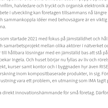
nfilm, halvledare och tryckt och organisk elektronik 
te i utveckling kan företagen tillsammans nå längre på
h sammankoppla idéer med behovsägare är en viktig n
na.
t som startade 2021 med fokus på jämställdhet och hå
h samarbetsprojekt mellan olika aktörer i nätverket o
ll hållbara lösningar med en jämställd bas att stå på 
pekar Ingela. Och huset börjar nu fyllas av liv och rörel
jekt, kurser samt kontor och i byggnaden hyr även RI
forskning inom kompositbaserade produkter, in sig. 
trustning vara ett problem, en utmaning som IMA tagit p
ra direkt innovationshämmande för små företag. Därför 