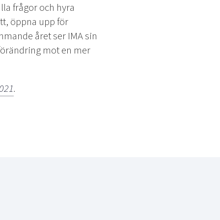
la frågor och hyra
ätt, öppna upp för
ommande året ser IMA sin
v förändring mot en mer
2021
.