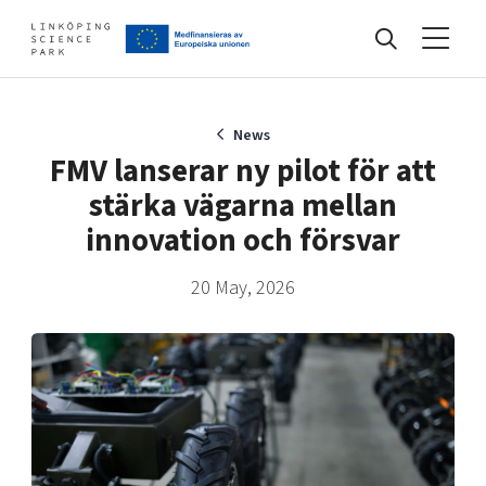
Events
News
FMV lanserar ny pilot för att
stärka vägarna mellan
Find your network
innovation och försvar
20 May, 2026
Develop your company
Artificial intelligence
Cybersecurity
About
Internet of Things
Upgrade your skills & master new ones
Manufacturing industries
Global talent
Visual technologies
Our story, mission & vision
40 years anniversary
Tech startups