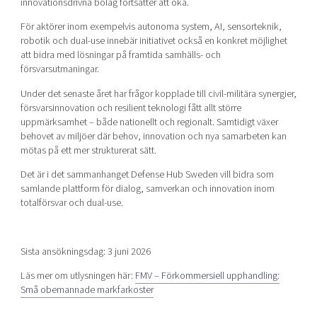
innovationsdrivna bolag fortsätter att öka.
För aktörer inom exempelvis autonoma system, AI, sensorteknik,
robotik och dual-use innebär initiativet också en konkret möjlighet
att bidra med lösningar på framtida samhälls- och
försvarsutmaningar.
Under det senaste året har frågor kopplade till civil-militära synergier,
försvarsinnovation och resilient teknologi fått allt större
uppmärksamhet – både nationellt och regionalt. Samtidigt växer
behovet av miljöer där behov, innovation och nya samarbeten kan
mötas på ett mer strukturerat sätt.
Det är i det sammanhanget Defense Hub Sweden vill bidra som
samlande plattform för dialog, samverkan och innovation inom
totalförsvar och dual-use.
Sista ansökningsdag: 3 juni 2026
Läs mer om utlysningen här:
FMV – Förkommersiell upphandling:
Små obemannade markfarkoster