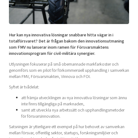
Shaping cities and regions
Our community of companies
Upscaling
Projects
Today's lunch in Mjärdevi
Talent & skills
Publications
Startup & industry collaboration
Bright East
Project toolbox
Offers to boost your business
Hur kan nya innovativa lösningar snabbare hitta vägar in i
East Sweden Tech Women
totalförsvaret? Det är frågan bakom den innovationsutmaning
som FMV nu lanserar inom ramen för Försvarsmaktens
Reversed mentorship
innovationsprogram för civil-militära synergier.
Our clusters
Funding opportunities
Utlysningen fokuserar på små obemannade markfarkoster och
genomförs som en pilot för förkommersiell upphandling i samverkan
Current offers and activities
mellan FMV, Försvarsmakten, Vinnova och FOI.
Reach out to us
Syftet är tvådelat:
Locations
att främja utvecklingen av nya innovativa lösningar som ännu
inte finns tillgängliga på marknaden,
samt att utveckla nya arbetssätt och upphandlingsmetoder
för försvarsinnovation.
Satsningen är ytterligare ett exempel på hur behovet av samverkan
mellan försvar, offentlig sektor, startups, forskningsmiljöer och