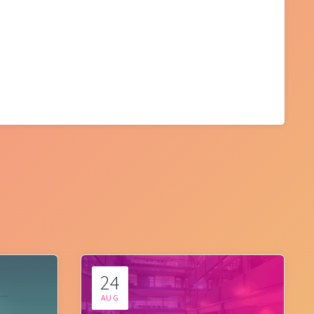
24
AUG