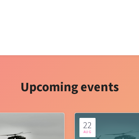
Upcoming events
22
AUG