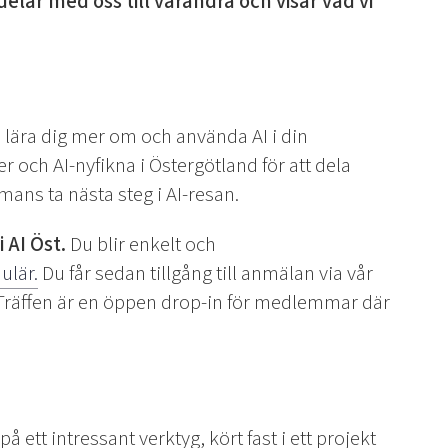
lar med oss till varandra och visar vad vi
a, lära dig mer om och använda AI i din
r och AI-nyfikna i Östergötland för att dela
mans ta nästa steg i AI-resan.
 AI Öst.
Du blir enkelt och
ulär.
Du får sedan tillgång till anmälan via vår
Träffen är en öppen drop-in för medlemmar där
 ett intressant verktyg, kört fast i ett projekt