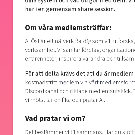
dina system och vad du gör med dem. Vi de
har i en gemensam share session.
Om våra medlemsträffar:
AI Öst är ett nätverk för dig som vill utforsk
verksamhet. Vi samlar företag, organisatione
erfarenheter, inspirera varandra och tillsam
För att delta krävs det att du är medlem i
kostnadsfritt
medlem via vårt medlemsform
Discordkanal och riktade medlemsutskick. 
vi möts, tar en fika och pratar AI.
Vad pratar vi om?
Det bestämmer vi tillsammans. Har du stött på