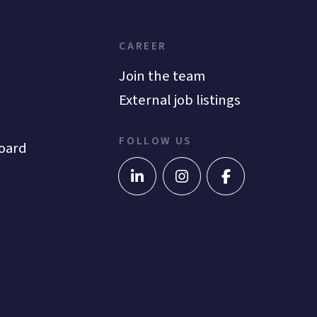
CAREER
Join the team
External job listings
FOLLOW US
oard