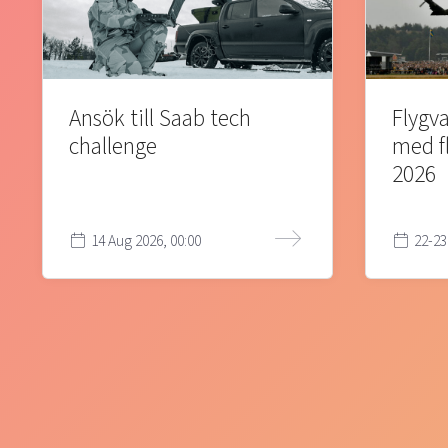
Ansök till Saab tech
Flygva
challenge
med f
2026
14 Aug 2026, 00:00
22-23