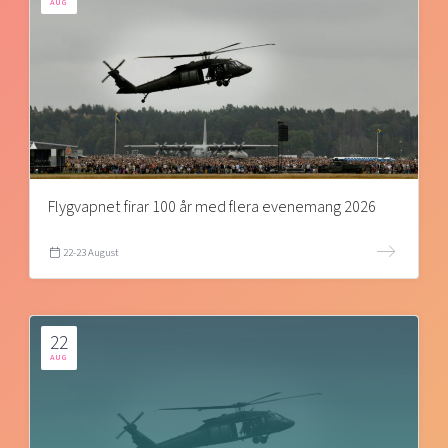
AUG
Flygvapnet firar 100 år med flera evenemang 2026
22-23 August
22
AUG