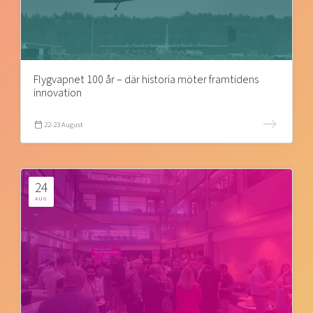
Flygvapnet 100 år – där historia möter framtidens
innovation
22-23 August
24
AUG