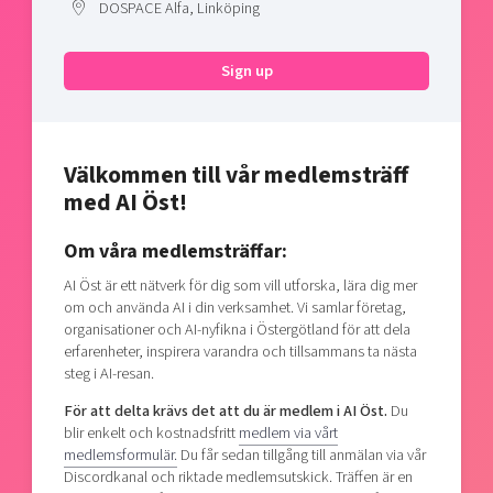
DOSPACE Alfa, Linköping
Shaping cities and regions
Our community of companies
Upscaling
Projects
Today's lunch in Mjärdevi
Talent & skills
Sign up
Publications
Startup & industry collaboration
Bright East
Project toolbox
Offers to boost your business
East Sweden Tech Women
Välkommen till vår medlemsträff
Reversed mentorship
med AI Öst!
Our clusters
Funding opportunities
Om våra medlemsträffar:
Current offers and activities
AI Öst är ett nätverk för dig som vill utforska, lära dig mer
Reach out to us
om och använda AI i din verksamhet. Vi samlar företag,
Locations
organisationer och AI-nyfikna i Östergötland för att dela
erfarenheter, inspirera varandra och tillsammans ta nästa
steg i AI-resan.
För att delta krävs det att du är medlem i AI Öst.
Du
blir enkelt och kostnadsfritt
medlem via vårt
medlemsformulär.
Du får sedan tillgång till anmälan via vår
Discordkanal och riktade medlemsutskick. Träffen är en