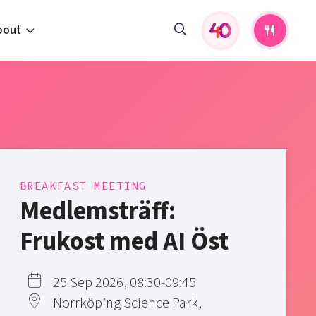
bout
fers and activities
pportunities
 to us
s
BREAKFAST MEETING
Medlemsträff:
Frukost med AI Öst
25 Sep 2026, 08:30-09:45
Norrköping Science Park,