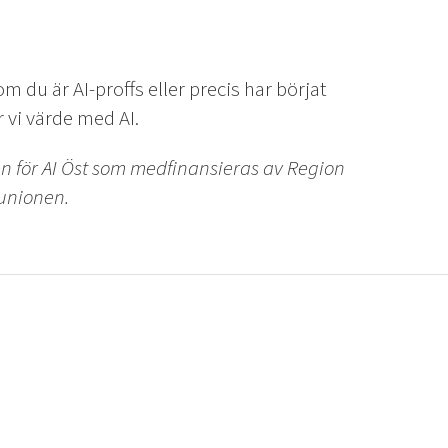
m du är AI-proffs eller precis har börjat
 vi värde med AI.
för AI Öst som medfinansieras av Region
 unionen.