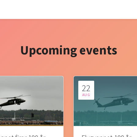
Upcoming events
22
AUG