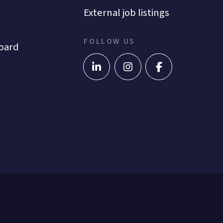
External job listings
FOLLOW US
oard