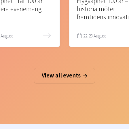
pnet firar 100 år
Flygvapnet 100 år –
lera evenemang
historia möter
framtidens innovat
 August
22-23 August
View all events