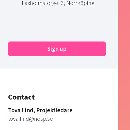
Laxholmstorget 3, Norrköping
Sign up
Contact
Tova Lind, Projektledare
tova.lind@nosp.se