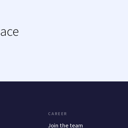
lace
CAREER
Join the team