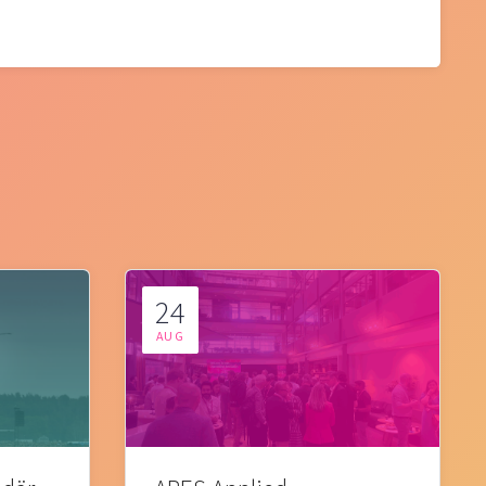
24
AUG