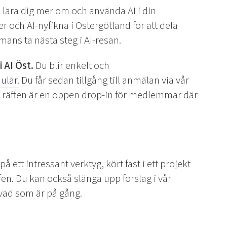
a, lära dig mer om och använda AI i din
r och AI-nyfikna i Östergötland för att dela
mans ta nästa steg i AI-resan.
 AI Öst.
Du blir enkelt och
ulär.
Du får sedan tillgång till anmälan via vår
Träffen är en öppen drop-in för medlemmar där
 ett intressant verktyg, kört fast i ett projekt
äffen. Du kan också slänga upp förslag i vår
 vad som är på gång.