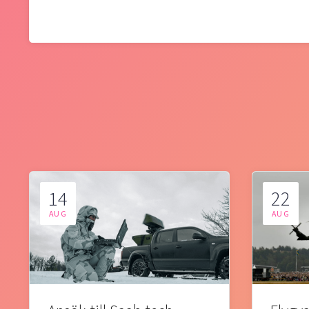
14
22
AUG
AUG