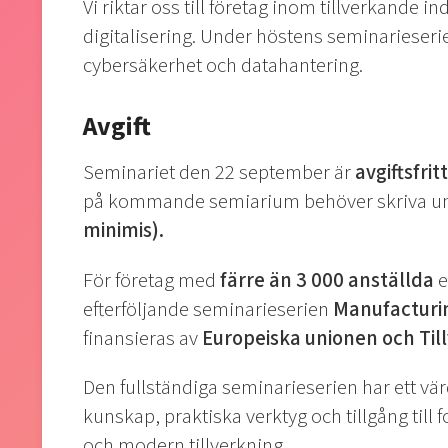
Vi riktar oss till företag inom tillverkande 
digitalisering. Under höstens seminarieser
cybersäkerhet och datahantering.
Avgift
Seminariet den 22 september är
avgiftsfrit
på kommande semiarium behöver skriva u
minimis).
För företag med
färre än 3 000 anställda
e
efterföljande seminarieserien
Manufacturi
finansieras av
Europeiska unionen och Til
Den fullständiga seminarieserien har ett vä
kunskap, praktiska verktyg och tillgång till 
och modern tillverkning.