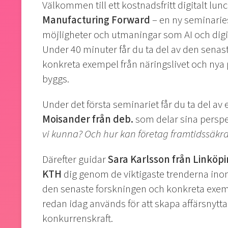
Välkommen till ett kostnadsfritt digitalt l
Manufacturing Forward
– en ny seminaries
möjligheter och utmaningar som AI och digita
Under 40 minuter får du ta del av den senas
konkreta exempel från näringslivet och nya
byggs.
Under det första seminariet får du ta del a
Moisander från deb.
som delar sina perspe
vi kunna? Och hur kan företag framtidssäkra
Därefter guidar
Sara Karlsson från Linköp
KTH
dig genom de viktigaste trenderna ino
den senaste forskningen och konkreta exempe
redan idag används för att skapa affärsnytta,
konkurrenskraft.