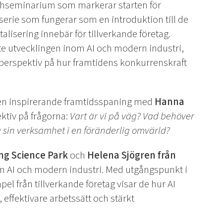
unchseminarium som markerar starten för
erie som fungerar som en introduktion till de
lisering innebär för tillverkande företag.
te utvecklingen inom AI och modern industri,
 perspektiv på hur framtidens konkurrenskraft
v en inspirerande framtidsspaning med
Hanna
ktiv på frågorna:
Vart är vi på väg? Vad behöver
 sin verksamhet i en föränderlig omvärld?
ing Science Park
och
Helena Sjögren från
m AI och modern industri. Med utgångspunkt i
l från tillverkande företag visar de hur AI
 effektivare arbetssätt och stärkt