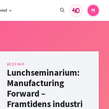
bout
fers and activities
pportunities
 to us
s
WEBINAR
Lunchseminarium:
Manufacturing
Forward –
Framtidens industri