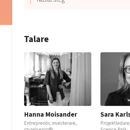
Talare
Hanna Moisander
Sara Karl
Entreprenör, investerare,
Projektledare
styrelseproffs
Science Park