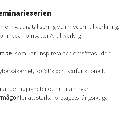
seminarieserien
inom AI, digitalisering och modern tillverkning.
om redan omsätter AI till verklig
empel
som kan inspirera och omsättas i den
bersäkerhet, logistik och tvärfunktionellt
iknande möjligheter och utmaningar.
örmågor
för att stärka företagets långsiktiga