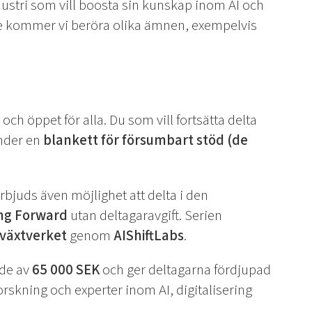
industri som vill boosta sin kunskap inom AI och
ie kommer vi beröra olika ämnen, exempelvis
t
och öppet för alla. Du som vill fortsätta delta
nder en
blankett för försumbart stöd (de
rbjuds även möjlighet att delta i den
ng Forward
utan deltagaravgift. Serien
lväxtverket
genom
AIShiftLabs
.
rde av
65 000 SEK
och ger deltagarna fördjupad
forskning och experter inom AI, digitalisering