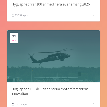
Flygvapnet firar 100 år med flera evenemang 2026
22-23 August
22
AUG
Flygvapnet 100 år – där historia möter framtidens
innovation
22-23 August