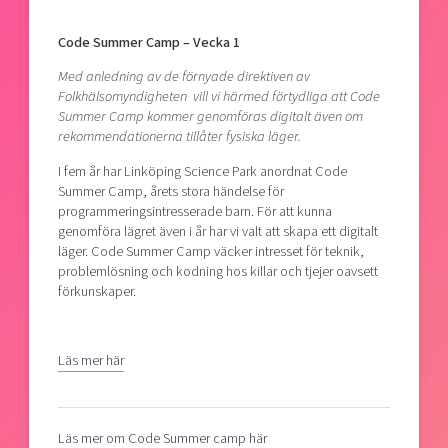
Shaping cities and regions
Our community of companies
Upscaling
Code Summer Camp – Vecka 1
Projects
Today's lunch in Mjärdevi
Talent & skills
Publications
Med anledning av de förnyade direktiven av
Startup & industry collaboration
Bright East
Folkhälsomyndigheten vill vi härmed förtydliga att Code
Project toolbox
Offers to boost your business
Summer Camp kommer genomföras digitalt även om
East Sweden Tech Women
rekommendationerna tillåter fysiska läger.
Reversed mentorship
I fem år har Linköping Science Park anordnat Code
Our clusters
Summer Camp, årets stora händelse för
Funding opportunities
programmeringsintresserade barn. För att kunna
genomföra lägret även i år har vi valt att skapa ett digitalt
Current offers and activities
läger. Code Summer Camp väcker intresset för teknik,
Reach out to us
problemlösning och kodning hos killar och tjejer oavsett
förkunskaper.
Locations
Läs mer här
Läs mer om Code Summer camp här