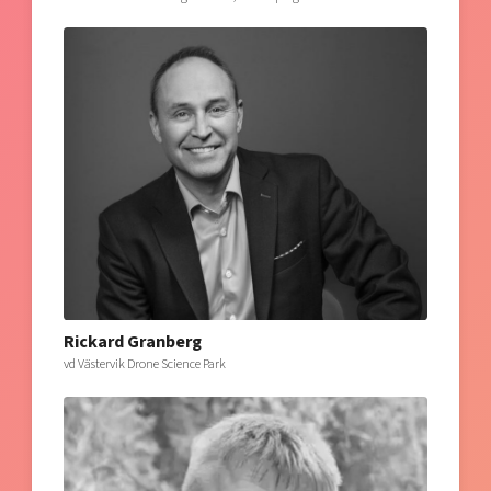
Rickard Granberg
vd Västervik Drone Science Park