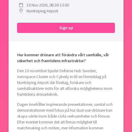
Shaping cities and regions
Our community of companies
10 Nov 2026, 08:30-13:00
Upscaling
Norrköping Airport
Projects
Today's lunch in Mjärdevi
Talent & skills
Publications
Startup & industry collaboration
Sign up
Bright East
Project toolbox
Offers to boost your business
East Sweden Tech Women
Reversed mentorship
Our clusters
Hur kommer drönare att förändra vårt samhälle, vår
Funding opportunities
säkerhet och framtidens infrastruktur?
Current offers and activities
Den 10 november bjuder Defense Hub Sweden,
Aerospace Cluster och Cyberly in till en förmiddag på
Reach out to us
Norrköping Airport där företag, forskare och
Locations
samhällsaktörer möts för att utforska möjligheterna inom
framtidens drönarteknik.
Dagen innehåller inspirerande presentationer, samtal och
demonstrationer med fokus på hur dual-use-drönare kan
skapa värde inom både civila verksamheter och försvar.
Efter eventet kommer det att finnas möjlighet till
matchmaking och möten, mer information kommer.