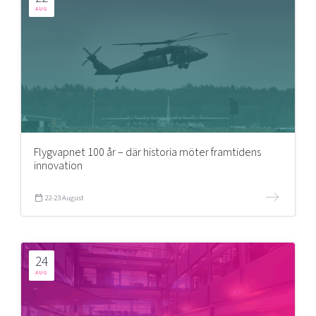
AUG
Flygvapnet 100 år – där historia möter framtidens
innovation
22-23 August
24
AUG