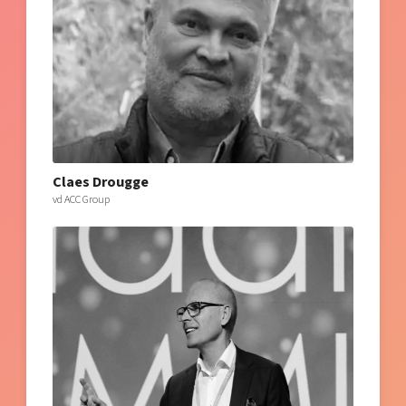
Claes Drougge
vd ACC Group