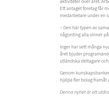
aktiviteter över året. Ar
Ett antaget företag får m
medarbetare under en så 
– Den här typen av samarb
någonting alla vinner på
Inger har sett många ny
året bjuder programändri
utländska deltagare och
Genom kunskapsbanken ka
hjälpa fler bolag framåt
Denna nyhet är ett utdr