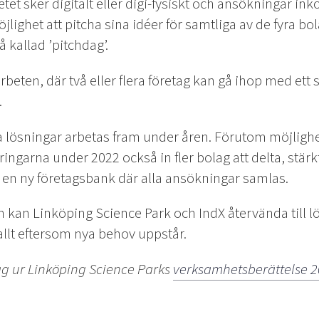
betet sker digitalt eller digi-fysiskt och ansökningar i
öjlighet att pitcha sina idéer för samtliga av de fyra bo
kallad ’pitchdag’.
eten, där två eller flera företag kan gå ihop med ett s
.
a lösningar arbetas fram under åren. Förutom möjlighe
ngarna under 2022 också in fler bolag att delta, stärk
 en ny företagsbank där alla ansökningar samlas.
n Linköping Science Park och IndX återvända till lö
 allt eftersom nya behov uppstår.
ag ur Linköping Science Parks
verksamhetsberättelse 