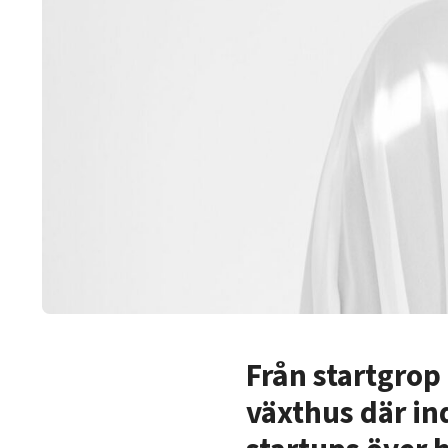
Från startgrop 
växthus där ind