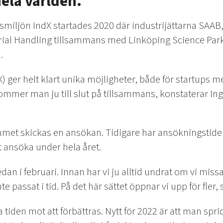
hela världen.
smiljön IndX startades 2020 där industrijättarna SAAB
ial Handling tillsammans med Linköping Science Park
.
X) ger helt klart unika möjligheter, både för startups m
mmer man ju till slut på tillsammans, konstaterar Ing
rammet skickas en ansökan. Tidigare har ansökningstid
tt ansöka under hela året.
n i februari. Innan har vi ju alltid undrat om vi missa
te passat i tid. På det här sättet öppnar vi upp för fler, 
tiden mot att förbättras. Nytt för 2022 är att man spr