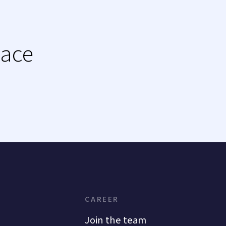
lace
CAREER
Join the team