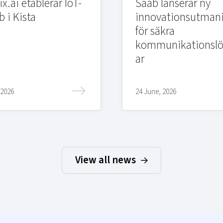
x.ai etablerar IoT-
Saab lanserar ny
b i Kista
innovationsutman
för säkra
kommunikationslö
ar
 2026
24 June, 2026
View all news