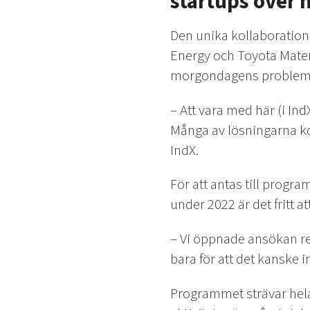
startups över 
Den unika kollaboration
Energy och Toyota Mater
morgondagens problem
– Att vara med här (i Ind
Många av lösningarna ko
IndX.
För att antas till prog
under 2022 är det fritt a
– Vi öppnade ansökan reda
bara för att det kanske in
Programmet strävar hela 