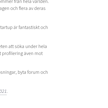
nkommer från hela världen.
lagen och flera av deras
tartup är fantastiskt och
ten att söka under hela
t profilering även mot
sningar, byta forum och
2021
.