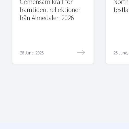
Gemensam kraft för
Northi
framtiden: reflektioner
testla
från Almedalen 2026
26 June, 2026
25 June,