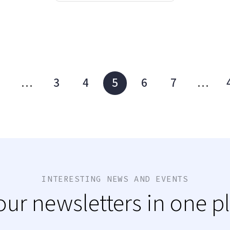
1
…
3
4
5
6
7
…
INTERESTING NEWS AND EVENTS
 our newsletters in one p