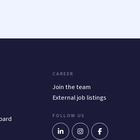
CAREER
Join the team
External job listings
FOLLOW US
oard