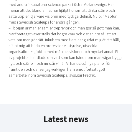
med andra inkubatorer science parks i östra Mellansverige. Han
menar att det bland annat har hjälpt honom att tänka större och
sätta upp en djärvare visioner med tydliga delmål. Nu blir Maptun
med i Swedish Scaleups för andra gången.
– I början är man ensam entreprenör och man gör så gott man kan.
När företaget växer ställs det högre krav och det är inte så lätt att
veta om man gör rätt. Inkubera med flera har guidat mig åt rätt håll,
hjälpt mig att bilda en professionell styrelse, utveckla
organisationen, jobba med mål och visioner och mycket annat. Ett
av projekten handlade om vad som kan hända om man vågar bygga
nytt och större – och nu står vi här. Vi har också nya planer för
framtiden och där ser jag verkligen fram emot fortsatt gott
samarbete inom Swedish Scaleups, avslutar Fredrik.
Latest news