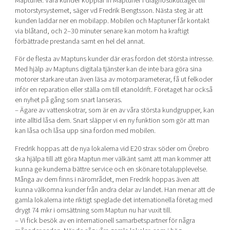
Maptuner. Våra kunder kopplar in Maptuner i diagnostikuttaget till
motorstyrsystemet, säger vd Fredrik Bengtsson. Nästa steg är att
kunden laddar ner en mobilapp. Mobilen och Maptuner får kontakt
via blåtand, och 2–30 minuter senare kan motorn ha kraftigt
förbättrade prestanda samt en hel del annat.
För de flesta av Maptuns kunder där eras fordon det största intresse.
Med hjälp av Maptuns digitala tjänster kan de inte bara göra sina
motorer starkare utan även läsa av motorparameterar, få ut felkoder
inför en reparation eller ställa om till etanoldrift. Företaget har också
en nyhet på gång som snart lanseras.
– Ägare av vattenskotrar, som är en av våra största kundgrupper, kan
inte alltid låsa dem. Snart släpper vi en ny funktion som gör att man
kan låsa och låsa upp sina fordon med mobilen.
Fredrik hoppas att de nya lokalerna vid E20 strax söder om Örebro
ska hjälpa till att göra Maptun mer välkänt samt att man kommer att
kunna ge kunderna bättre service och en skönare totalupplevelse.
Många av dem finns i närområdet, men Fredrik hoppas även att
kunna välkomna kunder från andra delar av landet. Han menar att de
gamla lokalerna inte riktigt speglade det internationella företag med
drygt 74 mkr i omsättning som Maptun nu har vuxit till.
– Vi fick besök av en internationell samarbetspartner för några