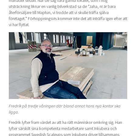
månader sedan. När de såg våra gamla lokaler, som i hög
utsträckning liknar en vanlig bilverkstad sa de ”Jaha, ni är bara
återförsäljare till Maptun, vi trodde att vi skulle träffa själva
företaget.” Förhoppningsvis kommer inte det att inträffa igen efter att
vi har flyttat.
Fredrik på tredje våningen där bland annat hans nya kontor ska
ligga.
Fredrik lyfter fram värdet av att ha rätt människor omkring sig. Han
lyfter särskilt sina kompetenta medarbetare samt Inkubera och
programmet Swedish Scaleups som Inkubera driver tillsammans