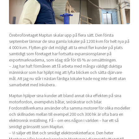
Shaping cities and regions
Our community of companies
Upscaling
Projects
Today's lunch in Mjärdevi
Talent & skills
Publications
Startup & industry collaboration
Bright East
Project toolbox
Offers to boost your business
Örebroföretaget Maptun skalar upp på flera sätt. Den första
East Sweden Tech Women
september lämnar de sina gamla lokaler på 1200 kvm för helt nya på
4 000 kvm. Flytten gör det möjligt att ta emot fler kunder på plats
Reversed mentorship
samtidigt som företaget har fortsatta expansionsplaner på
Our clusters
Funding opportunities
exportmarknaderna, som idag står för 65 % av omsättningen.
– Jag har haft förmånen att få arbeta med många väldigt duktiga
människor som har hjälpt mig att lyfta blicken och sätta djärvare
Current offers and activities
mål. Att jag nu står i nästan färdiga lokaler hade nog inte skett utan
Reach out to us
samarbetet med Inkubera.
Locations
Maptun hjälper sina kunder att bland annat öka effekten på sina
motorfordon, exempelvis båtar, snöskotrar och bilar.
Fordonstillverkarna använder ofta samma motorer för olika modeller
och skillnaden mellan till exempel 200 och 300 hk är ofta bara en
elektronisk inställning. Få – om ens någon i världen – har ett så
smidigt gränssnitt som Maptun.
– Vi säljer ett litet och smidigt elektronikinterface. Den heter