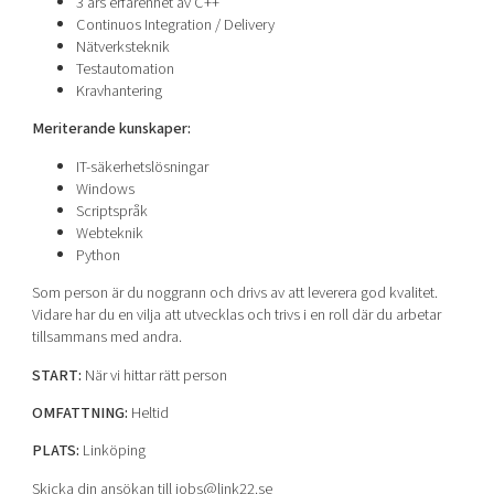
3 års erfarenhet av C++
Continuos Integration / Delivery
Nätverksteknik
Testautomation
Kravhantering
Meriterande kunskaper:
IT-säkerhetslösningar
Windows
Scriptspråk
Webteknik
Python
Som person är du noggrann och drivs av att leverera god kvalitet.
Vidare har du en vilja att utvecklas och trivs i en roll där du arbetar
tillsammans med andra.
START:
När vi hittar rätt person
OMFATTNING:
Heltid
PLATS:
Linköping
Skicka din ansökan till jobs@link22.se