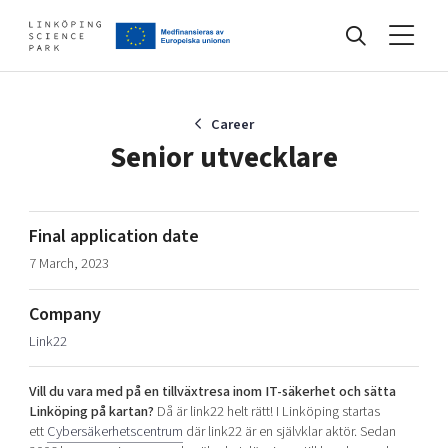
Events
Career
Senior utvecklare
Find your network
Final application date
7 March, 2023
Develop your company
Artificial intelligence
Company
Cybersecurity
About
Link22
Internet of Things
Upgrade your skills & master new ones
Manufacturing industries
Vill du vara med på en tillväxtresa inom IT-säkerhet och sätta
Global talent
Linköping på kartan?
Då är link22 helt rätt! I Linköping startas
ett
Cybersäkerhetscentrum
där link22 är en självklar aktör. Sedan
Visual technologies
Our story, mission & vision
40 years anniversary
Tech startups