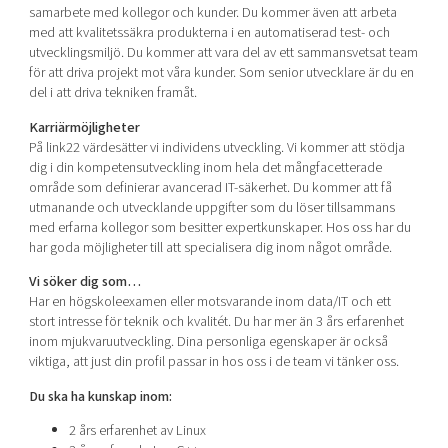
samarbete med kollegor och kunder. Du kommer även att arbeta
med att kvalitetssäkra produkterna i en automatiserad test- och
utvecklingsmiljö. Du kommer att vara del av ett sammansvetsat team
för att driva projekt mot våra kunder. Som senior utvecklare är du en
del i att driva tekniken framåt.
Karriärmöjligheter
På link22 värdesätter vi individens utveckling. Vi kommer att stödja
dig i din kompetensutveckling inom hela det mångfacetterade
område som definierar avancerad IT-säkerhet. Du kommer att få
utmanande och utvecklande uppgifter som du löser tillsammans
med erfarna kollegor som besitter expertkunskaper. Hos oss har du
har goda möjligheter till att specialisera dig inom något område.
Vi söker dig som…
Har en högskoleexamen eller motsvarande inom data/IT och ett
stort intresse för teknik och kvalitét. Du har mer än 3 års erfarenhet
inom mjukvaruutveckling. Dina personliga egenskaper är också
viktiga, att just din profil passar in hos oss i de team vi tänker oss.
Du ska ha kunskap inom:
2 års erfarenhet av Linux