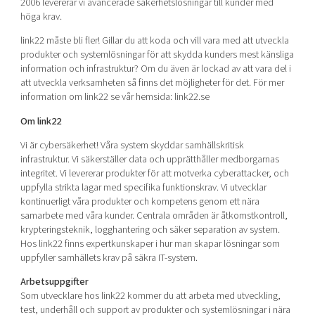
2006 levererar vi avancerade säkerhetslösningar till kunder med
Shaping cities and regions
Our community of companies
Upscaling
höga krav.
Projects
Today's lunch in Mjärdevi
Talent & skills
link22 måste bli fler! Gillar du att koda och vill vara med att utveckla
Publications
produkter och systemlösningar för att skydda kunders mest känsliga
Startup & industry collaboration
Bright East
information och infrastruktur? Om du även är lockad av att vara del i
Project toolbox
Offers to boost your business
att utveckla verksamheten så finns det möjligheter för det. För mer
East Sweden Tech Women
information om link22 se vår hemsida: link22.se
Reversed mentorship
Om link22
Our clusters
Funding opportunities
Vi är cybersäkerhet! Våra system skyddar samhällskritisk
infrastruktur. Vi säkerställer data och upprätthåller medborgarnas
Current offers and activities
integritet. Vi levererar produkter för att motverka cyberattacker, och
uppfylla strikta lagar med specifika funktionskrav. Vi utvecklar
Reach out to us
kontinuerligt våra produkter och kompetens genom ett nära
Locations
samarbete med våra kunder. Centrala områden är åtkomstkontroll,
krypteringsteknik, logghantering och säker separation av system.
Hos link22 finns expertkunskaper i hur man skapar lösningar som
uppfyller samhällets krav på säkra IT-system.
Arbetsuppgifter
Som utvecklare hos link22 kommer du att arbeta med utveckling,
test, underhåll och support av produkter och systemlösningar i nära