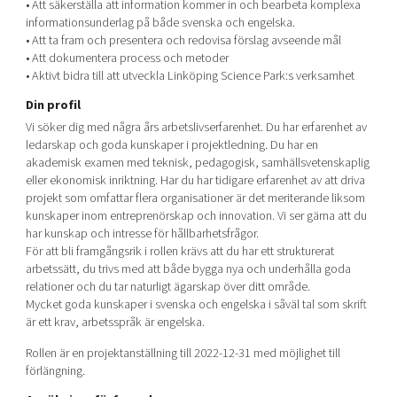
• Att säkerställa att information kommer in och bearbeta komplexa
informationsunderlag på både svenska och engelska.
• Att ta fram och presentera och redovisa förslag avseende mål
• Att dokumentera process och metoder
• Aktivt bidra till att utveckla Linköping Science Park:s verksamhet
Din profil
Vi söker dig med några års arbetslivserfarenhet. Du har erfarenhet av
ledarskap och goda kunskaper i projektledning. Du har en
akademisk examen med teknisk, pedagogisk, samhällsvetenskaplig
eller ekonomisk inriktning. Har du har tidigare erfarenhet av att driva
projekt som omfattar flera organisationer är det meriterande liksom
kunskaper inom entreprenörskap och innovation. Vi ser gärna att du
har kunskap och intresse för hållbarhetsfrågor.
För att bli framgångsrik i rollen krävs att du har ett strukturerat
arbetssätt, du trivs med att både bygga nya och underhålla goda
relationer och du tar naturligt ägarskap över ditt område.
Mycket goda kunskaper i svenska och engelska i såväl tal som skrift
är ett krav, arbetsspråk är engelska.
Rollen är en projektanställning till 2022-12-31 med möjlighet till
förlängning.