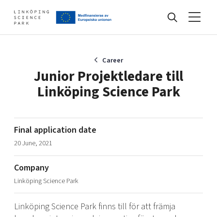
Events
Career
Junior Projektledare till
Linköping Science Park
Find your network
Develop your company
Final application date
Artificial intelligence
20 June, 2021
Cybersecurity
About
Internet of Things
Company
Upgrade your skills & master new ones
Linköping Science Park
Manufacturing industries
Global talent
Linköping Science Park finns till för att främja
Visual technologies
Our story, mission & vision
40 years anniversary
Tech startups