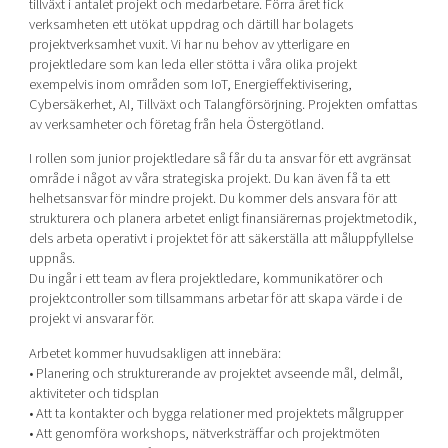
tillväxt i antalet projekt och medarbetare. Förra året fick
verksamheten ett utökat uppdrag och därtill har bolagets
projektverksamhet vuxit. Vi har nu behov av ytterligare en
projektledare som kan leda eller stötta i våra olika projekt
exempelvis inom områden som IoT, Energieffektivisering,
Cybersäkerhet, AI, Tillväxt och Talangförsörjning. Projekten omfattas
av verksamheter och företag från hela Östergötland.
I rollen som junior projektledare så får du ta ansvar för ett avgränsat
område i något av våra strategiska projekt. Du kan även få ta ett
helhetsansvar för mindre projekt. Du kommer dels ansvara för att
strukturera och planera arbetet enligt finansiärernas projektmetodik,
dels arbeta operativt i projektet för att säkerställa att måluppfyllelse
uppnås.
Du ingår i ett team av flera projektledare, kommunikatörer och
projektcontroller som tillsammans arbetar för att skapa värde i de
projekt vi ansvarar för.
Arbetet kommer huvudsakligen att innebära:
• Planering och strukturerande av projektet avseende mål, delmål,
aktiviteter och tidsplan
• Att ta kontakter och bygga relationer med projektets målgrupper
• Att genomföra workshops, nätverksträffar och projektmöten