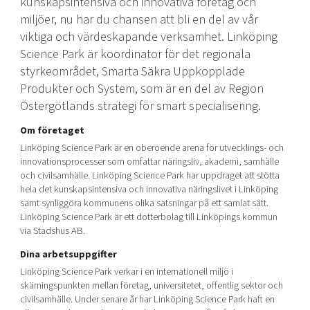
kunskapsintensiva och innovativa företag och
Shaping cities and regions
Our community of companies
Upscaling
miljöer, nu har du chansen att bli en del av vår
Projects
Today's lunch in Mjärdevi
viktiga och värdeskapande verksamhet. Linköping
Talent & skills
Publications
Science Park är koordinator för det regionala
Startup & industry collaboration
Bright East
styrkeområdet, Smarta Säkra Uppkopplade
Project toolbox
Offers to boost your business
East Sweden Tech Women
Produkter och System, som är en del av Region
Östergötlands strategi för smart specialisering.
Reversed mentorship
Our clusters
Om företaget
Funding opportunities
Linköping Science Park är en oberoende arena för utvecklings- och
innovationsprocesser som omfattar näringsliv, akademi, samhälle
Current offers and activities
och civilsamhälle. Linköping Science Park har uppdraget att stötta
Reach out to us
hela det kunskapsintensiva och innovativa näringslivet i Linköping
samt synliggöra kommunens olika satsningar på ett samlat sätt.
Locations
Linköping Science Park är ett dotterbolag till Linköpings kommun
via Stadshus AB.
Dina arbetsuppgifter
Linköping Science Park verkar i en internationell miljö i
skärningspunkten mellan företag, universitetet, offentlig sektor och
civilsamhälle. Under senare år har Linköping Science Park haft en