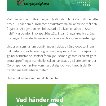
Shaping cities and regions
Our community of companies
Upscaling
Projects
Today's lunch in Mjärdevi
Talent & skills
Publications
Vad händer med målsättningar och klimat- och miljöambitioner efter
Startup & industry collaboration
Bright East
covid-19 pandemin? Kommer beslutsfattarna hålla fast vid mål och
Project toolbox
Offers to boost your business
åtgärder? Är agendan helt fokuserad på tillväxt till vilket pris som
East Sweden Tech Women
helst? Har pandemin skapat förutsättningar för nya kreativa gröna
Reversed mentorship
lösningar? Finns det finansiella resurser kvar för gröna investeringar.
Our clusters
Funding opportunities
Under ett seminarium den 24 augusti delade några experter inom
hållbarhetsområdet med sig av sina perspektiv. Fler dör varje år på
grund av bristande insatser för miljön, samtidigt som viljan att göra
Current offers and activities
stora uppoffringar i samhället sällan har visat sig så stor som under
Reach out to us
Coronapandemin. Hur kommer det sig, och vad innebär det för
framtidens hållbarhetsarbetet?
Locations
Du tar del av hela seminaret i filmen här.