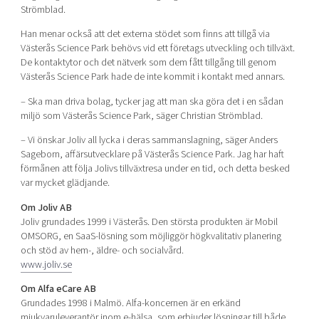
Strömblad.
Han menar också att det externa stödet som finns att tillgå via
Västerås Science Park behövs vid ett företags utveckling och tillväxt.
De kontaktytor och det nätverk som dem fått tillgång till genom
Västerås Science Park hade de inte kommit i kontakt med annars.
– Ska man driva bolag, tycker jag att man ska göra det i en sådan
miljö som Västerås Science Park, säger Christian Strömblad.
– Vi önskar Joliv all lycka i deras sammanslagning, säger Anders
Sageborn, affärsutvecklare på Västerås Science Park. Jag har haft
förmånen att följa Jolivs tillväxtresa under en tid, och detta besked
var mycket glädjande.
Om Joliv AB
Joliv grundades 1999 i Västerås. Den största produkten är Mobil
OMSORG, en SaaS-lösning som möjliggör högkvalitativ planering
och stöd av hem-, äldre- och socialvård.
www.joliv.se
Om Alfa eCare AB
Grundades 1998 i Malmö. Alfa-koncernen är en erkänd
mjukvaruleverantör inom e-hälsa, som erbjuder lösningar till både