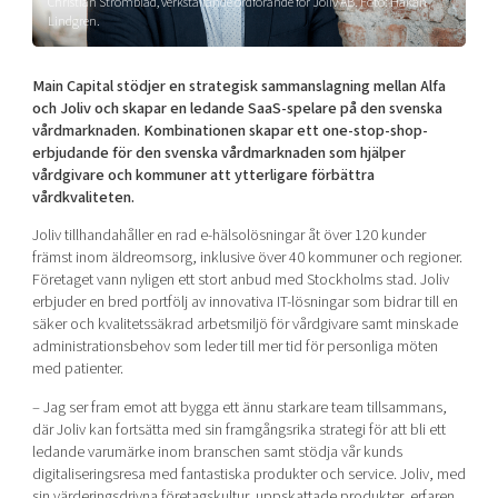
Christian Strömblad, verkställande ordförande för Joliv AB. Foto: Håkan
Shaping cities and regions
Our community of companies
Lindgren.
Upscaling
Projects
Today's lunch in Mjärdevi
Talent & skills
Publications
Main Capital stödjer en strategisk sammanslagning mellan Alfa
Startup & industry collaboration
Bright East
och Joliv och skapar en ledande SaaS-spelare på den svenska
Project toolbox
Offers to boost your business
vårdmarknaden. Kombinationen skapar ett one-stop-shop-
East Sweden Tech Women
erbjudande för den svenska vårdmarknaden som hjälper
Reversed mentorship
vårdgivare och kommuner att ytterligare förbättra
vårdkvaliteten.
Our clusters
Funding opportunities
Joliv tillhandahåller en rad e-hälsolösningar åt över 120 kunder
främst inom äldreomsorg, inklusive över 40 kommuner och regioner.
Current offers and activities
Företaget vann nyligen ett stort anbud med Stockholms stad. Joliv
Reach out to us
erbjuder en bred portfölj av innovativa IT-lösningar som bidrar till en
säker och kvalitetssäkrad arbetsmiljö för vårdgivare samt minskade
Locations
administrationsbehov som leder till mer tid för personliga möten
med patienter.
– Jag ser fram emot att bygga ett ännu starkare team tillsammans,
där Joliv kan fortsätta med sin framgångsrika strategi för att bli ett
ledande varumärke inom branschen samt stödja vår kunds
digitaliseringsresa med fantastiska produkter och service. Joliv, med
sin värderingsdrivna företagskultur, uppskattade produkter, erfaren