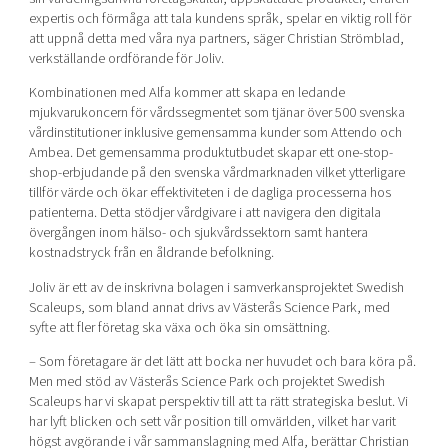
expertis och förmåga att tala kundens språk, spelar en viktig roll för
att uppnå detta med våra nya partners, säger Christian Strömblad,
verkställande ordförande för Joliv.
Kombinationen med Alfa kommer att skapa en ledande
mjukvarukoncern för vårdssegmentet som tjänar över 500 svenska
vårdinstitutioner inklusive gemensamma kunder som Attendo och
Ambea. Det gemensamma produktutbudet skapar ett one-stop-
shop-erbjudande på den svenska vårdmarknaden vilket ytterligare
tillför värde och ökar effektiviteten i de dagliga processerna hos
patienterna. Detta stödjer vårdgivare i att navigera den digitala
övergången inom hälso- och sjukvårdssektorn samt hantera
kostnadstryck från en åldrande befolkning.
Joliv är ett av de inskrivna bolagen i samverkansprojektet Swedish
Scaleups, som bland annat drivs av Västerås Science Park, med
syfte att fler företag ska växa och öka sin omsättning.
– Som företagare är det lätt att bocka ner huvudet och bara köra på.
Men med stöd av Västerås Science Park och projektet Swedish
Scaleups har vi skapat perspektiv till att ta rätt strategiska beslut. Vi
har lyft blicken och sett vår position till omvärlden, vilket har varit
högst avgörande i vår sammanslagning med Alfa, berättar Christian